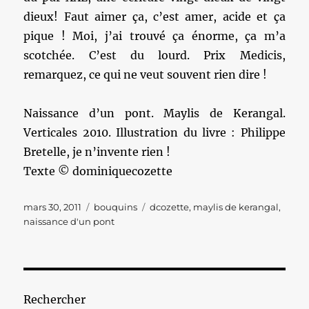
dieux! Faut aimer ça, c’est amer, acide et ça
pique ! Moi, j’ai trouvé ça énorme, ça m’a
scotchée. C’est du lourd. Prix Medicis,
remarquez, ce qui ne veut souvent rien dire !
Naissance d’un pont. Maylis de Kerangal.
Verticales 2010. Illustration du livre : Philippe
Bretelle, je n’invente rien !
Texte © dominiquecozette
Publié
Catégories
Étiquettes
mars 30, 2011
bouquins
dcozette
,
maylis de kerangal
,
le
naissance d'un pont
Rechercher