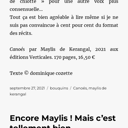
de chiotte » pour une autre voix plus
consensuelle…
Tout ça est bien agréable à lire même si je ne
suis pas convaincue à cent pour cent du format
des récits.
Canoés
par Maylis de Kerangal, 2021 aux
éditions Verticales. 170 pages, 16,50 €
Texte © dominique cozette
Publié
Catégories
Étiquettes
septembre 27, 2021
bouquins
Canoés
,
maylis de
le
kerangal
Encore Maylis ! Mais c’est