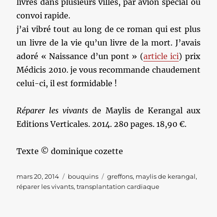
livrés dans plusieurs villes, par avion spécial ou
convoi rapide.
j’ai vibré tout au long de ce roman qui est plus
un livre de la vie qu’un livre de la mort. J’avais
adoré « Naissance d’un pont » (
article ici
) prix
Médicis 2010. je vous recommande chaudement
celui-ci, il est formidable !
Réparer les vivants
de Maylis de Kerangal aux
Editions Verticales. 2014. 280 pages. 18,90 €.
Texte © dominique cozette
Publié
Catégories
Étiquettes
mars 20, 2014
bouquins
greffons
,
maylis de kerangal
,
le
réparer les vivants
,
transplantation cardiaque