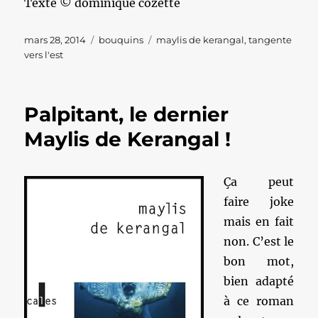
Texte © dominique cozette
Publié
Catégories
Étiquettes
mars 28, 2014
bouquins
maylis de kerangal
,
tangente
le
vers l'est
Palpitant, le dernier
Maylis de Kerangal !
Ça peut
faire joke
mais en fait
non. C’est le
bon mot,
bien adapté
à ce roman