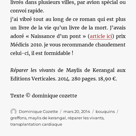
livrés dans plusieurs villes, par avion spécial ou
convoi rapide.
j’ai vibré tout au long de ce roman qui est plus
un livre de la vie qu’un livre de la mort. J’avais
adoré « Naissance d’un pont » (
article ici
) prix
Médicis 2010. je vous recommande chaudement
celui-ci, il est formidable !
Réparer les vivants
de Maylis de Kerangal aux
Editions Verticales. 2014. 280 pages. 18,90 €.
Texte © dominique cozette
Auteur
Publié
Catégories
Étiquet
Dominique Cozette
mars 20, 2014
bouquins
le
greffons
,
maylis de kerangal
,
réparer les vivants
,
transplantation cardiaque