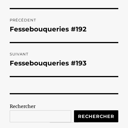
Navigation
PRÉCÉDENT
de
Fessebouqueries #192
Publication
précédente :
l’article
SUIVANT
Fessebouqueries #193
Publication
suivante :
Rechercher
RECHERCHER