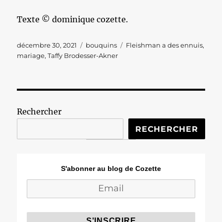
Texte © dominique cozette.
Publié
Catégories
Étiquettes
décembre 30, 2021
bouquins
Fleishman a des ennuis
,
le
mariage
,
Taffy Brodesser-Akner
Rechercher
RECHERCHER
S'abonner au blog de Cozette