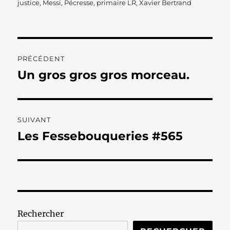
justice
,
Messi
,
Pécresse
,
primaire LR
,
Xavier Bertrand
Navigation
PRÉCÉDENT
de
Un gros gros gros morceau.
Publication
précédente :
l’article
SUIVANT
Les Fessebouqueries #565
Publication
suivante :
Rechercher