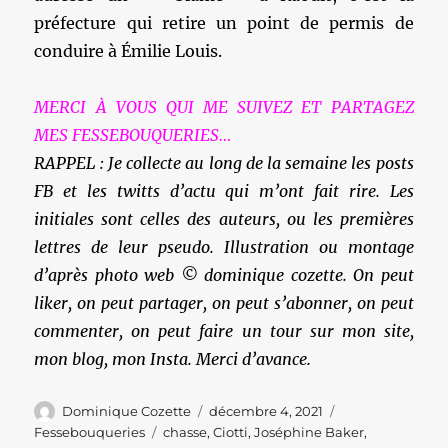
préfecture qui retire un point de permis de
conduire à Émilie Louis.
MERCI À VOUS QUI ME SUIVEZ ET PARTAGEZ
MES FESSEBOUQUERIES…
RAPPEL : Je collecte au long de la semaine les posts
FB et les twitts d’actu qui m’ont fait rire. Les
initiales sont celles des auteurs, ou les premières
lettres de leur pseudo. Illustration ou montage
d’après photo web © dominique cozette. On peut
liker, on peut partager, on peut s’abonner, on peut
commenter, on peut faire un tour sur mon site,
mon blog, mon Insta. Merci d’avance.
Auteur
Publié
Catégories
Dominique Cozette
décembre 4, 2021
le
Étiquettes
Fessebouqueries
chasse
,
Ciotti
,
Joséphine Baker
,