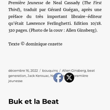
Première Jeunesse
de Neal Cassady (
The First
Third
), traduit par Gérard Guégan, après une
préface du très important libraire-éditeur
qu’était Lawrence Ferlinghetti. Edition 10/18.
310 pages. (Photo de la couv : Allen Ginsberg).
Texte © dominique cozette
Publié
Catégories
Étiquettes
décembre 16, 2022
bouquins
Allen Ginsberg
,
beat
le
generation
,
Jack Kerouac
,
Neal Cassady
,
première
jeunesse
Buk et la Beat