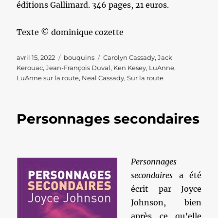
éditions Gallimard. 346 pages, 21 euros.
Texte © dominique cozette
Publié
Catégories
Étiquettes
avril 15, 2022
bouquins
Carolyn Cassady
,
Jack
le
Kerouac
,
Jean-François Duval
,
Ken Kesey
,
LuAnne
,
LuAnne sur la route
,
Neal Cassady
,
Sur la route
Personnages secondaires
Personnages
secondaires
a été
écrit par Joyce
Johnson, bien
après ce qu’elle