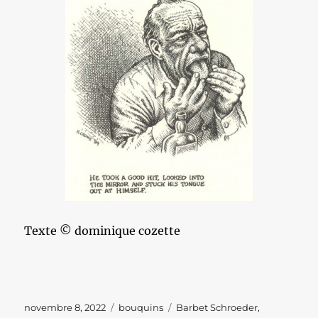
Texte © dominique cozette
Publié
Catégories
Étiquettes
novembre 8, 2022
bouquins
Barbet Schroeder
,