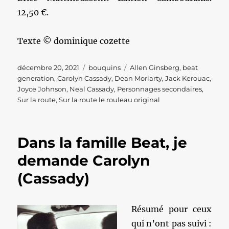
12,50 €.
Texte © dominique cozette
Publié
Catégories
Étiquettes
décembre 20, 2021
bouquins
Allen Ginsberg
,
beat
le
generation
,
Carolyn Cassady
,
Dean Moriarty
,
Jack Kerouac
,
Joyce Johnson
,
Neal Cassady
,
Personnages secondaires
,
Sur la route
,
Sur la route le rouleau original
Dans la famille Beat, je
demande Carolyn
(Cassady)
Résumé pour ceux
qui n’ont pas suivi :