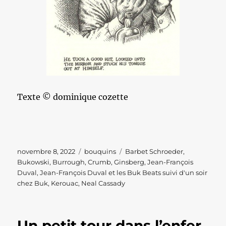
Texte © dominique cozette
Publié
Catégories
Étiquettes
novembre 8, 2022
bouquins
Barbet Schroeder
,
le
Bukowski
,
Burrough
,
Crumb
,
Ginsberg
,
Jean-François
Duval
,
Jean-François Duval et les Buk Beats suivi d'un soir
chez Buk
,
Kerouac
,
Neal Cassady
Un petit tour dans l’enfer