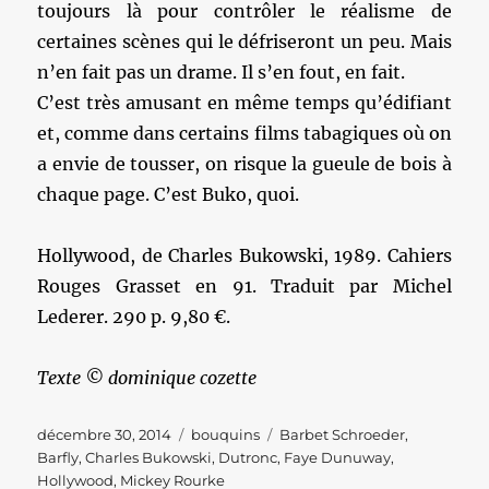
toujours là pour contrôler le réalisme de
certaines scènes qui le défriseront un peu. Mais
n’en fait pas un drame. Il s’en fout, en fait.
C’est très amusant en même temps qu’édifiant
et, comme dans certains films tabagiques où on
a envie de tousser, on risque la gueule de bois à
chaque page. C’est Buko, quoi.
Hollywood, de Charles Bukowski, 1989. Cahiers
Rouges Grasset en 91. Traduit par Michel
Lederer. 290 p. 9,80 €.
Texte © dominique cozette
Publié
Catégories
Étiquettes
décembre 30, 2014
bouquins
Barbet Schroeder
,
le
Barfly
,
Charles Bukowski
,
Dutronc
,
Faye Dunuway
,
Hollywood
,
Mickey Rourke