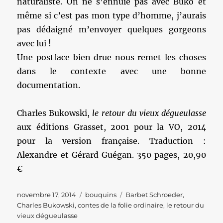
naturaliste. On ne s’ennuie pas avec Buko et
même si c’est pas mon type d’homme, j’aurais
pas dédaigné m’envoyer quelques gorgeons
avec lui !
Une postface bien drue nous remet les choses
dans le contexte avec une bonne
documentation.
Charles Bukowski,
le retour du vieux dégueulasse
aux éditions Grasset, 2001 pour la VO, 2014
pour la version française. Traduction :
Alexandre et Gérard Guégan. 350 pages, 20,90
€
Publié
Catégories
Étiquettes
novembre 17, 2014
bouquins
Barbet Schroeder
,
le
Charles Bukowski
,
contes de la folie ordinaire
,
le retour du
vieux dégueulasse