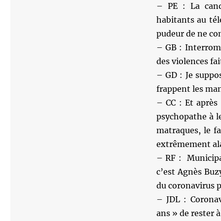
– PE : La can
habitants au té
pudeur de ne co
– GB : Interrom
des violences fa
– GD : Je suppos
frappent les man
– CC : Et après 
psychopathe à l
matraques, le f
extrêmement al
– RF : Municipa
c’est Agnès Buzy
du coronavirus p
– JDL : Corona
ans » de rester 