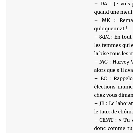
– DA : Je vois 
quand une meuf
– MK : Remarq
quinquennat !
– SdM : En tout 
les femmes qui e
la bise tous les 
– MG : Harvey W
alors que s’il av
– EC : Rappelo
élections munic
chez vous dimanc
– JB : Le labora
le taux de chôm
– CEMT : « Tu v
donc comme tu f