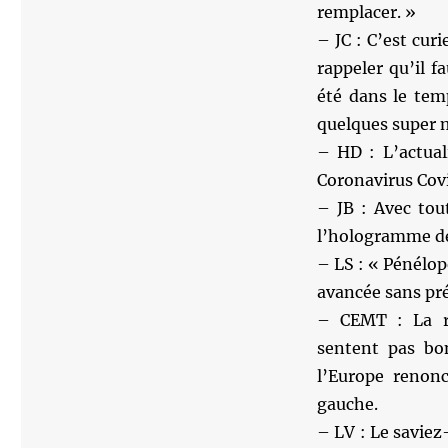
remplacer. »
– JC : C’est cur
rappeler qu’il f
été dans le tem
quelques super 
– HD : L’actual
Coronavirus Cov
– JB : Avec tout
l’hologramme de 
– LS : « Pénélop
avancée sans pré
– CEMT : La ré
sentent pas bo
l’Europe renonc
gauche.
– LV : Le saviez