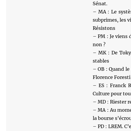
Sénat.
– MA : Le systè
subprimes, les v
Résistons
– PM : Je viens 
non ?
– MK : De Tokyo
stables
– OB : Quand le 
Florence Foresti 
– ES : Franck R
Culture pour tou
– MD : Riester r
– MA : Au moment
la bourse s’écro
– PD : LREM. C’