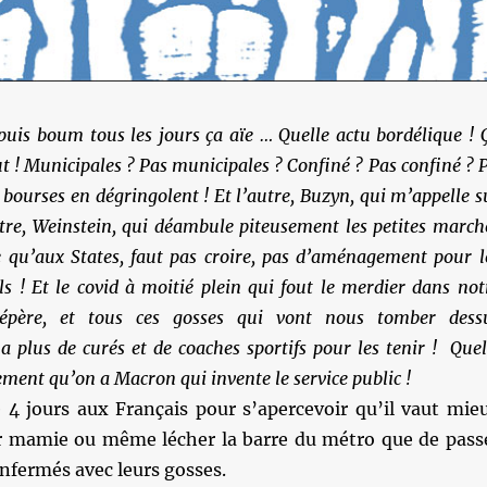
puis boum tous les jours ça aïe … Quelle actu bordélique ! 
t ! Municipales ? Pas municipales ? Confiné ? Pas confiné ? 
 bourses en dégringolent ! Et l’autre, Buzyn, qui m’appelle s
tre, Weinstein, qui déambule piteusement les petites march
e qu’aux States, faut pas croire, pas d’aménagement pour l
s ! Et le covid à moitié plein qui fout le merdier dans not
pépère, et tous ces gosses qui vont nous tomber dess
 plus de curés et de coaches sportifs pour les tenir ! Quel
ment qu’on a Macron qui invente le service public !
e 4 jours aux Français pour s’apercevoir qu’il vaut mie
r mamie ou même lécher la barre du métro que de pass
enfermés avec leurs gosses.