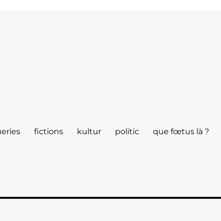
eries
fictions
kultur
politic
que fœtus là ?