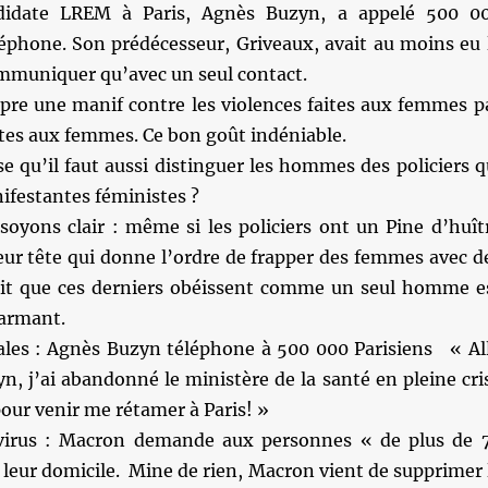
didate LREM à Paris, Agnès Buzyn, a appelé 500 0
léphone. Son prédécesseur, Griveaux, avait au moins eu 
mmuniquer qu’avec un seul contact.
pre une manif contre les violences faites aux femmes p
ites aux femmes. Ce bon goût indéniable.
e qu’il faut aussi distinguer les hommes des policiers q
ifestantes féministes ?
soyons clair : même si les policiers ont un Pine d’huît
eur tête qui donne l’ordre de frapper des femmes avec d
ait que ces derniers obéissent comme un seul homme e
armant.
les : Agnès Buzyn téléphone à 500 000 Parisiens « Al
n, j’ai abandonné le ministère de la santé en pleine cri
our venir me rétamer à Paris! »
virus : Macron demande aux personnes « de plus de 
à leur domicile. Mine de rien, Macron vient de supprimer 