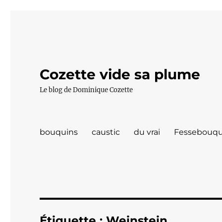
Cozette vide sa plume
Le blog de Dominique Cozette
bouquins
caustic
du vrai
Fessebouqu
Étiquette :
Weinstein