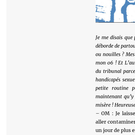
Je me disais que 
déborde de partou
ou nouilles ? Mes
mon 06 ! Et L’au
du tribunal parc
handicapés sexuel
petite routine 
maintenant qu’y a
misère ! Heureuse
– OM : Je laiss
aller contamine
un jour de plus 