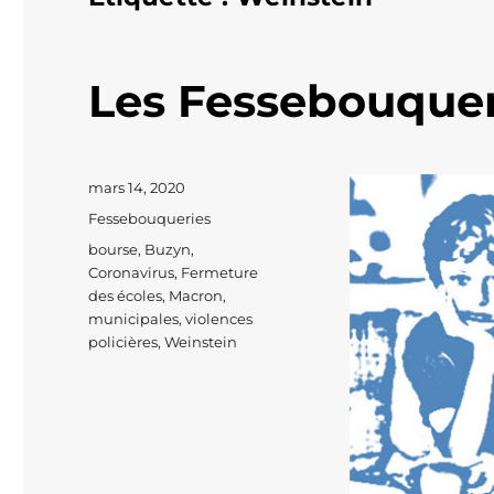
Les Fessebouque
Publié
mars 14, 2020
le
Catégories
Fessebouqueries
Étiquettes
bourse
,
Buzyn
,
Coronavirus
,
Fermeture
des écoles
,
Macron
,
municipales
,
violences
policières
,
Weinstein