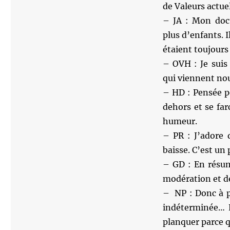
de Valeurs actue
– JA : Mon doc
plus d’enfants. I
étaient toujours 
– OVH : Je suis
qui viennent nou
– HD : Pensée po
dehors et se fa
humeur.
– PR : J’adore 
baisse. C’est un p
– GD : En résum
modération et de
– NP : Donc à pa
indéterminée… L
planquer parce qu