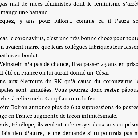
pas mal de mecs féministes dont le féminisme s’arrê
 mange une banane.
uez, 5 ans pour Fillon… comme ça il l’aura s
cas le coronavirus, c’est une très bonne chose pour tout
n avaient marre que leurs collègues lubriques leur fasse
matins au boulot.
einstein n’a pas de chance, il va passer 23 ans en pris
ait été en France on lui aurait donné un César
ns aux électeurs du RN qu’à cause du coronavirus l
ipales sont annulées. Vous pourrez donc rester pépou
he, à relire mein Kampf au coin du feu.
toire Boiron annonce plus de 600 suppressions de postes
age en France augmente de façon infinitésimale.
ois, Pénélope, ils veulent m’envoyer deux ans en priso
ais rien d’autre, je me demande si tu pourrais pas 