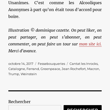
Unanimes. C’est comme les Alcooliques
Anonymes à part qu’on était tous d’accord pour
boire.
Illustration © dominique cozette. On peut liker, on
peut partager, on peut s’abonner, on peut
commenter, on peut faire un tour sur
mon site ici.
Merci d’avance.
Publié
Catégories
Étiquettes
octobre 14, 2017
Fessebouqueries
Cantat les Inrocks
,
le
Catalogne
,
Ferrand
,
Greenpeace
,
Jean Rochefort
,
Macron
,
Trump
,
Weinstein
Rechercher