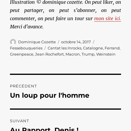
Illustration © dominique cozette. On peut liker, on
peut partager, on peut s’abonner, on peut
commenter, on peut faire un tour sur
mon site ici.
Merci d’avance.
Auteur
Publié
Catégories
Dominique Cozette
octobre 14, 2017
le
Étiquettes
Fessebouqueries
Cantat les Inrocks
,
Catalogne
,
Ferrand
,
Greenpeace
,
Jean Rochefort
,
Macron
,
Trump
,
Weinstein
Navigation
PRÉCÉDENT
de
Un loup pour l'homme
Publication
précédente :
l’article
SUIVANT
Au Rapport, Denis !
Publication