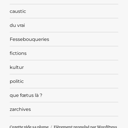
caustic
du vrai
Fessebouqueries
fictions
kultur
politic
que fœtus là ?
zarchives
Cozette vide sa plume
Fièrement propulsé par WordPress