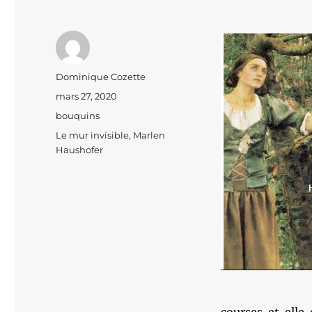
Auteur
Dominique Cozette
Publié
mars 27, 2020
le
Catégories
bouquins
Étiquettes
Le mur invisible
,
Marlen
Haushofer