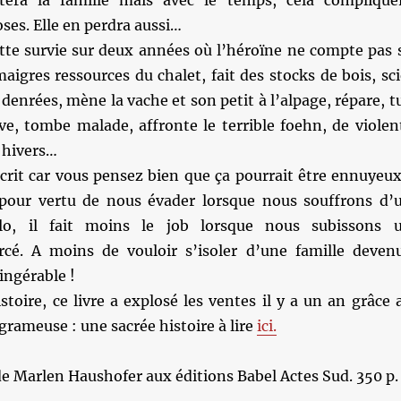
tera la famille mais avec le temps, cela complique
ses. Elle en perdra aussi…
tte survie sur deux années où l’héroïne ne compte pas 
maigres ressources du chalet, fait des stocks de bois, sci
 denrées, mène la vache et son petit à l’alpage, répare, t
ive, tombe malade, affronte le terrible foehn, de violen
 hivers…
écrit car vous pensez bien que ça pourrait être ennuyeux
a pour vertu de nous évader lorsque nous souffrons d’
lo, il fait moins le job lorsque nous subissons 
cé. A moins de vouloir s’isoler d’une famille deven
ingérable !
istoire, ce livre a explosé les ventes il y a un an grâce 
grameuse : une sacrée histoire à lire
ici.
e Marlen Haushofer aux éditions Babel Actes Sud. 350 p.