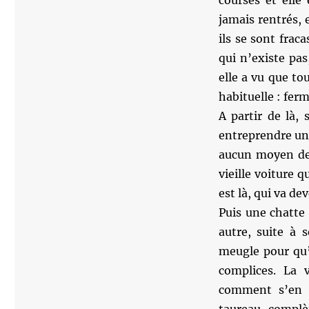
courses et elle
jamais rentrés, e
ils se sont frac
qui n’existe pa
elle a vu que tou
habituelle : fer
A partir de là, 
entreprendre une 
aucun moyen de 
vieille voiture 
est là, qui va de
Puis une chatte 
autre, suite à 
meugle pour qu’
complices. La 
comment s’en oc