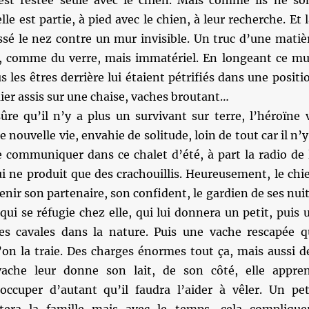
 est restée seule avec le chien. Mais comme ils ne so
lle est partie, à pied avec le chien, à leur recherche. Et l
assé le nez contre un mur invisible. Un truc d’une matiè
s, comme du verre, mais immatériel. En longeant ce mu
s les êtres derrière lui étaient pétrifiés dans une positi
mier assis sur une chaise, vaches broutant…
sûre qu’il n’y a plus un survivant sur terre, l’héroïne 
nouvelle vie, envahie de solitude, loin de tout car il n’y
communiquer dans ce chalet d’été, à part la radio de 
qui ne produit que des crachouillis. Heureusement, le chi
venir son partenaire, son confident, le gardien de ses nuit
qui se réfugie chez elle, qui lui donnera un petit, puis 
ses cavales dans la nature. Puis une vache rescapée q
on la traie. Des charges énormes tout ça, mais aussi d
vache leur donne son lait, de son côté, elle appre
cuper d’autant qu’il faudra l’aider à vêler. Un pet