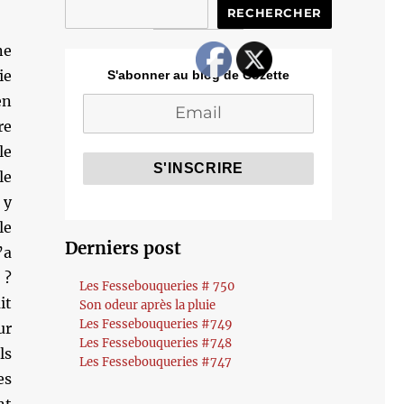
RECHERCHER
ne
ie
S'abonner au blog de Cozette
n
re
le
le
 y
le
Derniers post
’a
 ?
Les Fessebouqueries # 750
it
Son odeur après la pluie
Les Fessebouqueries #749
ur
Les Fessebouqueries #748
ls
Les Fessebouqueries #747
es