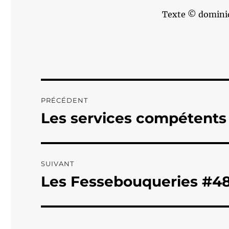
Texte © domini
Navigation
PRÉCÉDENT
de
Les services compétents
Publication
précédente :
l’article
SUIVANT
Les Fessebouqueries #4
Publication
suivante :