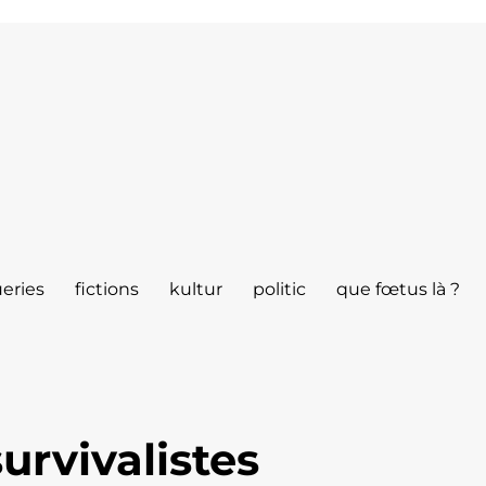
eries
fictions
kultur
politic
que fœtus là ?
survivalistes