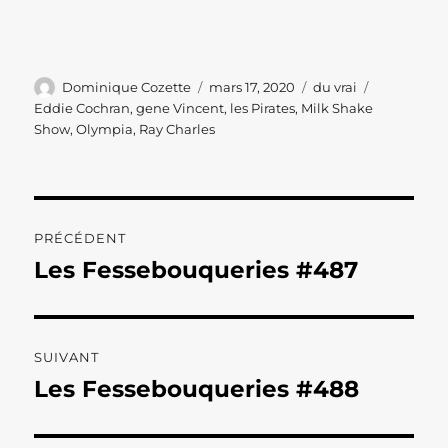
Auteur
Publié
Catégories
Étiquettes
Dominique Cozette
mars 17, 2020
du vrai
le
Eddie Cochran
,
gene Vincent
,
les Pirates
,
Milk Shake
Show
,
Olympia
,
Ray Charles
Navigation
PRÉCÉDENT
de
Les Fessebouqueries #487
Publication
précédente :
l’article
SUIVANT
Les Fessebouqueries #488
Publication
suivante :