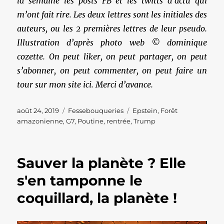
la semaine les posts FB et les twitts d’actu qui
m’ont fait rire. Les deux lettres sont les initiales des
auteurs, ou les 2 premières lettres de leur pseudo.
Illustration d’après photo web © dominique
cozette. On peut liker, on peut partager, on peut
s’abonner, on peut commenter, on peut faire un
tour sur mon site ici. Merci d’avance.
Publié
Catégories
Étiquettes
août 24, 2019
Fessebouqueries
Epstein
,
Forêt
le
amazonienne
,
G7
,
Poutine
,
rentrée
,
Trump
Sauver la planète ? Elle
s'en tamponne le
coquillard, la planète !