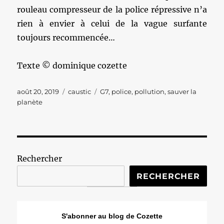
rouleau compresseur de la police répressive n’a
rien à envier à celui de la vague surfante
toujours recommencée…
Texte © dominique cozette
Publié
Catégories
Étiquettes
août 20, 2019
caustic
G7
,
police
,
pollution
,
sauver la
le
planète
Rechercher
RECHERCHER
S'abonner au blog de Cozette