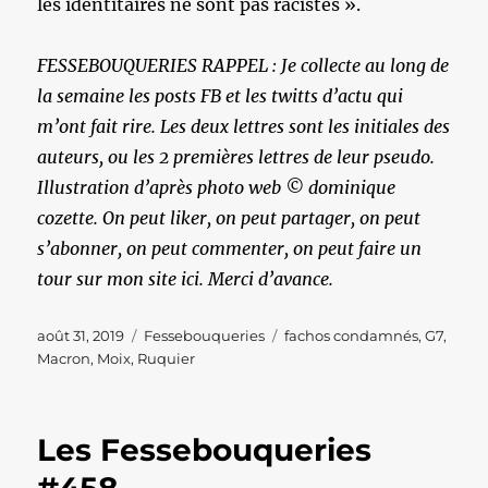
les identitaires ne sont pas racistes ».
FESSEBOUQUERIES RAPPEL : Je collecte au long de
la semaine les posts FB et les twitts d’actu qui
m’ont fait rire. Les deux lettres sont les initiales des
auteurs, ou les 2 premières lettres de leur pseudo.
Illustration d’après photo web © dominique
cozette. On peut liker, on peut partager, on peut
s’abonner, on peut commenter, on peut faire un
tour sur mon site ici. Merci d’avance.
Publié
Catégories
Étiquettes
août 31, 2019
Fessebouqueries
fachos condamnés
,
G7
,
le
Macron
,
Moix
,
Ruquier
Les Fessebouqueries
#458