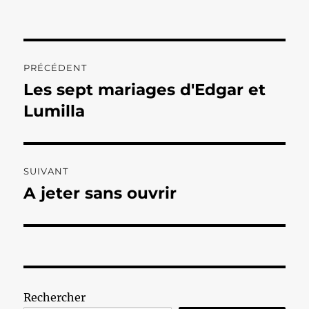
Navigation
PRÉCÉDENT
de
Les sept mariages d'Edgar et
Publication
précédente :
Lumilla
l’article
SUIVANT
A jeter sans ouvrir
Publication
suivante :
Rechercher