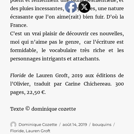
puent et renferment une faune pestilentielle, et
des pluies incessantes, des cyclones, une nature
écrasante que l’on aime(rait) bien fuir. D’où la
France.
C’est un vrai plaisir de découvrir ces nouvelles,
moi qui n’aime pas le genre, car l’écriture est
formidable, le vocabulaire très riche et les
personnages intrigants et attachants.
Floride
de Lauren Groft, 2019 aux éditions de
l’Olivier, traduit par Carine Chichereau. 300
pages, 22,50 €.
Texte © dominique cozette
Auteur
Publié
Catégories
Étiquett
Dominique Cozette
août 14, 2019
bouquins
le
Floride
,
Lauren Groft