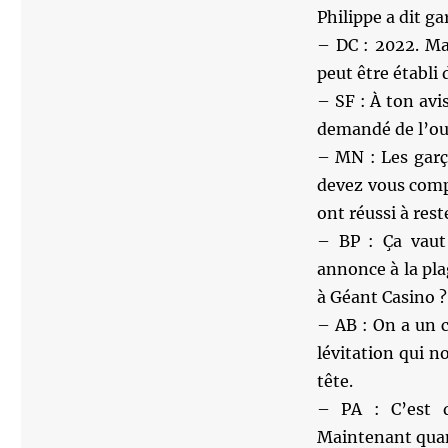
Philippe a dit g
– DC : 2022. Mac
peut être établi 
– SF : À ton avi
demandé de l’ouv
– MN : Les garç
devez vous comp
ont réussi à rest
– BP : Ça vaut 
annonce à la pla
à Géant Casino ?
– AB : On a un 
lévitation qui n
tête.
– PA : C’est d’
Maintenant quand 