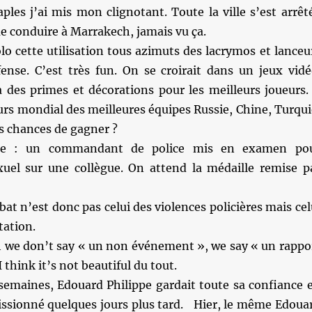
ples j’ai mis mon clignotant. Toute la ville s’est arrêt
que conduire à Marrakech, jamais vu ça.
olo cette utilisation tous azimuts des lacrymos et lanceu
fense. C’est très fun. On se croirait dans un jeux vidé
a des primes et décorations pour les meilleurs joueurs.
rs mondial des meilleures équipes Russie, Chine, Turqui
s chances de gagner ?
e : un commandant de police mis en examen po
uel sur une collègue. On attend la médaille remise p
bat n’est donc pas celui des violences policières mais cel
tation.
h we don’t say « un non événement », we say « un rappo
 think it’s not beautiful du tout.
 semaines, Edouard Philippe gardait toute sa confiance 
issionné quelques jours plus tard. Hier, le même Edoua