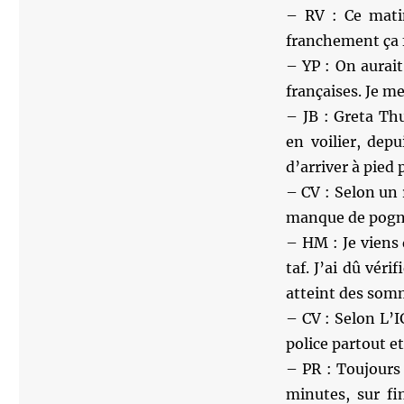
– RV : Ce mati
franchement ça fa
– YP : On aurai
françaises. Je m
– JB : Greta Th
en voilier, dep
d’arriver à pied 
– CV : Selon un 
manque de pogn
– HM : Je viens 
taf. J’ai dû vér
atteint des somm
– CV : Selon L’I
police partout et 
– PR : Toujours
minutes, sur fi