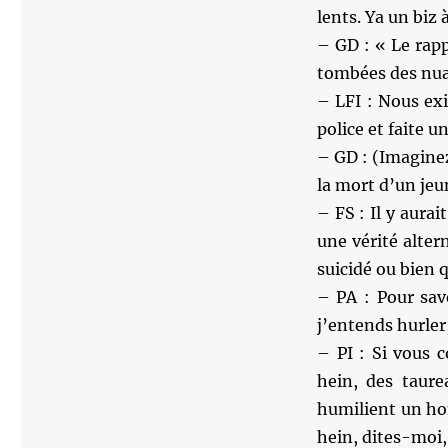
lents. Ya un biz 
– GD : « Le rapp
tombées des nuag
– LFI : Nous exi
police et faite 
– GD : (Imaginez
la mort d’un jeu
– FS : Il y aurai
une vérité alter
suicidé ou bien q
– PA : Pour sav
j’entends hurler,
– PI : Si vous 
hein, des taure
humilient un hom
hein, dites-moi,