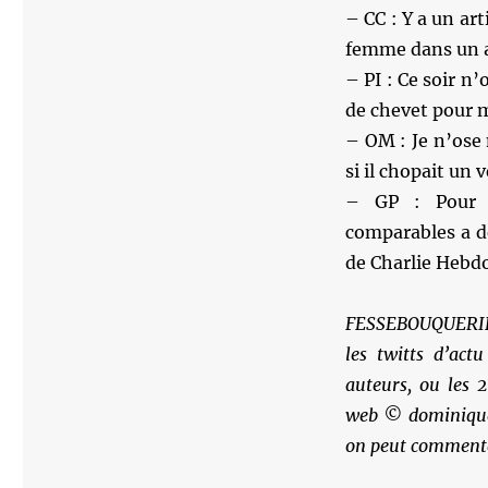
– CC : Y a un art
femme dans un ap
– PI : Ce soir n’
de chevet pour
– OM : Je n’ose
si il chopait un v
– GP : Pour C
comparables a de
de Charlie Hebdo
FESSEBOUQUERIES 
les twitts d’actu
auteurs, ou les 2
web © dominique 
on peut commenter