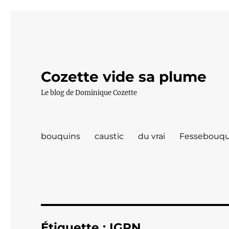
Cozette vide sa plume
Le blog de Dominique Cozette
bouquins
caustic
du vrai
Fessebouqu
Étiquette :
IGPN