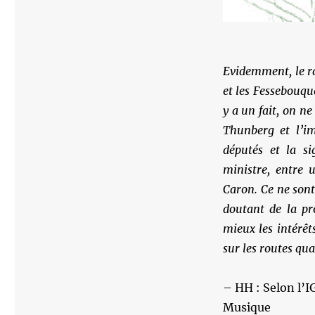
Evidemment, le ra
et
les Fessebouque
y a un fait, on n
Thunberg et l’imb
députés et la s
ministre, entre
Caron. Ce ne sont
doutant de la pr
mieux les intérêt
sur les routes q
– HH : Selon l’IG
Musique