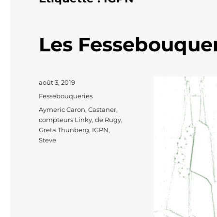
Les Fessebouquer
Publié
août 3, 2019
le
Catégories
Fessebouqueries
Étiquettes
Aymeric Caron
,
Castaner
,
compteurs Linky
,
de Rugy
,
Greta Thunberg
,
IGPN
,
Steve