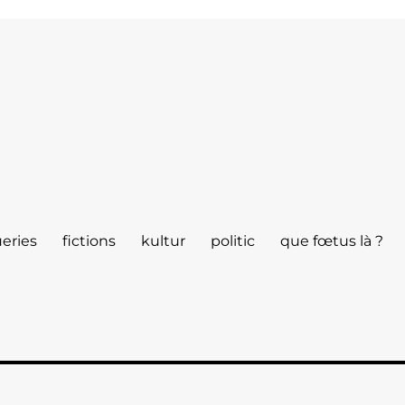
eries
fictions
kultur
politic
que fœtus là ?