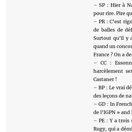
– SP : Hier à Na
pour rire. Pire 
– PR : C’est rig
de balles de dé
Surtout qu’il y 
quand un concou
France ? On a de
– CC : Essonn
harcèlement sex
Castaner !
– BP : Le vrai dé
des leçons de na
– GD : In Frenc
de l’IGPN » and I
– PE : Y a trois
Rugy, qui a dém