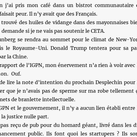
n j’ai pris mon café dans un bistrot communautaire 
isait peur. Il n’y avait que des Français.
t trouvé des huiles de vidange dans des mayonnaises bi
e demande si je ne vais pas soutenir le CETA.
unberg se rendra au sommet pour le climat de New-Yo
uis le Royaume-Uni. Donald Trump tentera pour sa pa
par la Chine.
rapport de l’IGPN, mon énervement n’a rien à voir avec 
on. Ouf.
de lire la note d’intention du prochain Desplechin pour 
ifier que je n’avais pas de sperme sur ma robe tellement 
ets de branlette intellectuelle.
GPN et le gouvernement, il n’y a aucun lien établi entre 
la justice nulle part.
 pas reçu de pub pour du homard géant, livré dans les d
nancement public. Ils font quoi les startupers ? Ils so