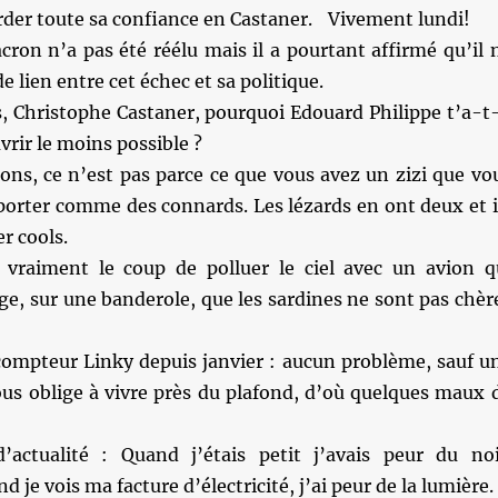
arder toute sa confiance en Castaner. Vivement lundi!
ron n’a pas été réélu mais il a pourtant affirmé qu’il 
de lien entre cet échec et sa politique.
s, Christophe Castaner, pourquoi Edouard Philippe t’a-t-
rir le moins possible ?
ons, ce n’est pas parce ce que vous avez un zizi que vo
orter comme des connards. Les lézards en ont deux et i
er cools.
vraiment le coup de polluer le ciel avec un avion q
ge, sur une banderole, que les sardines ne sont pas chèr
compteur Linky depuis janvier : aucun problème, sauf u
ous oblige à vivre près du plafond, d’où quelques maux 
actualité : Quand j’étais petit j’avais peur du noi
je vois ma facture d’électricité, j’ai peur de la lumière.