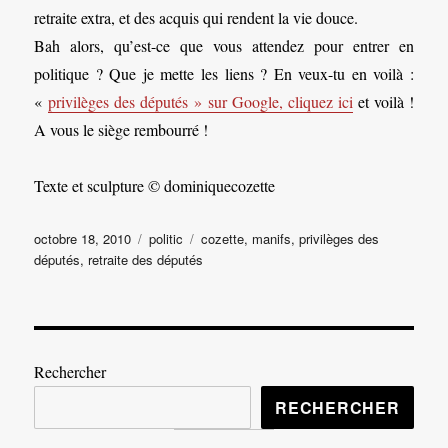
retraite extra, et des acquis qui rendent la vie douce.
Bah alors, qu’est-ce que vous attendez pour entrer en
politique ? Que je mette les liens ? En veux-tu en voilà :
«
privilèges des députés » sur Google, cliquez ici
et voilà !
A vous le siège rembourré !
Texte et sculpture © dominiquecozette
Publié
Catégories
Étiquettes
octobre 18, 2010
politic
cozette
,
manifs
,
privilèges des
le
députés
,
retraite des députés
Rechercher
RECHERCHER