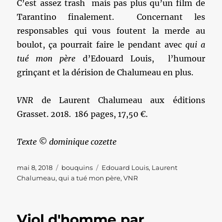
C’est assez trash mais pas plus qu’un film de
Tarantino finalement. Concernant les
responsables qui vous foutent la merde au
boulot, ça pourrait faire le pendant avec
qui a
tué mon père
d’Edouard Louis, l’humour
grinçant et la dérision de Chalumeau en plus.
VNR
de Laurent Chalumeau aux éditions
Grasset. 2018. 186 pages, 17,50 €.
Texte © dominique cozette
Publié
Catégories
Étiquettes
mai 8, 2018
bouquins
Edouard Louis
,
Laurent
le
Chalumeau
,
qui a tué mon père
,
VNR
Viol d'homme par