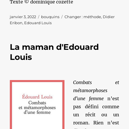
Texte © dominique cozette
Publié
Catégories
Étiquettes
janvier 3, 2022
bouquins
Changer : méthode
,
Didier
le
Eribon
,
Edouard Louis
La maman d'Edouard
Louis
Combats et
métamorphoses
d’une femme
n’est
pas défini comme
un récit ou un
roman. Rien n’est