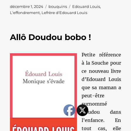
Publié
Catégories
Étiquettes
décembre 1, 2024
bouquins
Edouard Louis
,
le
L'effondrement
,
Lefrère d'Edouard Louis
Allô Doudou bobo !
Petite référence
à la Souche pour
ce nouveau livre
d’Edouard Louis
que sa maman a
peut-être
surnommé
Doudou dans
l’enfance. En
tout cas, elle