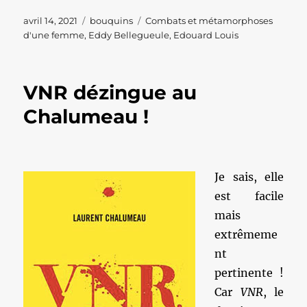
Publié
Catégories
Étiquettes
avril 14, 2021
bouquins
Combats et métamorphoses
le
d'une femme
,
Eddy Bellegueule
,
Edouard Louis
VNR dézingue au
Chalumeau !
Je sais, elle
est facile
mais
extrêmeme
nt
pertinente !
Car
VNR
, le