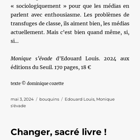
« sociologiquement » pour que les médias en
parlent avec enthousiasme. Les problèmes de
transfuges de classe, ils aiment bien, les médias
actuellement. Mais c’est bien quand même, si,
si…
Monique s’évade
d’Edouard Louis. 2024 aux
éditions du Seuil. 170 pages, 18 €
texte © dominique cozette
Publié
Catégories
Étiquettes
mai 3, 2024
bouquins
Edouard Louis
,
Monique
le
s'évade
Changer, sacré livre !