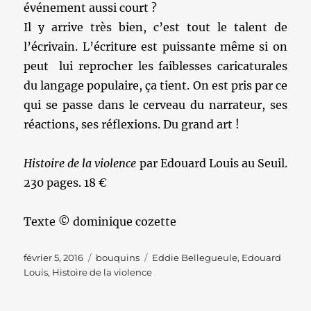
événement aussi court ?
Il y arrive très bien, c’est tout le talent de
l’écrivain. L’écriture est puissante même si on
peut lui reprocher les faiblesses caricaturales
du langage populaire, ça tient. On est pris par ce
qui se passe dans le cerveau du narrateur, ses
réactions, ses réflexions. Du grand art !
Histoire de la violence
par Edouard Louis au Seuil.
230 pages. 18 €
Texte © dominique cozette
Publié
Catégories
Étiquettes
février 5, 2016
bouquins
Eddie Bellegueule
,
Edouard
le
Louis
,
Histoire de la violence