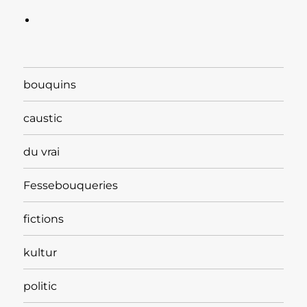
bouquins
caustic
du vrai
Fessebouqueries
fictions
kultur
politic