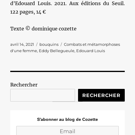
d’Edouard Louis. 2021. Aux éditions du Seuil.
122 pages, 14 €
Texte © dominique cozette
Publié
Catégories
Étiquettes
avril 14, 2021
bouquins
Combats et métamorphoses
le
d'une femme
,
Eddy Bellegueule
,
Edouard Louis
Rechercher
RECHERCHER
S'abonner au blog de Cozette