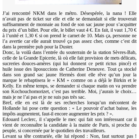
J’ai rencontré NKM dans le métro. Désespérée, la nana ! Elle
n’avait pas de ticket sur elle et elle se demandait si elle trouverait
suffisamment de monnaie au fond de son sac jaune pour s’acquitter
du prix d’un billet. Pour elle, le billet vaut 4 €. En fait, il vaut 1,70 €
à l’unité et 1,30 € si on prend le carnet de 10. Mais ça, personne ne
l’a avertie car elle aurait trouvé ça pas assez cher, comme c’est dit
dans la première pub pour la Duster.
Donc, la voilà dans l’entrée du souterrain de la station Sèvres-Bab,
celle de la Grande Epicerie, là où elle fait provision de mets délicats,
sucreries douces-amères (qui lui donnent ce petit rictus pincé) et
huile issue des liposuccions de Catherine Deneuve. Tout ça stocké
dans son grand sac jaune Hermès dont elle rêve qu’un jour la
marque le rebaptisera le « KM » comme on a déjà le Birkin et le
Kelly. En même temps, se demander si chaque matin on va prendre
son Kochouchomorizet, c’est pas terrible. Moi, j’aurais le choix…
mais je ne l’ai pas et je ne suis pas très sac.
Bref, elle en est là de ses recherches lorsqu’un mécontent de
Hollande lui pose cette question : « Le pouvoir d’achat baisse, les
impôts augmentent, faut-il encore augmenter les prix ? ».
Edouard Leclerc, il s’appelle le mec qui fait son intéressant car il
vient de reconnaître la candidate à la mairie de Paris, si proche du
peuple, si concernée par le quotidien des travailleurs.
Levant sa tête contrariée, elle lui répond : Non, faut surtout pas !