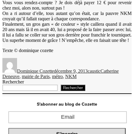
Vous vous rendez-compte ? Je dois déjà payer 12 € pour revenir
chez moi, alors non, surtout pas !
On a ri autour d’elle, tous autant qu’on était, car la pauvre NKM
croyait qu’il fallait raquer à chaque correspondance.
Finalement, un gros gars « de couleur » style caillera quand il avait
20 ans mais là il en avait 40, lui a proposé de la faire passer avec lui,
il lui a fallu se coller sur son gros derrière pour franchir le tourniquet.
Un superbe moment de grâce ! N’empêche, elle en faisait une tête !
Texte © dominique cozette
Auteur
Publié
Catégories
Étiquettes
le
Dominique Cozette
décembre 9, 2013
caustic
Catherine
Deneuve
,
mairie de Paris
,
métro
,
NKM
Rechercher
Rechercher
S'abonner au blog de Cozette