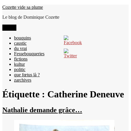
Aller
Cozette vide sa plume
au
Le blog de Dominique Cozette
contenu
Menu
bouquins
caustic
du vrai
Fessebouqueries
fictions
kultur
politic
que fœtus là ?
zarchives
Étiquette :
Catherine Deneuve
Nathalie demande grâce…