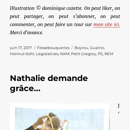
Illustration © dominique cozette. On peut liker, on
peut partager, on peut s’abonner, on peut
commenter, on peut faire un tour sur
mon site ici.
Merci d’avance.
Publié
Catégories
Étiquettes
juin 17, 2017
Fessebouqueries
Bayrou
,
Guaino
,
le
Helmut Kohl
,
Législatives
,
NKM
,
Petit Gregory
,
PS
,
REM
Nathalie demande
grâce…
J
’