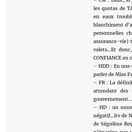
– CW : Donc, si 
les quotas de T
en eaux troubl
blanchiment d’
personnelles c
assurance-vie)
valets…Et donc,
CONFIANCE en m
– HDD : En une 
parler de Miss
– FR : La défini
attendant des 
gouvernement…
– HD : un nouve
négatif…itv de 
de Ségolène Roy