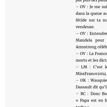
pue plus des pieds
– OV : Je me sui
dans la queue au
fétide sur ta n
vendeuse.
– OV : Entendr
Mandela pour 
Armstrong célébr
– OV : La France
morts et les dic
– LM : C’est l
MissFrance2014 
– OK : Wauquiez
Dassault dit qu’
– RC : Donc Boo
« Papa est en h