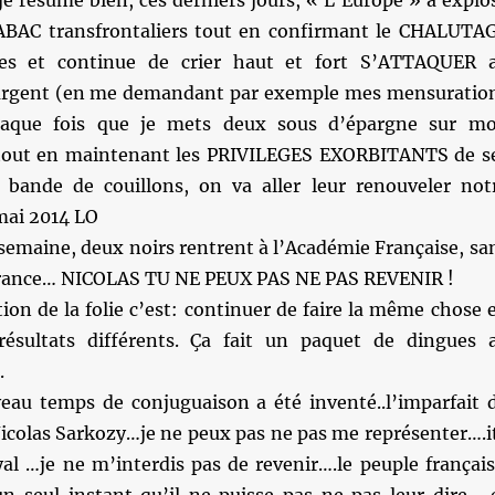
je résume bien, ces derniers jours, « L’Europe » a explo
ABAC transfrontaliers tout en confirmant le CHALUTA
es et continue de crier haut et fort S’ATTAQUER 
argent (en me demandant par exemple mes mensuratio
haque fois que je mets deux sous d’épargne sur m
 tout en maintenant les PRIVILEGES EXORBITANTS de s
 bande de couillons, on va aller leur renouveler not
ai 2014 LO
semaine, deux noirs rentrent à l’Académie Française, sa
 France… NICOLAS TU NE PEUX PAS NE PAS REVENIR !
tion de la folie c’est: continuer de faire la même chose 
résultats différents. Ça fait un paquet de dingues 
.
au temps de conjuguaison a été inventé..l’imparfait 
Nicolas Sarkozy…je ne peux pas ne pas me représenter….i
al …je ne m’interdis pas de revenir….le peuple françai