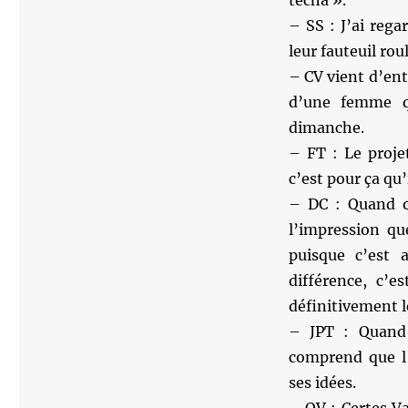
techa ».
– SS : J’ai reg
leur fauteuil rou
– CV vient d’ent
d’une femme qu
dimanche.
– FT : Le proj
c’est pour ça qu’i
– DC : Quand o
l’impression qu
puisque c’est 
différence, c’e
définitivement le
– JPT : Quand 
comprend que l
ses idées.