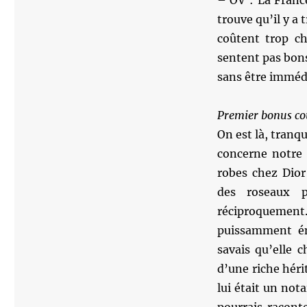
– OV : La Franc
trouve qu’il y a 
coûtent trop ch
sentent pas bon
sans être imméd
Premier bonus co
On est là, tranqu
concerne notre 
robes chez Dior 
des roseaux p
réciproquemen
puissamment é
savais qu’elle c
d’une riche héri
lui était un nota