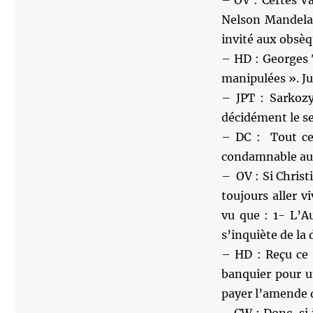
– OV : Certes Va
Nelson Mandela.
invité aux obsèq
– HD : Georges 
manipulées ». Ju
– JPT : Sarkozy
décidément le s
– DC : Tout ce
condamnable au n
– OV : Si Christ
toujours aller v
vu que : 1- L’A
s’inquiète de la
– HD : Reçu ce 
banquier pour u
payer l’amende d