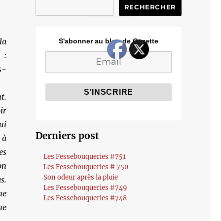
RECHERCHER
la
S'abonner au blog de Cozette
 :
-
t.
ir
ui
Derniers post
 à
es
Les Fessebouqueries #751
on
Les Fessebouqueries # 750
Son odeur après la pluie
s.
Les Fessebouqueries #749
ne
Les Fessebouqueries #748
ne