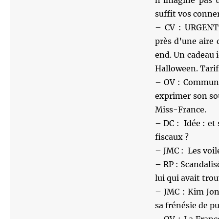
n’imagine pas u
suffit vos conner
– CV : URGENT V
près d’une aire
end. Un cadeau i
Halloween. Tarif
– OV : Communiq
exprimer son so
Miss-France.
– DC : Idée : et 
fiscaux ?
– JMC : Les voil
– RP : Scandalis
lui qui avait trou
– JMC : Kim Jong
sa frénésie de p