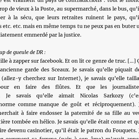
e est vraiment un pays de contradictions : tout le mon
trop de vieux à la Poste, au supermarché, dans le bus, qu’i
er à la sécu, que leurs retraites ruinent le pays, qu’i
s etc. etc. mais en même temps tu ne peux pas en buter 
iatement emmerdé par la justice.
up de gueule de DR :
ille à zapper sur facebook. Et on lit ce genre de truc. […] 
ancienne garde des Sceaux. Je savais qu’elle piquait d
(allez-y cherchez sur Internet), je savais qu’elle tailla
our en faire des flûtes. Et que les journaliste
t. Je savais qu’elle aimait Nicolas Sarkozy (c’e
norme comme manque de goût et réciproquement). 
herchait à faire endosser la paternité de sa fille au ve
tière tombée en hélico. Je savais qu’elle était conne et q
ire devenu casinotier, qu’il était le patron du Fouquets. 