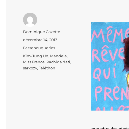
Auteur
Dominique Cozette
Publié
décembre 14, 2013
le
Catégories
Fessebouqueries
Étiquettes
Kim-Jung Un
,
Mandela
,
Miss France
,
Rachida dati
,
sarkozy
,
Téléthon