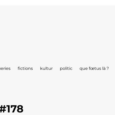
eries
fictions
kultur
politic
que fœtus là ?
#178