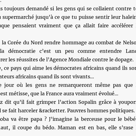
.
s toujours demandé si les gens qui se collaient contre t
 supermarché jusqu’à ce que tu puisse sentir leur halei
uque pensaient vraiment que ça allait faire accélérer 
e la Corée du Nord rendre hommage au combat de Nels
la démocratie c’est un peu comme entendre Lan
er les réussites de l’Agence Mondiale contre le dopage.
, ce pays qui aime les démocrates africains quand ils so
tateurs africains quand ils sont vivants…
e jour où les gens ne remarqueront même pas que 
est métisse, que la France aura vraiment évolué…
 dit qu’il fait grimper l’action Sopalin grâce à youpor
il se fait harceler &racketter. Pauvres hommes politiques.
ba va être papa ? J’imagine la berceuse pour le bébé
aut, il coupe du bédo. Maman est en bas, elle s’rase 