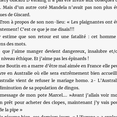
lery Giscard D’estaing n’a pas été invité aux obsèques 
 Mais d’un autre coté Mandela n’avait pas non plus é
ues de Giscard.
Tron à propos de son non-lieu: « Les plaignantes ont é
stement! C’est ce que je me disais!!!
 estime que son retour est une fatalité : cet homme
ens des mots.
 que j’aime manger devient dangereux, insalubre et/
iveau éthique. Et j’aime pas les épinards !
ine Boutin en a marre d’être mal aimée en France elle pe
ivre en Australie où elle sera extrêmement bien accueill
ustralie vient de refuser le mariage homo. 2- L’Austral
 diminution de sa population de dingos.
message de mon pote Marcel…. »Avant j’allais voir m
n prêt pour acheter des clopes, maintenant j’y vais po
e la pipe »