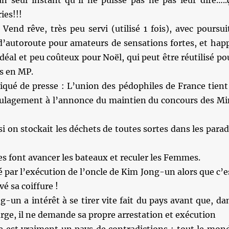
n seul instant qu’il ne puisse pas ne pas leur dire…..
ies!!!
end rêve, très peu servi (utilisé 1 fois), avec poursui
 d’autoroute pour amateurs de sensations fortes, et hap
déal et peu coûteux pour Noël, qui peut être réutilisé po
s en MP.
ué de presse : L’union des pédophiles de France tient
ulagement à l’annonce du maintien du concours des Mi
si on stockait les déchets de toutes sortes dans les parad
es font avancer les bateaux et reculer les Femmes.
é par l’exécution de l’oncle de Kim Jong-un alors que c’e
vé sa coiffure !
-un a intérêt à se tirer vite fait du pays avant que, da
urge, il ne demande sa propre arrestation et exécution