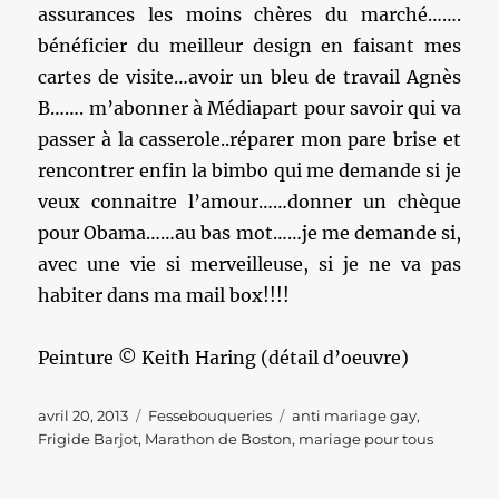
assurances les moins chères du marché…….
bénéficier du meilleur design en faisant mes
cartes de visite…avoir un bleu de travail Agnès
B……. m’abonner à Médiapart pour savoir qui va
passer à la casserole..réparer mon pare brise et
rencontrer enfin la bimbo qui me demande si je
veux connaitre l’amour……donner un chèque
pour Obama……au bas mot……je me demande si,
avec une vie si merveilleuse, si je ne va pas
habiter dans ma mail box!!!!
Peinture © Keith Haring (détail d’oeuvre)
Publié
Catégories
Étiquettes
avril 20, 2013
Fessebouqueries
anti mariage gay
,
le
Frigide Barjot
,
Marathon de Boston
,
mariage pour tous