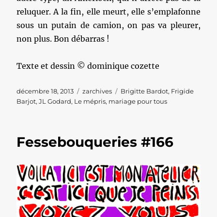
reluquer. A la fin, elle meurt, elle s’emplafonne
sous un putain de camion, on pas va pleurer,
non plus. Bon débarras !
Texte et dessin © dominique cozette
Publié
Catégories
Étiquettes
décembre 18, 2013
zarchives
Brigitte Bardot
,
Frigide
le
Barjot
,
JL Godard
,
Le mépris
,
mariage pour tous
Fessebouqueries #166