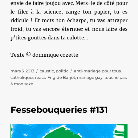
envie de faire joujou avec. Mets-le de côté pour
le filer à la science, range ton papier, tu es
ridicule ! Et mets ton écharpe, tu vas attraper
froid, tu vas encore éternuer et nous faire des
p’tites gouttes dans ta culotte…
Texte © dominique cozette
Publié
Catégories
Étiquettes
mars 5, 2013
caustic
,
politic
anti-mariage pour tous
,
le
catholiques réacs
,
Frigide Barjot
,
mariage gay
,
touche pas
à mon sexe
Fessebouqueries #131