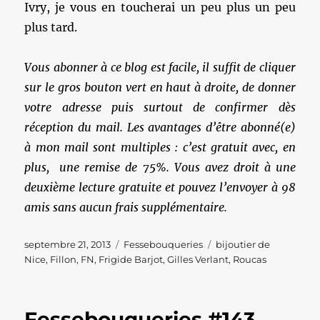
Ivry, je vous en toucherai un peu plus un peu
plus tard.
Vous abonner à ce blog est facile, il suffit de cliquer
sur le gros bouton vert en haut à droite, de donner
votre adresse puis surtout de confirmer dès
réception du mail. Les avantages d’être abonné(e)
à mon mail sont multiples : c’est gratuit avec, en
plus, une remise de 75%. Vous avez droit à une
deuxième lecture gratuite et pouvez l’envoyer à 98
amis sans aucun frais supplémentaire.
Publié
Catégories
Étiquettes
septembre 21, 2013
Fessebouqueries
bijoutier de
le
Nice
,
Fillon
,
FN
,
Frigide Barjot
,
Gilles Verlant
,
Roucas
Fessebouqueries #143