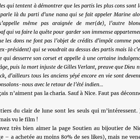
ades qui tentent à démontrer que les partis les plus cons sont l
je parle là du parti d’une nana qui se fait appeler Marine alo
 s’appelle même pas araignée de mer(de), l’autre blon
af qui va faire la quête pour garder son immense apparteme
les dons ne font pas l’objet de crédits d’impôt comme po
ex-président) qui se voudrait au dessus des partis mais là c’e
e qui desserre son corset et appelle à une certaine indulgenc
ge, puis la mort injuste de Gilles Verlant, preuve que Dieu n
ck, d’ailleurs tous les anciens yéyé encore en vie sont deven
onsolons-nous avec le retour de l’été indien…
ais n’aiment pas la charia. Sauf à Nice. Faut pas déconn
tiers du clair de lune sont les seuls qui m’intéressent. 
mais vu le film !
vez très bien aimer la page Soutien au bijoutier de Ni
ge – a achetée au moins 80% de ses likes), mais ne ven