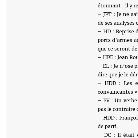
étonnant : il y r
– JPT : Je ne sai
de ses analyses 
– HD : Reprise d
ports d’armes a
que ce seront des
– HPE : Jean Rouc
– EL : Je n’ose 
dire que je le dé
– HDD : Les ex
convaincantes » 
– PV : Un verbe 
pas le contraire
– HDD : François
de parti.
– DC : Il était