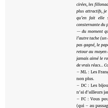
cirées, les fillon
plus attractifs, 
qu’en fait elle
consternante du p
— du moment que 
l’autre tache (un 
pas gagné, le pap
retour au moyen â
jamais aimé le ro
de vrais réacs… C
– ML : Les Franç
non plus.
– DC : Les bijou
n’ai d’ailleurs ja
– FC : Vous pou
(qui – au passa