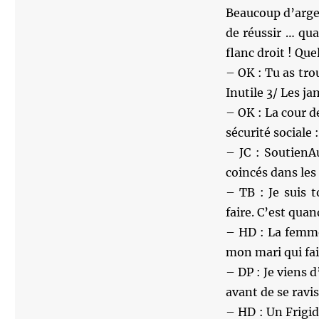
Beaucoup d’argen
de réussir … qua
flanc droit ! Qu
– OK : Tu as tro
Inutile 3/ Les j
– OK : La cour de
sécurité sociale 
– JC : SoutienAu
coincés dans le
– TB : Je suis t
faire. C’est quan
– HD : La femme
mon mari qui fai
– DP : Je viens 
avant de se ravis
– HD : Un Frigid