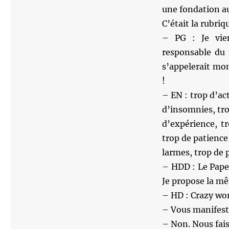
une fondation au
C’était la rubri
– PG : Je vien
responsable du 
s’appelerait mon
!
– EN : trop d’ac
d’insomnies, tro
d’expérience, t
trop de patience,
larmes, trop de 
– HDD : Le Pape 
Je propose la mê
– HD : Crazy wor
– Vous manifest
– Non. Nous fais