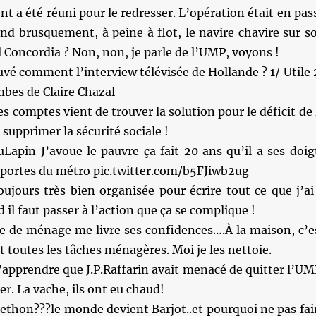
t a été réuni pour le redresser. L’opération était en pas
nd brusquement, à peine à flot, le navire chavire sur s
el Concordia ? Non, non, je parle de l’UMP, voyons !
uvé comment l’interview télévisée de Hollande ? 1/ Utile 
ambes de Claire Chazal
s comptes vient de trouver la solution pour le déficit de 
: supprimer la sécurité sociale !
Lapin J’avoue le pauvre ça fait 20 ans qu’il a ses doig
s portes du métro pic.twitter.com/b5FJiwb2ug
oujours très bien organisée pour écrire tout ce que j’ai
d il faut passer à l’action que ça se complique !
 de ménage me livre ses confidences….À la maison, c’e
t toutes les tâches ménagères. Moi je les nettoie.
d’apprendre que J.P.Raffarin avait menacé de quitter l’UM
er. La vache, ils ont eu chaud!
ethon???le monde devient Barjot..et pourquoi ne pas fai