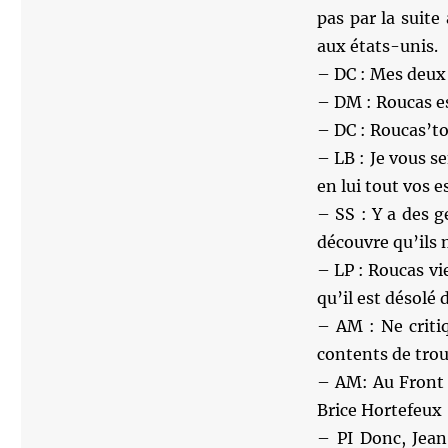
pas par la suite
aux états-unis.
– DC : Mes deux p
– DM : Roucas e
– DC : Roucas’to
– LB : Je vous s
en lui tout vos 
– SS : Y a des 
découvre qu’ils
– LP : Roucas vi
qu’il est désolé 
– AM : Ne criti
contents de trou
– AM: Au Front N
Brice Hortefeux
– PI Donc, Jean