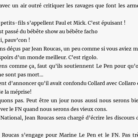
 avec un air outré critiquer les ravages que font les arm
etits-fils s’appellent Paul et Mick. C’est épuisant !
st passé du bébête show au bébête facho
i, pauv’con !
ens déçus par Jean Roucas, un peu comme si vous aviez m
espoirs d’un monde meilleur. C’est rigolo.
gens comme ça, faut qu’ils soutiennent Le Pen pour qu’
 ne sont pas mort…
ent d’annoncer qu’il avait confondu Collard avec Collaro 
de la méprise!
quons pas. Peut être un jour nous aussi nous serons bi
ver le FN quand nous serons des vieux cons.
ational, Jean Roucas sera chargé d’écrire les discours 
 Roucas s’engage pour Marine Le Pen et le FN. Pas tr