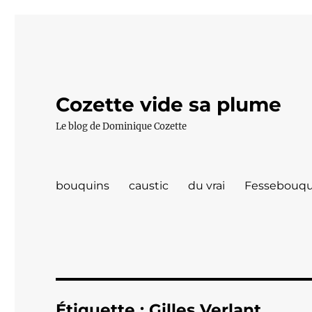
Cozette vide sa plume
Le blog de Dominique Cozette
bouquins
caustic
du vrai
Fessebouqu
Étiquette :
Gilles Verlant