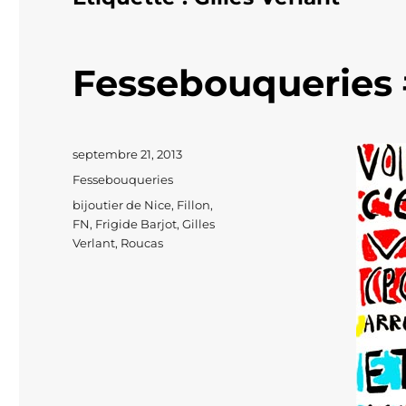
Fessebouqueries 
Publié
septembre 21, 2013
le
Catégories
Fessebouqueries
Étiquettes
bijoutier de Nice
,
Fillon
,
FN
,
Frigide Barjot
,
Gilles
Verlant
,
Roucas