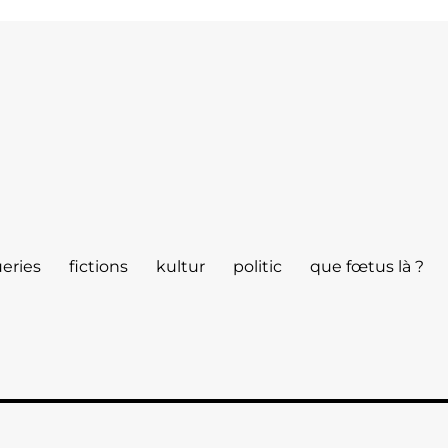
eries
fictions
kultur
politic
que fœtus là ?