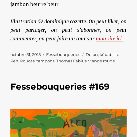
jambon beurre beur.
Illustration © dominique cozette. On peut liker, on
peut partager, on peut s’abonner, on peut
commenter, on peut faire un tour sur
mon site ici.
Publié
Catégories
Étiquettes
octobre 31, 2015
Fessebouqueries
Delon
,
kébab
,
Le
le
Pen
,
Roucas
,
tampons
,
Thomas Fabius
,
viande rouge
Fessebouqueries #169