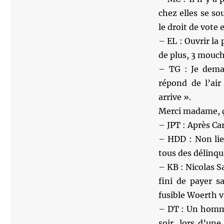
chez elles se s
le droit de vote 
– EL : Ouvrir la 
de plus, 3 mouch
– TG : Je dema
répond de l’air 
arrive ».
Merci madame, ça
– JPT : Après Car
– HDD : Non lie
tous des délinqu
– KB : Nicolas S
fini de payer s
fusible Woerth 
– DT : Un homme
soir, lors d’un