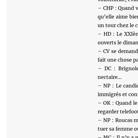
– CHP : Quand vo
qu’elle aime bie
un tour chez le c
– HD : Le XXIèm
ouverts le dima
– CV se demande 
fait une chose pa
– DC : Brignole
nectaire…
– NP : Le candid
immigrés et con
– OK : Quand le 
regarder telefoot
– NP : Roucas m
tuer sa femme ou
– MC : Il n’y a 