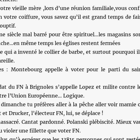
tre vieille mère ,lors d’une réunion familiale,vous conf
n votre coiffure, vous savez qu’il est grand temps de fai
ouptif.
e siècle mal barré pour être spirituel…les magasins so
nche…en même temps les églises restent fermées
qui a inventé le collier de barbe, et surtout pourquoi il
reille.
s : Montebourg appelle à voter pour le parti du sai
at du FN à Brignoles s’appelle Lopez et milite contre l
tre l’Union Européenne… Logique.
dimanche tu préfères aller à la pêche aller voir mamie 
 et Drucker, l’électeur FN, lui, se déplace !
assacré. Cantat pardonné. Polanski plébiscité. Mieux va
 violer une fillette que voter FN.
plus qu’à espérer que les 13815 personnes qui sont resté