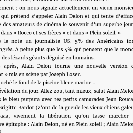
sement : on nous signale actuellement un vieux monsie
 qui prétend s’appeler Alain Delon et qui tente d’effac
 des amateurs de cinéma le souvenir d’un superbe jeu
 dans « Rocco et ses frères » et dans « Plein soleil. »
le note un journaliste US, 5% des Américains fo
ngrès. A peine plus que les 4% qui pensent que le mon
 des lézards géants déguisé en humains.
 après, Alain Delon tourne une nouvelle version 
t » mis en scène par Joseph Loser.
ouché le fond de la piscine bleue marine…
vélation du jour. Allez zou, tant mieux, salut Alain Melo
 le bleu purpura avec tes petits camarades Jean Rouca
 Brigitte Bardot (z’ont de la gueule les vieux chiens gale
aaa, vivement la libération qu’on fasse marcher 
 épitaphe : Alain Delon, né en Plein soleil ; Alain Melo
.