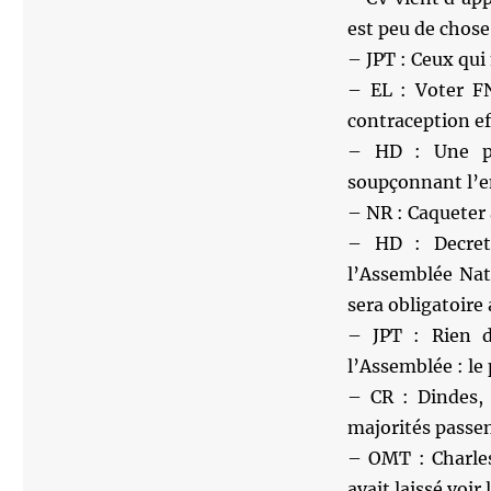
est peu de chose
– JPT : Ceux qui
– EL : Voter FN
contraception eff
– HD : Une pou
soupçonnant l’ent
– NR : Caqueter 
– HD : Decret
l’Assemblée Nat
sera obligatoire
– JPT : Rien d
l’Assemblée : le 
– CR : Dindes, 
majorités passen
– OMT : Charles 
avait laissé voir 