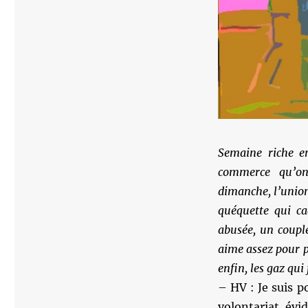
Semaine riche e
commerce qu’on
dimanche, l’union
quéquette qui ca
abusée, un coupl
aime assez pour p
enfin, les gaz qui 
– HV : Je suis p
volontariat, évi