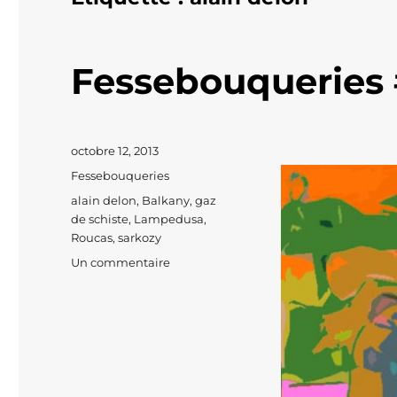
Fessebouqueries 
Publié
octobre 12, 2013
le
Catégories
Fessebouqueries
Étiquettes
alain delon
,
Balkany
,
gaz
de schiste
,
Lampedusa
,
Roucas
,
sarkozy
sur
Un commentaire
Fessebouqueries
#169