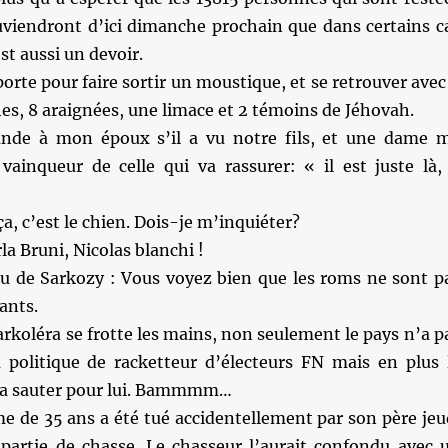
ouviendront d’ici dimanche prochain que dans certains c
est aussi un devoir.
porte pour faire sortir un moustique, et se retrouver avec
es, 8 araignées, une limace et 2 témoins de Jéhovah.
nde à mon époux s’il a vu notre fils, et une dame 
vainqueur de celle qui va rassurer: « il est juste là, 
, c’est le chien. Dois-je m’inquiéter?
la Bruni, Nicolas blanchi !
u de Sarkozy : Vous voyez bien que les roms ne sont p
ants.
arkoléra se frotte les mains, non seulement le pays n’a p
a politique de racketteur d’électeurs FN mais en plus 
va sauter pour lui. Bammmm…
 de 35 ans a été tué accidentellement par son père jeu
e partie de chasse. Le chasseur l’aurait confondu avec 