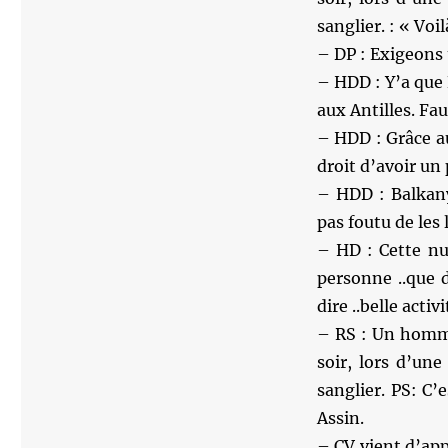
sanglier. : « Vo
– DP : Exigeons 
– HDD : Y’a que 
aux Antilles. Fau
– HDD : Grâce au
droit d’avoir un
– HDD : Balkany
pas foutu de les
– HD : Cette nui
personne ..que d
dire ..belle activ
– RS : Un homme
soir, lors d’un
sanglier. PS: C
Assin.
– CV vient d’app