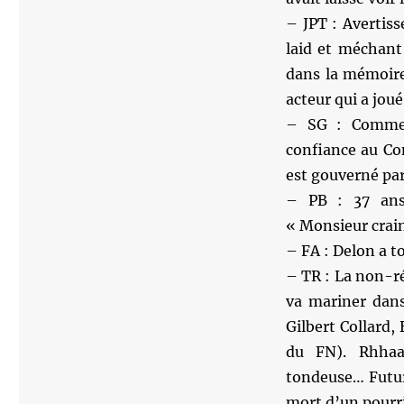
– JPT : Avertis
laid et méchant
dans la mémoire
acteur qui a joué
– SG : Comme 
confiance au Co
est gouverné par
– PB : 37 ans
« Monsieur crain
– FA : Delon a t
– TR : La non-ré
va mariner dans
Gilbert Collard,
du FN). Rhhaa
tondeuse… Future
mort d’un pourri