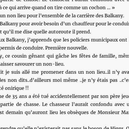
ilà ce qui arrive quand on tire comme un cochon … »
un non lieu pour l’ensemble de la carrière des Balkany.
Balkany pour avoir besoin d’un chauffeur pour le condui
t qu’il me dise quelle autoroute il prend.
x Balkany, j’apprends que les policiers municipaux ont 
 permis de conduire. Première nouvelle.
, ce cousin gênant qui gâche les fêtes de famille, mê
 laisser savourer un non-lieu.
t je suis allé me promener dans un non lieu..il n’y ava
es non dits..d’ailleurs moi même ..je n’y étais pas ..c’e
ité onirique !!
 de 35 ans a été tué accidentellement par son père jeu
e partie de chasse. Le chasseur l’aurait confondu avec 
’est demain qu’auront lieu les obsèques de Monsieur Ma
rendre qu’elle n’existerait pas sans le boson de Higgs. 