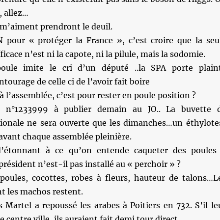
, allez…
 m’aiment prendront le deuil.
 pour « protéger la France », c’est croire que la seu
icace n’est ni la capote, ni la pilule, mais la sodomie.
le imite le cri d’un député ..la SPA porte plain
ourage de celle ci de l’avoir fait boire
à l’assemblée, c’est pour rester en poule position ?
 n°1233999 à publier demain au JO.. La buvette 
ionale ne sera ouverte que les dimanches…un éthylote
 avant chaque assemblée pleinière.
’étonnant à ce qu’on entende caqueter des poules
président n’est-il pas installé au « perchoir » ?
poules, cocottes, robes à fleurs, hauteur de talons…L
t les machos restent.
Martel a repoussé les arabes à Poitiers en 732. S’il le
le centre ville, ils auraient fait demi tour direct.