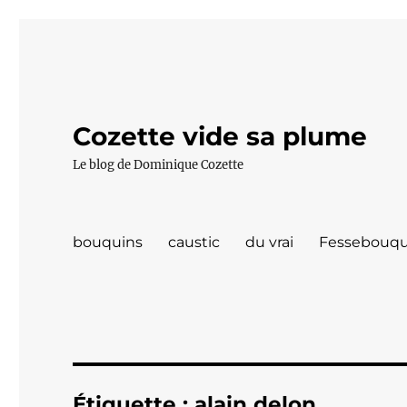
Cozette vide sa plume
Le blog de Dominique Cozette
bouquins
caustic
du vrai
Fessebouqu
Étiquette :
alain delon