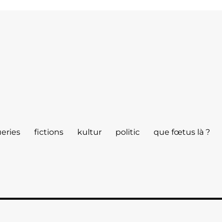
eries
fictions
kultur
politic
que fœtus là ?