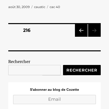
Publié
Catégories
Étiquettes
août 30, 2009
caustic
cac 40
le
Pagination
PAGE
216
PAG
des
E
PRÉ
publications
CÉD
ENT
Rechercher
E
RECHERCHER
S'abonner au blog de Cozette