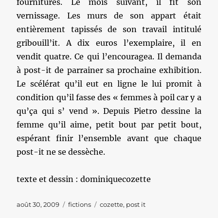
fournitures. Le mois suivant, il fit son
vernissage. Les murs de son appart était
entièrement tapissés de son travail intitulé
gribouill’it. A dix euros l’exemplaire, il en
vendit quatre. Ce qui l’encouragea. Il demanda
à post-it de parrainer sa prochaine exhibition.
Le scélérat qu’il eut en ligne le lui promit à
condition qu’il fasse des « femmes à poil car y a
qu’ça qui s’ vend ». Depuis Pietro dessine la
femme qu’il aime, petit bout par petit bout,
espérant finir l’ensemble avant que chaque
post-it ne se dessèche.
texte et dessin : dominiquecozette
Publié
Catégories
Étiquettes
août 30, 2009
fictions
cozette
,
post it
le