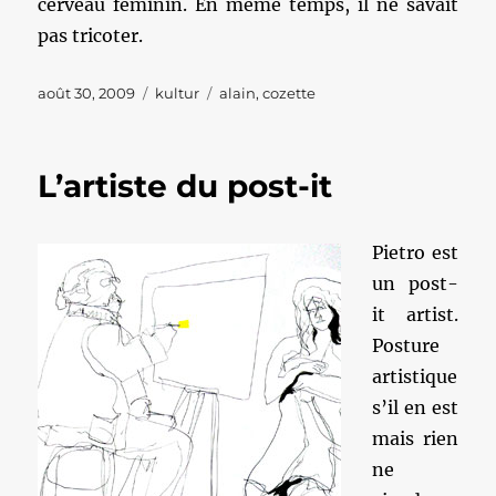
cerveau féminin. En même temps, il ne savait
pas tricoter.
Publié
Catégories
Étiquettes
août 30, 2009
kultur
alain
,
cozette
le
L’artiste du post-it
Pietro est
un post-
it artist.
Posture
artistique
s’il en est
mais rien
ne