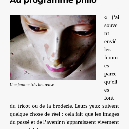
Au programme philo
« J’ai
souve
nt
envié
les
femm
es
parce
qu’ell
Une femme très heureuse
es
font
du tricot ou de la broderie. Leurs yeux suivent
quelque chose de réel : cela fait que les images
du passé et de l’avenir n’apparaissent vivement