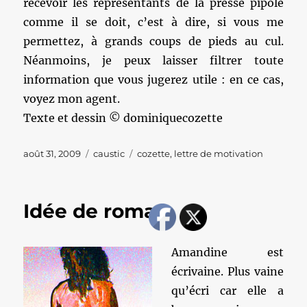
recevoir les représentants de la presse pipole
comme il se doit, c’est à dire, si vous me
permettez, à grands coups de pieds au cul.
Néanmoins, je peux laisser filtrer toute
information que vous jugerez utile : en ce cas,
voyez mon agent.
Texte et dessin © dominiquecozette
Publié
Catégories
Étiquettes
août 31, 2009
caustic
cozette
,
lettre de motivation
le
Idée de roman.
Amandine est
écrivaine. Plus vaine
qu’écri car elle a