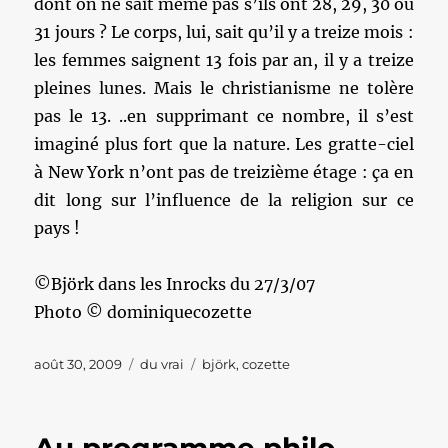
dont on ne sait même pas s’ils ont 28, 29, 30 ou
31 jours ? Le corps, lui, sait qu’il y a treize mois :
les femmes saignent 13 fois par an, il y a treize
pleines lunes. Mais le christianisme ne tolère
pas le 13. ..en supprimant ce nombre, il s’est
imaginé plus fort que la nature. Les gratte-ciel
à New York n’ont pas de treizième étage : ça en
dit long sur l’influence de la religion sur ce
pays !
©Björk dans les Inrocks du 27/3/07
Photo © dominiquecozette
Publié
Catégories
Étiquettes
août 30, 2009
du vrai
björk
,
cozette
le