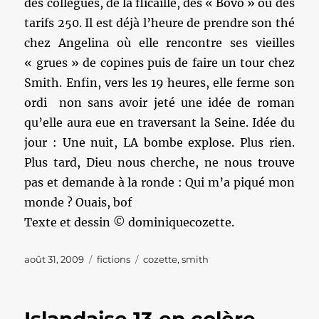
des collègues, de la flicaille, des « Bovo » ou des
tarifs 250. Il est déjà l’heure de prendre son thé
chez Angelina où elle rencontre ses vieilles
« grues » de copines puis de faire un tour chez
Smith. Enfin, vers les 19 heures, elle ferme son
ordi non sans avoir jeté une idée de roman
qu’elle aura eue en traversant la Seine. Idée du
jour : Une nuit, LA bombe explose. Plus rien.
Plus tard, Dieu nous cherche, ne nous trouve
pas et demande à la ronde : Qui m’a piqué mon
monde ? Ouais, bof
Texte et dessin © dominiquecozette.
Publié
Catégories
Étiquettes
août 31, 2009
fictions
cozette
,
smith
le