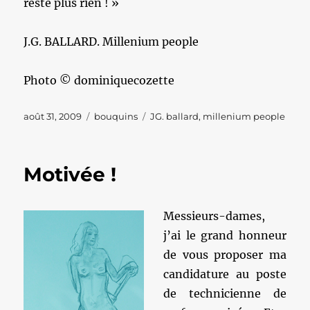
reste plus rien ! »
J.G. BALLARD. Millenium people
Photo © dominiquecozette
Publié
Catégories
Étiquettes
août 31, 2009
bouquins
JG. ballard
,
millenium people
le
Motivée !
Messieurs-dames,
j’ai le grand honneur
de vous proposer ma
candidature au poste
de technicienne de