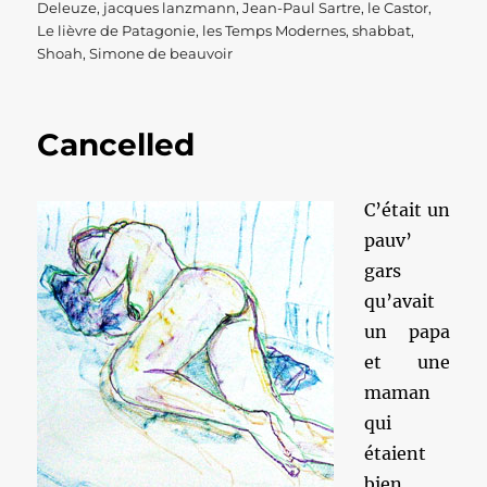
le
Deleuze
,
jacques lanzmann
,
Jean-Paul Sartre
,
le Castor
,
Le lièvre de Patagonie
,
les Temps Modernes
,
shabbat
,
Shoah
,
Simone de beauvoir
Cancelled
C’était un
pauv’
gars
qu’avait
un papa
et une
maman
qui
étaient
bien