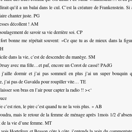
rait qu’il a un balai dans le cul. C’est la créature de Frankenstein. Si
aire chanter juste. PG
esses décollent ! AM
soulagement de savoir sa vie derrière soi. CP
 fort bonne me répétait souvent: »Ce que tu as de mieux dans la figur
VH
ficile dans la vie, c’est de descendre du manège. SM
’Orsay avec ma fille…et paf, encore un Corot de cassé! PAdG
j’aille dormir et j’ai pas sommeil en plus j’ai un super bouquin q
j’ai pas de Gavalda pour roupiller vite… TE
isser son bras en l’air pour capter la radio !! ><‘
ouce
e c’est rien, le pire c’est quand tu ne la vois plus. » AB
voudra, mais le retour de la femme de ménage après 1mois 1/2 d’absen
 de la vie d’une femme. MT
 vois Hortefeux et Besson côte à côte, j’entends la voix du commentate