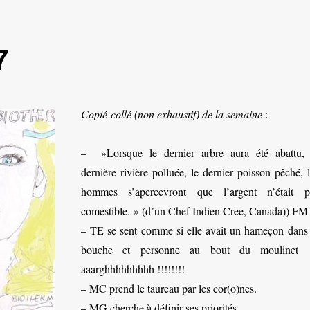
7
Copié-collé (non exhaustif) de la semaine
:
– ‎ »Lorsque le dernier arbre aura été abattu, 
dernière rivière polluée, le dernier poisson pêché, 
hommes s’apercevront que l’argent n’était p
comestible. » (d’un Chef Indien Cree, Canada)) FM
– TE se sent comme si elle avait un hameçon dans 
bouche et personne au bout du moulinet !
aaarghhhhhhhhh !!!!!!!!
– MC prend le taureau par les cor(o)nes.
– MG cherche à définir ses priorités