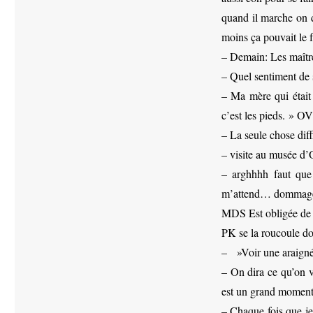
quand il marche on di
moins ça pouvait le f
– Demain: Les maîtr
– Quel sentiment de 
– Ma mère qui était
c’est les pieds. » O
– La seule chose dif
– visite au musée d
– arghhhh faut que 
m’attend… dommage, 
MDS Est obligée de la
PK se la roucoule d
– ‎ »Voir une araigné
– On dira ce qu’on 
est un grand moment
– Chaque fois que je