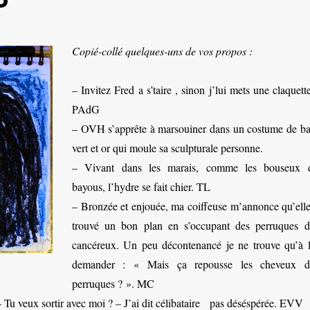
Copié-collé quelques-uns de vos propos :
– Invitez Fred a s’taire , sinon j’lui mets une claquett
PAdG
– OVH s’apprête à marsouiner dans un costume de ba
vert et or qui moule sa sculpturale personne.
– Vivant dans les marais, comme les bouseux 
bayous, l’hydre se fait chier. TL
– Bronzée et enjouée, ma coiffeuse m’annonce qu’elle
trouvé un bon plan en s’occupant des perruques d
cancéreux. Un peu décontenancé je ne trouve qu’à l
demander : « Mais ça repousse les cheveux d
perruques ? ». MC
 – Tu veux sortir avec moi ? – J’ai dit célibataire pas déséspérée. EVV