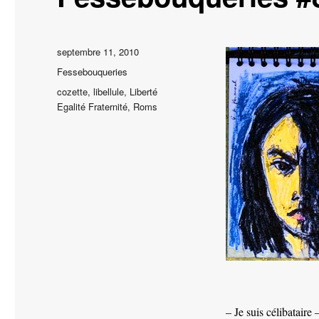
Publié
septembre 11, 2010
le
Catégories
Fessebouqueries
Étiquettes
cozette
,
libellule
,
Liberté
Egalité Fraternité
,
Roms
– Je suis célibataire