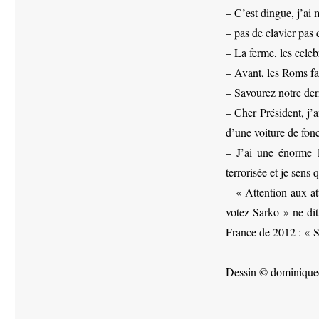
– C’est dingue, j’ai
– pas de clavier pas 
– La ferme, les celeb
– Avant, les Roms fa
– Savourez notre dern
– Cher Président, j’a
d’une voiture de fon
– J’ai une énorme l
terrorisée et je sen
– « Attention aux at
votez Sarko » ne dit-
France de 2012 : « S
Dessin © dominiquec