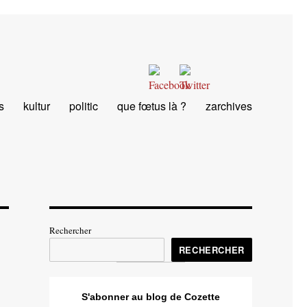
s
kultur
politic
que fœtus là ?
zarchives
Rechercher
RECHERCHER
S'abonner au blog de Cozette