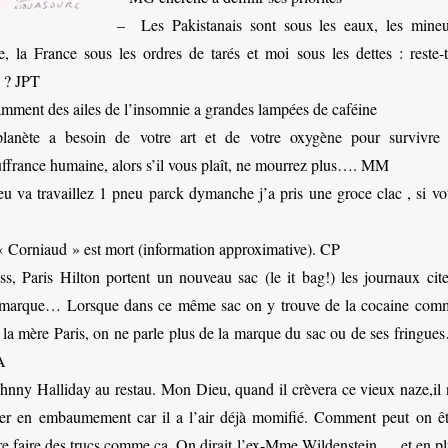
– Les Pakistanais sont sous les eaux, les mineu
re, la France sous les ordres de tarés et moi sous les dettes : reste-t
e ? JPT
mment des ailes de l’insomnie a grandes lampées de caféine
anète a besoin de votre art et de votre oxygène pour survivre 
uffrance humaine, alors s’il vous plaît, ne mourrez plus…. MM
u va travaillez 1 pneu parck dymanche j’a pris une groce clac , si vo
« Corniaud » est mort (information approximative). CP
, Paris Hilton portent un nouveau sac (le it bag!) les journaux cite
 marque… Lorsque dans ce même sac on y trouve de la cocaine com
 à la mère Paris, on ne parle plus de la marque du sac ou de ses fringu
A
ohnny Halliday au restau. Mon Dieu, quand il crèvera ce vieux naze,il 
er en embaumement car il a l’air déjà momifié. Comment peut on êt
ire faire des trucs comme ça. On dirait l’ex-Mme Wildenstein…. et en pl