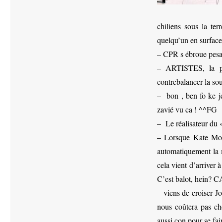
chiliens sous la ter
quelqu’un en surfac
– CPR s ébroue pesa
– ARTISTES, la pl
contrebalancer la so
– bon , ben fo ke je
zavié vu ca ! ^^FG
– Le réalisateur du 
– Lorsque Kate Moss
automatiquement la
cela vient d’arriver
C’est balot, hein? C
– viens de croiser J
nous coûtera pas ch
aussi con pour se fa