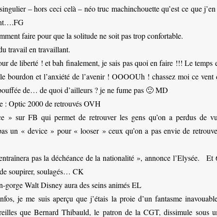
 singulier – hors ceci celà – néo truc machinchouette qu’est ce que j’en
eint….FG
ent faire pour que la solitude ne soit pas trop confortable.
u travail en travaillant.
ur de liberté ! et bah finalement, je sais pas quoi en faire !!! Le temps 
 le bourdon et l’anxiété de l’avenir ! OOOOUh ! chassez moi ce vent 
 bouffée de… de quoi d’ailleurs ? je ne fume pas 🙂 MD
e : Optic 2000 de retrouvés OVH
ce » sur FB qui permet de retrouver les gens qu’on a perdus de vu
 pas un « device » pour « looser » ceux qu’on a pas envie de retrouve
ntraînera pas la déchéance de la nationalité », annonce l’Elysée. Et 
s de soupirer, soulagés… CK
en-gorge Walt Disney aura des seins animés EL
nfos, je me suis aperçu que j’étais la proie d’un fantasme inavouable
 oreilles que Bernard Thibauld, le patron de la CGT, dissimule sous u