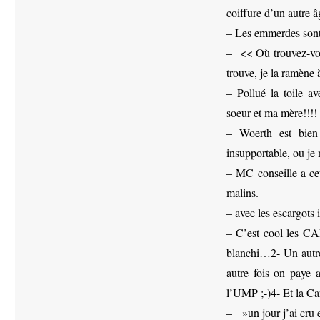
coiffure d’un autre
– Les emmerdes son
– << Où trouvez-vous
trouve, je la ramène
– Pollué la toile a
soeur et ma mère!!!! 
– Woerth est bien d
insupportable, ou je
– MC conseille a ceux
malins.
– avec les escargots 
– C’est cool les C
blanchi…2- Un autr
autre fois on pay
l’UMP ;-)4- Et la C
– ‎ »un jour j’ai cru