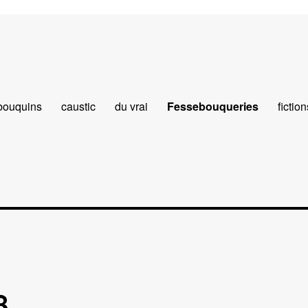
bouquins
caustic
du vrai
Fessebouqueries
fiction
8