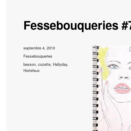
Fessebouqueries #
Publié
septembre 4, 2010
le
Catégories
Fessebouqueries
Étiquettes
besson
,
cozette
,
Hallyday
,
Hortefeux