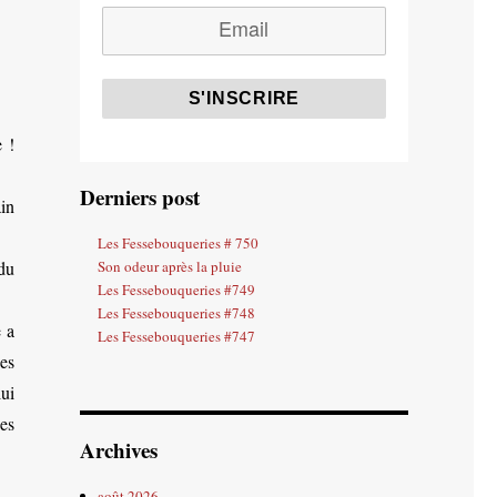
e !
Derniers post
in
Les Fessebouqueries # 750
du
Son odeur après la pluie
Les Fessebouqueries #749
Les Fessebouqueries #748
 a
Les Fessebouqueries #747
es
ui
es
Archives
août 2026