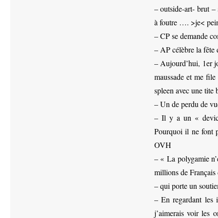
– outside-art- brut –
à foutre …. >je< p
– CP se demande comm
– AP célèbre la fête d
– Aujourd’hui, 1er jo
maussade et me file
spleen avec une tite
– Un de perdu de vu
– Il y a un « devi
Pourquoi il ne font
OVH
– « La polygamie n’e
millions de Françai
– qui porte un souti
– En regardant les i
j’aimerais voir les