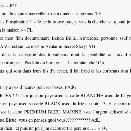
 âge… JPT
t un almalgame merveilleux de moments saugrenus. TE
 l’inspiration ? - Je ne la trouve pas, je vais la chercher et quand je
 à la maison.>> FL
vec mon film documentaire Benda Bilili…n’intéresse personne sauf 
Ah! c’est sur, ce n’est ni Avatar ni Secret Story! YG
ans la catégorie des travailleurs dont la pénibilité au travail e
 me trompe… Pas loin du burn out… La retraite, vite! CA
 qui sont dans leurs lits d’y rester, il fait froid et les corbeaux font 
il n’y a pas d’heures pour les baves. PAdG
ARTES!!!!1- Un jour on paye avec sa carte BLANCHE avec de l’arge
e on paye avec sa carte BLACK avec du fric au noir…3- Et encore u
e avec la carte PREMIUM BLEU MARINE avec l’argent defiscalisé 
arte Bleue, vous en pensez quoi vous???????????? AdL
 en dieu , et puis un jour j’ai découvert le père noel … » FG