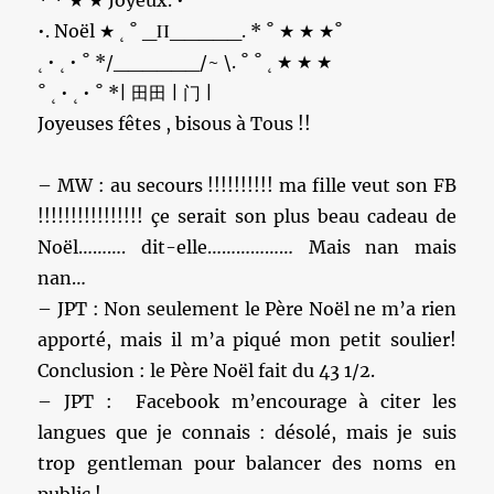
* * ★ ★ Joyeux. •
•. Noël ★ ˛ ˚ _Π_____. * ˚ ★ ★ ★ ˚
˛ • ˛ • ˚ */______/~ \. ˚ ˚ ˛ ★ ★ ★
˚ ˛ • ˛ • ˚ *| 田田 | 门 |
Joyeuses fêtes , bisous à Tous !!
– MW : au secours !!!!!!!!!! ma fille veut son FB
!!!!!!!!!!!!!!!! çe serait son plus beau cadeau de
Noël………. dit-elle……………… Mais nan mais
nan…
– JPT : Non seulement le Père Noël ne m’a rien
apporté, mais il m’a piqué mon petit soulier!
Conclusion : le Père Noël fait du 43 1/2.
– JPT : Facebook m’encourage à citer les
langues que je connais : désolé, mais je suis
trop gentleman pour balancer des noms en