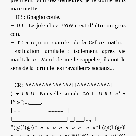
prennent pour des demeurés, je retourne sous
ma couette.
– DB : Gbagbo coule.
– DB : La joie chez BMW c est d’ être un gros
con.
– TE a reçu un courrier de la Caf ce matin:
»situation familiale : isolement apres vie
maritale » Merci de me le rappeler, ils ont le
sens de la formule les travailleurs sociaux…
‎- CR : ^^^^^^^^^^^^^^l |^^^^^^^^^^|
( ♥#### Nouvelle année 2011 #### »’♥
|” »”;..,___.
|……_______=====_|
l______________l _|__|…, ]|
“(@)’(@)” » » » » » » »' » »*l'(@)l'(@)l