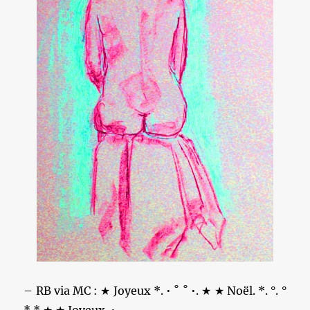
– RB via MC : ★ Joyeux *. • ˚ ˚ •. ★ ★ Noël. *. °. °