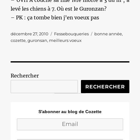
– OVH A couché sa fille îvre morte à 3 du m’, a
levé les chiens à 7. Où est le Guronzan?
– PK : ça tombe bien j’en voeux pas
Publié
Catégories
Étiquettes
décembre 27, 2010
Fessebouqueries
bonne année
,
le
cozette
,
guronsan
,
meilleurs voeux
Rechercher
RECHERCHER
S'abonner au blog de Cozette