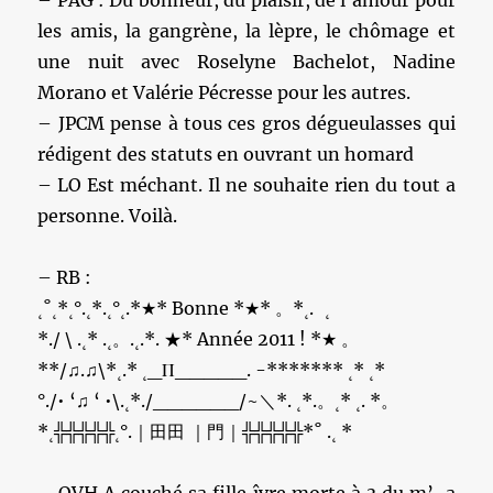
– PAG : Du bonheur, du plaisir, de l’amour pour
les amis, la gangrène, la lèpre, le chômage et
une nuit avec Roselyne Bachelot, Nadine
Morano et Valérie Pécresse pour les autres.
– JPCM pense à tous ces gros dégueulasses qui
rédigent des statuts en ouvrant un homard
– LO Est méchant. Il ne souhaite rien du tout a
personne. Voilà.
– RB :
˛˚˛*˛°.˛*.˛°˛.*★* Bonne *★* 。*˛. ˛
*./ \ .˛* .˛。.˛.*. ★* Année 2011 ! *★ 。
**/♫.♫\*˛.* ˛_Π_____. -******* ˛* ˛*
°./• ‘♫ ‘ •\.˛*./______/~＼*. ˛*.。˛* ˛. *。
*˛╬╬╬╬╬˛°.｜田田 ｜門｜╬╬╬╬╬*˚ .˛ *