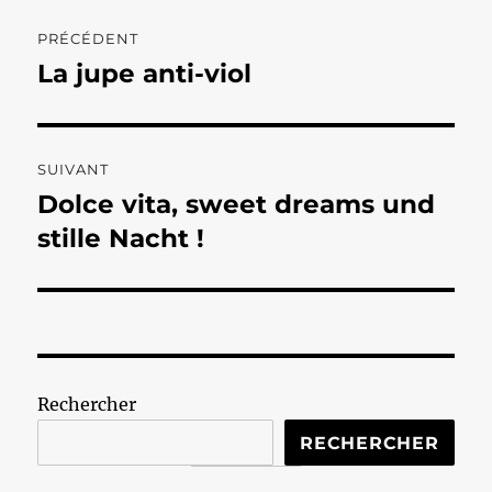
Navigation
PRÉCÉDENT
de
La jupe anti-viol
Publication
précédente :
l’article
SUIVANT
Dolce vita, sweet dreams und
Publication
suivante :
stille Nacht !
Rechercher
RECHERCHER