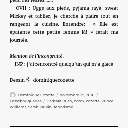
peau des fesses…….
– OVH : Uggs aux pieds, pyjama rayé, sweat
Mickey et tablier, je cherche à plaire tout en
rangeant la cuisine. Entendre: » Elle est
épatante cette petite femme là! » ferait ma
journée.
Mention de l’incongruité :
– JNP : j’ai rencontré quelqu’un qui m’a glacé
Dessin © dominiquecozette
Auteur
Publié
Catégories
Dominique Cozette
novembre 29, 2010
le
Étiquettes
Fessebouqueries
Barbara Bush
,
botox
,
cozette
,
Prince
Williams
,
Sarah Paulin
,
Terrorisme