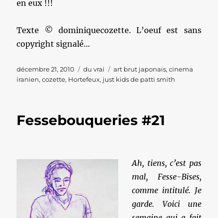
en eux !!!
Texte © dominiquecozette. L’oeuf est sans
copyright signalé…
Publié
Catégories
Étiquettes
décembre 21, 2010
du vrai
art brut japonais
,
cinema
le
iranien
,
cozette
,
Hortefeux
,
just kids de patti smith
Fessebouqueries #21
Ah, tiens, c’est pas
mal, Fesse-Bises,
comme intitulé. Je
garde. Voici une
semaine qui a fait