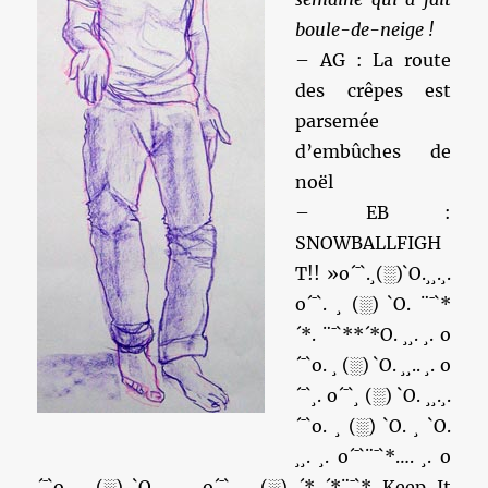
boule-de-neige !
– AG : La route
des crêpes est
parsemée
d’embûches de
noël
– EB :
SNOWBALLFIGH
T!! »o´¯`.¸(░)`O.¸¸.¸.
o´¯`. ¸ (░) `O. ¨¯`*
´*. ¨¯`**´*O. ¸¸. ¸. o
´¯`o. ¸ (░) `O. ¸¸.. ¸. o
´¯`¸. o´¯`¸ (░) `O. ¸¸.¸.
´¯`o. ¸ (░) `O. ¸ `O.
¸¸. ¸. o´¯`¨¯`*…. ¸. o
´¯`o. ¸ (░) `O.¸¸. ¸. o´¯`. ¸ (░) ´* ´*¨¯`* Keep It