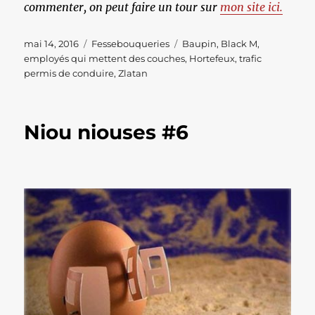
commenter, on peut faire un tour sur
mon site ici.
Publié
Catégories
Étiquettes
mai 14, 2016
Fessebouqueries
Baupin
,
Black M
,
le
employés qui mettent des couches
,
Hortefeux
,
trafic
permis de conduire
,
Zlatan
Niou niouses #6