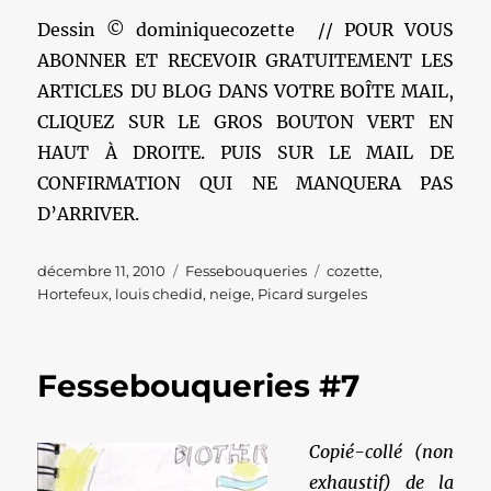
Dessin © dominiquecozette // POUR VOUS
ABONNER ET RECEVOIR GRATUITEMENT LES
ARTICLES DU BLOG DANS VOTRE BOÎTE MAIL,
CLIQUEZ SUR LE GROS BOUTON VERT EN
HAUT À DROITE. PUIS SUR LE MAIL DE
CONFIRMATION QUI NE MANQUERA PAS
D’ARRIVER.
Publié
Catégories
Étiquettes
décembre 11, 2010
Fessebouqueries
cozette
,
le
Hortefeux
,
louis chedid
,
neige
,
Picard surgeles
Fessebouqueries #7
Copié-collé (non
exhaustif) de la