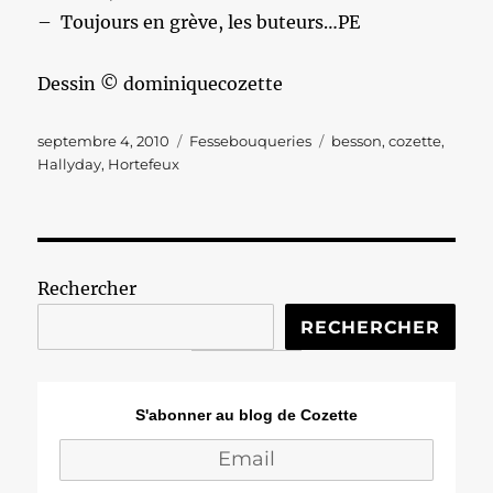
– Toujours en grève, les buteurs…PE
Dessin © dominiquecozette
Publié
Catégories
Étiquettes
septembre 4, 2010
Fessebouqueries
besson
,
cozette
,
le
Hallyday
,
Hortefeux
Rechercher
RECHERCHER
S'abonner au blog de Cozette