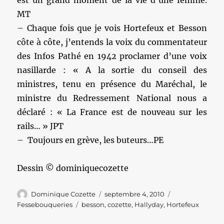
est un grand moment de la vie d’une femme.
MT
– Chaque fois que je vois Hortefeux et Besson
côte à côte, j’entends la voix du commentateur
des Infos Pathé en 1942 proclamer d’une voix
nasillarde : « A la sortie du conseil des
ministres, tenu en présence du Maréchal, le
ministre du Redressement National nous a
déclaré : « La France est de nouveau sur les
rails… » JPT
– Toujours en grève, les buteurs…PE
Dessin © dominiquecozette
Auteur
Publié
Catégories
Dominique Cozette
septembre 4, 2010
le
Étiquettes
Fessebouqueries
besson
,
cozette
,
Hallyday
,
Hortefeux