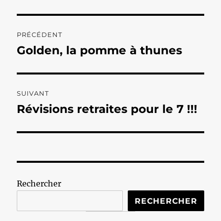
Navigation
PRÉCÉDENT
de
Golden, la pomme à thunes
Publication
précédente :
l’article
SUIVANT
Révisions retraites pour le 7 !!!
Publication
suivante :
Rechercher
RECHERCHER