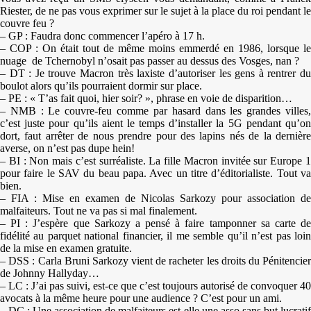
Riester, de ne pas vous exprimer sur le sujet à la place du roi pendant le
couvre feu ?
– GP : Faudra donc commencer l’apéro à 17 h.
– COP : On était tout de même moins emmerdé en 1986, lorsque le
nuage de Tchernobyl n’osait pas passer au dessus des Vosges, nan ?
– DT : Je trouve Macron très laxiste d’autoriser les gens à rentrer du
boulot alors qu’ils pourraient dormir sur place.
– PE : « T’as fait quoi, hier soir? », phrase en voie de disparition…
– NMB : Le couvre-feu comme par hasard dans les grandes villes,
c’est juste pour qu’ils aient le temps d’installer la 5G pendant qu’on
dort, faut arrêter de nous prendre pour des lapins nés de la dernière
averse, on n’est pas dupe hein!
– BI : Non mais c’est surréaliste. La fille Macron invitée sur Europe 1
pour faire le SAV du beau papa. Avec un titre d’éditorialiste. Tout va
bien.
– FIA : Mise en examen de Nicolas Sarkozy pour association de
malfaiteurs. Tout ne va pas si mal finalement.
– PI : J’espère que Sarkozy a pensé à faire tamponner sa carte de
fidélité au parquet national financier, il me semble qu’il n’est pas loin
de la mise en examen gratuite.
– DSS : Carla Bruni Sarkozy vient de racheter les droits du Pénitencier
de Johnny Hallyday…
– LC : J’ai pas suivi, est-ce que c’est toujours autorisé de convoquer 40
avocats à la même heure pour une audience ? C’est pour un ami.
– DC : Une association de malfaiteurs est-elle une asso sans but lucratif