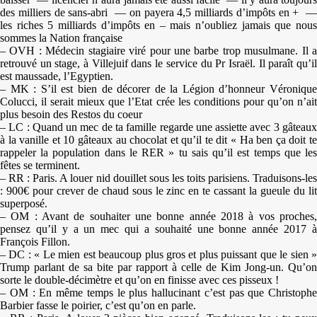
des milliers de sans-abri — on payera 4,5 milliards d’impôts en + —
les riches 5 milliards d’impôts en – mais n’oubliez jamais que nous
sommes la Nation française
– OVH : Médecin stagiaire viré pour une barbe trop musulmane. Il a
retrouvé un stage, à Villejuif dans le service du Pr Israël. Il paraît qu’il
est maussade, l’Egyptien.
– MK : S’il est bien de décorer de la Légion d’honneur Véronique
Colucci, il serait mieux que l’Etat crée les conditions pour qu’on n’ait
plus besoin des Restos du coeur
– LC : Quand un mec de ta famille regarde une assiette avec 3 gâteaux
à la vanille et 10 gâteaux au chocolat et qu’il te dit « Ha ben ça doit te
rappeler la population dans le RER » tu sais qu’il est temps que les
fêtes se terminent.
– RR : Paris. A louer nid douillet sous les toits parisiens. Traduisons-les
: 900€ pour crever de chaud sous le zinc en te cassant la gueule du lit
superposé.
– OM : Avant de souhaiter une bonne année 2018 à vos proches,
pensez qu’il y a un mec qui a souhaité une bonne année 2017 à
François Fillon.
– DC : « Le mien est beaucoup plus gros et plus puissant que le sien »
Trump parlant de sa bite par rapport à celle de Kim Jong-un. Qu’on
sorte le double-décimètre et qu’on en finisse avec ces pisseux !
– OM : En même temps le plus hallucinant c’est pas que Christophe
Barbier fasse le poirier, c’est qu’on en parle.