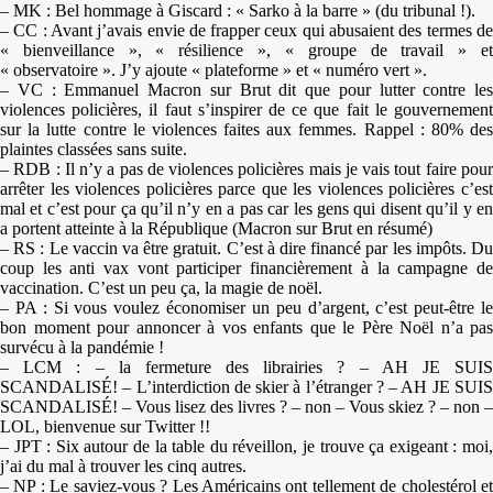
– MK : Bel hommage à Giscard : « Sarko à la barre » (du tribunal !).
– CC : Avant j’avais envie de frapper ceux qui abusaient des termes de
« bienveillance », « résilience », « groupe de travail » et
« observatoire ». J’y ajoute « plateforme » et « numéro vert ».
– VC : Emmanuel Macron sur Brut dit que pour lutter contre les
violences policières, il faut s’inspirer de ce que fait le gouvernement
sur la lutte contre le violences faites aux femmes. Rappel : 80% des
plaintes classées sans suite.
– RDB : Il n’y a pas de violences policières mais je vais tout faire pour
arrêter les violences policières parce que les violences policières c’est
mal et c’est pour ça qu’il n’y en a pas car les gens qui disent qu’il y en
a portent atteinte à la République (Macron sur Brut en résumé)
– RS : Le vaccin va être gratuit. C’est à dire financé par les impôts. Du
coup les anti vax vont participer financièrement à la campagne de
vaccination. C’est un peu ça, la magie de noël.
– PA : Si vous voulez économiser un peu d’argent, c’est peut-être le
bon moment pour annoncer à vos enfants que le Père Noël n’a pas
survécu à la pandémie !
– LCM : – la fermeture des librairies ? – AH JE SUIS
SCANDALISÉ! – L’interdiction de skier à l’étranger ? – AH JE SUIS
SCANDALISÉ! – Vous lisez des livres ? – non – Vous skiez ? – non –
LOL, bienvenue sur Twitter !!
– JPT : Six autour de la table du réveillon, je trouve ça exigeant : moi,
j’ai du mal à trouver les cinq autres.
– NP : Le saviez-vous ? Les Américains ont tellement de cholestérol et