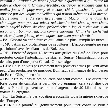
chtemm ou draguer les monos pour avoir quelqu’un à qui rouler un
patin le choir de la Chaint-Sylvechtre, ou devoir se rabattre chur les
molles joues de papy-mamy et encore, chi la poliche n’a pas été
appelée par des voijins malveillants qui n’iront même pas à la mèche.
Heureujement, je dis bien heureujement, Macron monte dans les
chondages pour pouvoir mieux redechendre tout chouch, non chans
avoir chijelé l’éloge de chon prédechécheur, lequel a chu dire « au
revoir » au bon moment, pas comme chertains. Chur che, exchellent
week-end, dear friendj, et machquez-vous bien pour chortir !
– PA : Giscard va enfin faire ce qu’il aimait le plus : remplir les urnes
– JMC : Avis aux profanateurs de sépultures : L’accordéoniste ne sera
pas inhumé avec les diamants de Bokassa.
– RP : Enchaîné depuis 18 heures aux grilles du Café de Flore pour
protester contre l’interdiction de skier en Suisse. Manifestation prévue
demain, port d’une parka Canada Goose exigé.
– CEMT : Je ne vois pas comment trois policiers armés peuvent avoir
peur d’un producteur de musique. Bon, sauf s’il menace de leur passer
du Pascal Obispo bien sûr.
– DSF : En tout cas si ces policiers ont senti comme ils le disent une
forte odeur de cannabis à partir de 0,5 gramme, cela veut dire que
depuis Paris ils peuvent sentir un chargement de 40 kilos dans une
voiture à Perpignan.
– FL : La Suisse n’a pas vocation à accueillir toute la misère skiiesque
de l’Europe.
– BLR : La priorité du gouvernement pour lutter contre le virus :