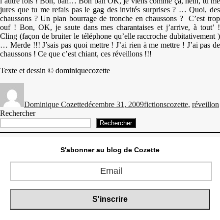
l’autre fois ! Bon, bah… Bon bah OK, je viens comme ça, hein, tu me
jures que tu me refais pas le gag des invités surprises ? … Quoi, des
chaussons ? Un plan bourrage de tronche en chaussons ? C’est trop
ouf ! Bon, OK, je saute dans mes charantaises et j’arrive, à tout’ !
Cling (façon de bruiter le téléphone qu’elle raccroche dubitativement )
… Merde !!! J’sais pas quoi mettre ! J’ai rien à me mettre ! J’ai pas de
chaussons ! Ce que c’est chiant, ces réveillons !!!
Texte et dessin © dominiquecozette
Auteur
Publié
Catégories
Étiquettes
le
Dominique Cozette
décembre 31, 2009
fictions
cozette
,
réveillon
Rechercher
Rechercher
S'abonner au blog de Cozette