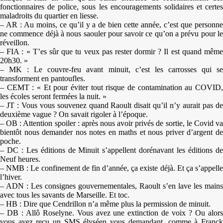
fonctionnaires de police, sous les encouragements solidaires et certes
maladroits du quartier en liesse.
– AR : Au moins, ce qu’il y a de bien cette année, c’est que personne
ne commence déjà à nous saouler pour savoir ce qu’on a prévu pour le
réveillon.
– FIA : « T’es sûr que tu veux pas rester dormir ? Il est quand même
20h30. »
– MK : Le couvre-feu avant minuit, c’est les carrosses qui se
transforment en pantoufles.
– CEMT : « Et pour éviter tout risque de contamination au COVID,
les écoles seront fermées la nuit. »
– JT : Vous vous souvenez quand Raoult disait qu’il n’y aurait pas de
deuxième vague ? On savait rigoler à l’époque.
– OB : Attention spoiler : après nous avoir privés de sortie, le Covid va
bientôt nous demander nos notes en maths et nous priver d’argent de
poche.
– DC : Les éditions de Minuit s’appellent dorénavant les éditions de
Neuf heures.
– NMB : Le confinement de fin d’année, ça existe déjà. Et ça s’appelle
l’hiver.
– ADN : Les consignes gouvernementales, Raoult s’en lave les mains
avec tous les savants de Marseille. Et toc.
– HB : Dire que Cendrillon n’a même plus la permission de minuit.
– DB : Allô Roselyne. Vous avez une extinction de voix ? Ou alors
vous avez reçu un SMS élyséen vous demandant, comme à Franck