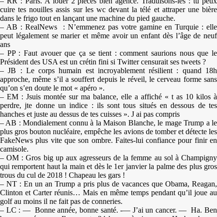
– RR : Paris. A louer 2 pièces bien agencé. Traduisons-les : tu peux
cuire tes nouilles assis sur les wc devant la télé et attraper une bière
dans le frigo tout en lançant une machine du pied gauche.
– AB : RealNews : N’emmenez pas votre gamine en Turquie : elle
peut légalement se marier et même avoir un enfant dès l’âge de neuf
ans
– PP : Faut avouer que ça se tient : comment saurions nous que le
Président des USA est un crétin fini si Twitter censurait ses tweets ?
– JB : Le corps humain est incroyablement résilient : quand 18h
approche, même s’il a souffert depuis le réveil, le cerveau forme sans
qu’on s’en doute le mot « apéro ».
– EM : Jsuis montée sur ma balance, elle a affiché « t as 10 kilos à
perdre, jte donne un indice : ils sont tous situés en dessous de tes
hanches et juste au dessus de tes cuisses ». J ai pas compris
– AB : Mondialement connu à la Maison Blanche, le mage Trump a le
plus gros bouton nucléaire, empêche les avions de tomber et détecte les
FakeNews plus vite que son ombre. Faites-lui confiance pour finir en
camisole.
– OM : Gros big up aux agresseurs de la femme au sol à Champigny
qui remportent haut la main et dès le 1er janvier la palme des plus gros
trous du cul de 2018 ! Chapeau les gars !
– NT : En un an Trump a pris plus de vacances que Obama, Reagan,
Clinton et Carter réunis… Mais en même temps pendant qu’il joue au
golf au moins il ne fait pas de conneries.
– LC : — Bonne année, bonne santé. -— J’ai un cancer. — Ha. Ben