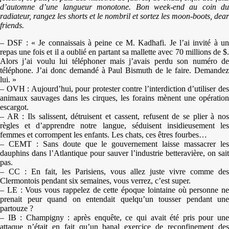
d’automne d’une langueur monotone. Bon week-end au coin du
radiateur, rangez les shorts et le nombril et sortez les moon-boots, dear
friends.
– DSF : « Je connaissais à peine ce M. Kadhafi. Je l’ai invité à un
repas une fois et il a oublié en partant sa mallette avec 70 millions de $.
Alors j’ai voulu lui téléphoner mais j’avais perdu son numéro de
téléphone. J’ai donc demandé à Paul Bismuth de le faire. Demandez
lui. »
– OVH : Aujourd’hui, pour protester contre l’interdiction d’utiliser des
animaux sauvages dans les cirques, les forains mènent une opération
escargot.
– AR : Ils salissent, détruisent et cassent, refusent de se plier à nos
règles et d’apprendre notre langue, séduisent insidieusement les
femmes et corrompent les enfants. Les chats, ces êtres fourbes…
– CEMT : Sans doute que le gouvernement laisse massacrer les
dauphins dans l’Atlantique pour sauver l’industrie betteravière, on sait
pas.
– CC : En fait, les Parisiens, vous allez juste vivre comme des
Clermontois pendant six semaines, vous verrez, c’est super.
– LE : Vous vous rappelez de cette époque lointaine où personne ne
prenait peur quand on entendait quelqu’un tousser pendant une
partouze ?
– IB : Champigny : après enquête, ce qui avait été pris pour une
attaque n’était en fait qu’un banal exercice de reconfinement des