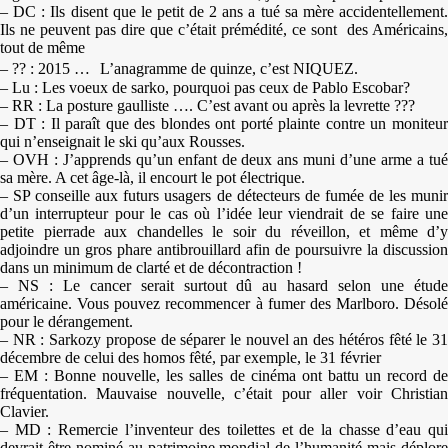
– DC : Ils disent que le petit de 2 ans a tué sa mère accidentellement.
Ils ne peuvent pas dire que c’était prémédité, ce sont des Américains,
tout de même
– ?? : 2015 … L’anagramme de quinze, c’est NIQUEZ.
– Lu : Les voeux de sarko, pourquoi pas ceux de Pablo Escobar?
– RR : La posture gaulliste …. C’est avant ou après la levrette ???
– DT : Il paraît que des blondes ont porté plainte contre un moniteur
qui n’enseignait le ski qu’aux Rousses.
– OVH : J’apprends qu’un enfant de deux ans muni d’une arme a tué
sa mère. A cet âge-là, il encourt le pot électrique.
– SP conseille aux futurs usagers de détecteurs de fumée de les munir
d’un interrupteur pour le cas où l’idée leur viendrait de se faire une
petite pierrade aux chandelles le soir du réveillon, et même d’y
adjoindre un gros phare antibrouillard afin de poursuivre la discussion
dans un minimum de clarté et de décontraction !
– NS : Le cancer serait surtout dû au hasard selon une étude
américaine. Vous pouvez recommencer à fumer des Marlboro. Désolé
pour le dérangement.
– NR : Sarkozy propose de séparer le nouvel an des hétéros fêté le 31
décembre de celui des homos fêté, par exemple, le 31 février
– EM : Bonne nouvelle, les salles de cinéma ont battu un record de
fréquentation. Mauvaise nouvelle, c’était pour aller voir Christian
Clavier.
– MD : Remercie l’inventeur des toilettes et de la chasse d’eau qui
devrait être nominé au patrimoine mondial de l’humanité mais déplore