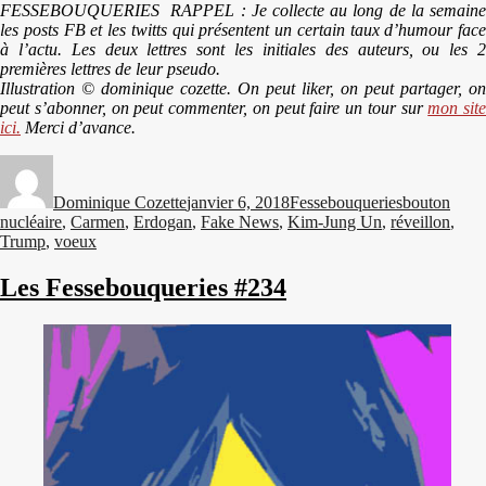
FESSEBOUQUERIES RAPPEL : Je collecte au long de la semaine
les posts FB et les twitts qui présentent un certain taux d’humour face
à l’actu. Les deux lettres sont les initiales des auteurs, ou les 2
premières lettres de leur pseudo.
Illustration © dominique cozette. On peut liker, on peut partager, on
peut s’abonner, on peut commenter, on peut faire un tour sur
mon site
ici.
Merci d’avance.
Auteur
Publié
Catégories
Étiquettes
le
Dominique Cozette
janvier 6, 2018
Fessebouqueries
bouton
nucléaire
,
Carmen
,
Erdogan
,
Fake News
,
Kim-Jung Un
,
réveillon
,
Trump
,
voeux
Les Fessebouqueries #234