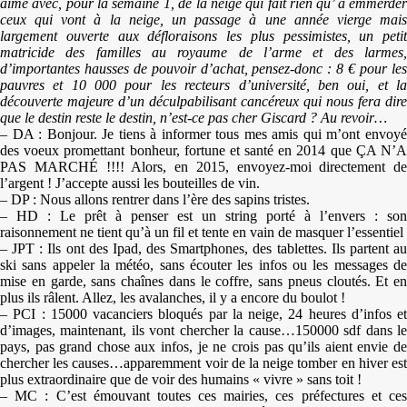
aime avec, pour la semaine 1, de la neige qui fait rien qu’ à emmerder
ceux qui vont à la neige, un passage à une année vierge mais
largement ouverte aux défloraisons les plus pessimistes, un petit
matricide des familles au royaume de l’arme et des larmes,
d’importantes hausses de pouvoir d’achat, pensez-donc : 8 € pour les
pauvres et 10 000 pour les recteurs d’université, ben oui, et la
découverte majeure d’un déculpabilisant cancéreux qui nous fera dire
que le destin reste le destin, n’est-ce pas cher Giscard ? Au revoir…
– DA : Bonjour. Je tiens à informer tous mes amis qui m’ont envoyé
des voeux promettant bonheur, fortune et santé en 2014 que ÇA N’A
PAS MARCHÉ !!!! Alors, en 2015, envoyez-moi directement de
l’argent ! J’accepte aussi les bouteilles de vin.
– DP : Nous allons rentrer dans l’ère des sapins tristes.
– HD : Le prêt à penser est un string porté à l’envers : son
raisonnement ne tient qu’à un fil et tente en vain de masquer l’essentiel
– JPT : Ils ont des Ipad, des Smartphones, des tablettes. Ils partent au
ski sans appeler la météo, sans écouter les infos ou les messages de
mise en garde, sans chaînes dans le coffre, sans pneus cloutés. Et en
plus ils râlent. Allez, les avalanches, il y a encore du boulot !
– PCI : 15000 vacanciers bloqués par la neige, 24 heures d’infos et
d’images, maintenant, ils vont chercher la cause…150000 sdf dans le
pays, pas grand chose aux infos, je ne crois pas qu’ils aient envie de
chercher les causes…apparemment voir de la neige tomber en hiver est
plus extraordinaire que de voir des humains « vivre » sans toit !
– MC : C’est émouvant toutes ces mairies, ces préfectures et ces