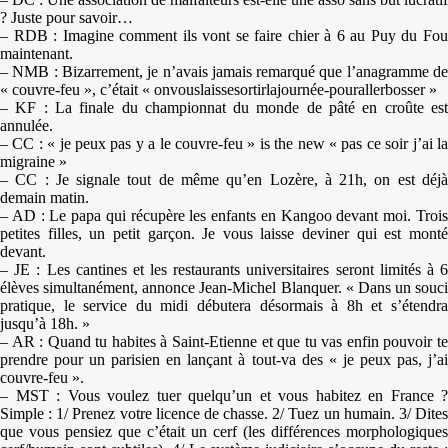
? Juste pour savoir…
– RDB : Imagine comment ils vont se faire chier à 6 au Puy du Fou
maintenant.
– NMB : Bizarrement, je n’avais jamais remarqué que l’anagramme de
« couvre-feu », c’était « onvouslaissesortirlajournée-pourallerbosser »
– KF : La finale du championnat du monde de pâté en croûte est
annulée.
– CC : « je peux pas y a le couvre-feu » is the new « pas ce soir j’ai la
migraine »
– CC : Je signale tout de même qu’en Lozère, à 21h, on est déjà
demain matin.
– AD : Le papa qui récupère les enfants en Kangoo devant moi. Trois
petites filles, un petit garçon. Je vous laisse deviner qui est monté
devant.
– JE : Les cantines et les restaurants universitaires seront limités à 6
élèves simultanément, annonce Jean-Michel Blanquer. « Dans un souci
pratique, le service du midi débutera désormais à 8h et s’étendra
jusqu’à 18h. »
– AR : Quand tu habites à Saint-Etienne et que tu vas enfin pouvoir te
prendre pour un parisien en lançant à tout-va des « je peux pas, j’ai
couvre-feu ».
– MST : Vous voulez tuer quelqu’un et vous habitez en France ?
Simple : 1/ Prenez votre licence de chasse. 2/ Tuez un humain. 3/ Dites
que vous pensiez que c’était un cerf (les différences morphologiques