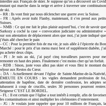
interdire aux Français de skier. Je suppose qu’on a découvert un Covid
mutant qui marche dans la neige et arrive à traverser une combinaison
de ski.
– RR : Ils vont finir par nous déclencher une guerre avec la Suisse.
– FR : Après avoir trahi Flanby, maintenant, il s’en prend aux petits
Suisses.
– NMB : Ce qui me fait le plus plaisir aujourd’hui, c’est de savoir que
Sarkozy a coché la case « convocation judiciaire ou administrative »
sur son attestation de déplacement alors que moi, j’ai juste indiqué que
j’étais allé chercher le pain
– CC : Pour la première fois de ma vie, je suis allée à l’épicerie du Bon
Marché : pour le prix d’un menu maxi best of supplément diabète, j’ai
pu acheter deux chips.
– PI : Je suis au ski, j’ai payé cinq travailleurs pauvres pour me
remonter en haut des pistes. Finalement c’est moins cher qu’un forfait.
– RDB : Sinon, juste vous allez pas skier et vous filez le montant du
séjour aux Restos du Cœur.
– DA : Actuellement devant l’église de Sainte-Marine-de-la-Nativité,
ÉMEUTE EN COURS : les vigiles demandent profession de foi,
attestation de baptême, date de dernière confession, les adeptes se
tabassent à coup de crucifix, seules 30 personnes pourront rentrer.
Seigneur C’EST LE BORDEL.
– FL : Il est certain que l’église a tout intérêt à remplir, afin de favoriser
les contaminations et ainsi multiplier les cérémonies d’enterrement.
– JG : Je voulais juste rappeler que pour 10 millions de Français, la