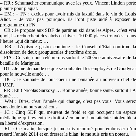
– RR : Schumacher communique avec les yeux. Vincent Lindon porte
plainte pour plagiat.
– EM : « FN : exclus pour avoir mis du laxatif dans le vin de Louis
Aliot. » Je vois pas pourquoi, ils l’ont juste aidé à exposer le
programme du FN.
– CR : Je propose aux SDF de partir au ski dans les Alpes…c’est vrai
quoi, ils recherchent des abris en hiver ..10.000 places trouvées ..dans
l’heure ..qui dit mieux …
– RR : L’épisode gastro continue : le Conseil d’Etat confirme la
dissolution de deux groupuscules d’extrême droite.
– FIA : Ce soir, nous célébrerons surtout le 500ème anniversaire de la
bataille de Marignan.
– DT : Je me demande ce que se souhaitent les employés de Goodyear
pour la nouvelle année …
– DC : Je souhaite de tout coeur une bananée au nouveau chef de
l’UMP.
– RR : Eh ! Nicolas Sarkozy … Bonne année, bonne santé, surtout LA
Santé ….
– WM : Dites, c’est l’année qui change, c’est pas vous. Vous serez
sans doute toujours aussi cons.
– JC : Cinq SDF qui meurent de froid et qui occupent un espace
médiatique qui revient de droit à Zemmour. Une atteinte intolérable à
sa liberté d’expression.
– RP : Ce matin, lorsque je me suis retourné pour embrasser d’un
regard l’année 2014 et en dresser le bilan, je me suis pris un poteau.