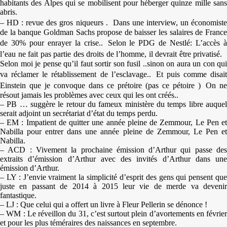
habitants des Alpes qui se mobilisent pour héberger quinze mille sans
abris.
– HD : revue des gros niqueurs . Dans une interview, un économiste
de la banque Goldman Sachs propose de baisser les salaires de France
de 30% pour enrayer la crise.. Selon le PDG de Nestlé: L’accès à
l’eau ne fait pas partie des droits de l’homme, il devrait être privatisé.
Selon moi je pense qu’il faut sortir son fusil ..sinon on aura un con qui
va réclamer le rétablissement de l’esclavage.. Et puis comme disait
Einstein que je convoque dans ce prétoire (pas ce pétoire ) On ne
résout jamais les problèmes avec ceux qui les ont créés..
– PB … suggère le retour du fameux ministère du temps libre auquel
serait adjoint un secrétariat d’état du temps perdu.
– EM : Impatient de quitter une année pleine de Zemmour, Le Pen et
Nabilla pour entrer dans une année pleine de Zemmour, Le Pen et
Nabilla.
– ACD : Vivement la prochaine émission d’Arthur qui passe des
extraits d’émission d’Arthur avec des invités d’Arthur dans une
émission d’Arthur.
– LY : J’envie vraiment la simplicité d’esprit des gens qui pensent que
juste en passant de 2014 à 2015 leur vie de merde va devenir
fantastique.
– LJ : Que celui qui a offert un livre à Fleur Pellerin se dénonce !
– WM : Le réveillon du 31, c’est surtout plein d’avortements en février
et pour les plus téméraires des naissances en septembre.