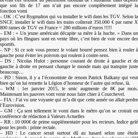
que son fils de 17 ans n’ait pas encore complètement intégré la
fonction vomi
– OK : C’est Bygmalion qui va installer le wifi dans les TGV. Selon la
SNCF, installer le wifi dans les trains coûterait 350.000 € par rame X
800 rames de TGV en France = 280 millions d’euros !!!!!
– EM : « Un jeune américain décapite sa mère à la hache. » Dans un
pays où les flingues sont en vente libre, c’est bien de voir encore des
sportifs.
– NP : Si ce soir vous prenez le volant bourré pensez bien à rouler à
gauche pour éviter les poivrots qui roulent à contre-sens.
– DS : Nicolas Hulot : personne courant de droite à gauche et de
gauche à droite en pensant changer le monde mais qui transpire juste
beaucoup…
– PD : Sinon, il y a l’économiste de renom Patrick Balkany qui veut
bien qu’on lui remette la Légion d’honneur de l’autre qui refuse, là.
– WM : 1er janvier 2015, le smic augmente de 8€ par mois.
Maintenant les pauvres vont venir nous faire chier à Courchevel.
– FIA : J’ai vu une voyante qui m’a dit que cette année on allait perdre
l’Eurovision.
– GM : Ça sent tellement le vomi dans le métro qu’on se croirait en
conférence de rédaction à Valeurs Actuelles
– RR : 10 000€ de prime supplémentaire pour les recteurs. Indice gelé
pour les profs : prime rectale.
– HD : Le cancer serait surtout dû au hasard selon une étude