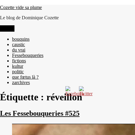
Aller
Cozette vide sa plume
au
Le blog de Dominique Cozette
contenu
Menu
bouquins
caustic
du vrai
Fessebouqueries
fictions
kultur
politic
que fœtus là ?
zarchives
Étiquette :
réveillon
Les Fessebouqueries #525