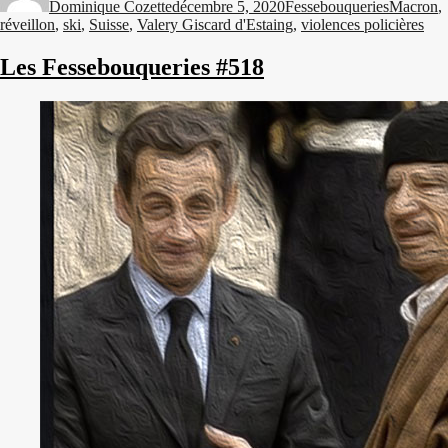
Dominique Cozette
décembre 5, 2020
Fessebouqueries
Macron
,
réveillon
,
ski
,
Suisse
,
Valery Giscard d'Estaing
,
violences policières
Les Fessebouqueries #518