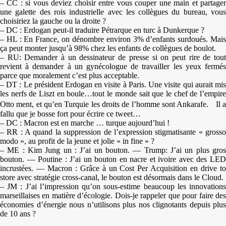
– CC : si vous deviez choisir entre vous couper une main et partager
une galette des rois industrielle avec les collègues du bureau, vous
choisiriez la gauche ou la droite ?
– DC : Erdogan peut-il traduire Pétrarque en turc à Dunkerque ?
– HL : En France, on dénombre environ 3% d’enfants surdoués. Mais
ça peut monter jusqu’à 98% chez les enfants de collègues de boulot.
– RU: Demander à un dessinateur de presse si on peut rire de tout
revient à demander à un gynécologue de travailler les yeux fermés
parce que moralement c’est plus acceptable.
– DT : Le président Erdogan en visite à Paris. Une visite qui aurait mis
les nerfs de Liszt en boule…tout le monde sait que le chef de l’empire
Otto ment, et qu’en Turquie les droits de l’homme sont Ankarafe. Il a
fallu que je bosse fort pour écrire ce tweet…
– DC : Macron est en marche … turque aujourd’hui !
– RR : A quand la suppression de l’expression stigmatisante « grosso
modo », au profit de la jeune et jolie « in fine » ?
– ME : Kim Jung un : J’ai un bouton. — Trump: J’ai un plus gros
bouton. — Poutine : J’ai un bouton en nacre et ivoire avec des LED
incrustées. — Macron : Grâce à un Cost Per Acquisition en drive to
store avec stratégie cross-canal, le bouton est désormais dans le Cloud.
– JM : J’ai l’impression qu’on sous-estime beaucoup les innovations
marseillaises en matière d’écologie. Dois-je rappeler que pour faire des
économies d’énergie nous n’utilisons plus nos clignotants depuis plus
de 10 ans ?