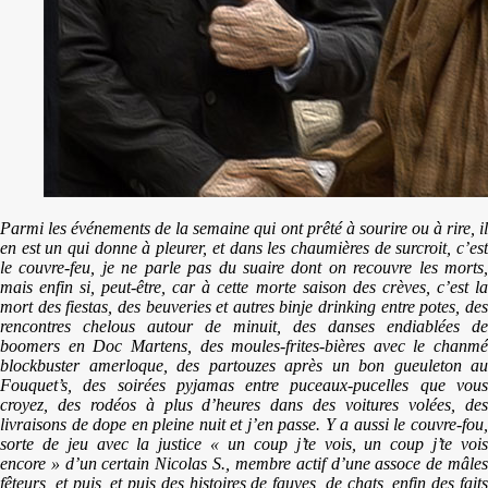
Parmi les événements de la semaine qui ont prêté à sourire ou à rire, il
en est un qui donne à pleurer, et dans les chaumières de surcroit, c’est
le couvre-feu, je ne parle pas du suaire dont on recouvre les morts,
mais enfin si, peut-être, car à cette morte saison des crèves, c’est la
mort des fiestas, des beuveries et autres binje drinking entre potes, des
rencontres chelous autour de minuit, des danses endiablées de
boomers en Doc Martens, des moules-frites-bières avec le chanmé
blockbuster amerloque, des partouzes après un bon gueuleton au
Fouquet’s, des soirées pyjamas entre puceaux-pucelles que vous
croyez, des rodéos à plus d’heures dans des voitures volées, des
livraisons de dope en pleine nuit et j’en passe. Y a aussi le couvre-fou,
sorte de jeu avec la justice « un coup j’te vois, un coup j’te vois
encore » d’un certain Nicolas S., membre actif d’une assoce de mâles
fêteurs, et puis, et puis des histoires de fauves, de chats, enfin des faits