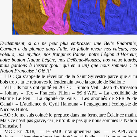
Evidemment, si on ne peut plus embrasser une Belle Endormie,
Carmen a du plombe dans l’aile. Va falloir revoir nos valeurs, nos
voleurs, nos mythos, nos frangines Panne, notre Légion d’Horreur,
notre bouton Nuque Légère, nos Défèque-Niouzes, nos vœux lourds,
mais gardons à l’esprit (pour qui en a un) que nous sommes : la
Nation Française ! Olé !!!
– LD : Ça s’appelle le réveillon de la Saint Sylvestre parce que si tu
bois trop , tu te retrouves le lendemain avec la gueule de Stallone
– VJL : Ils nous ont quitté en 2017 : – Simon Veil – Jean d’Ormesson
– Johnny – Tex – François Fillon – 5€ d’APL – La crédibilité de
Marine Le Pen – La dignité de Valls – Les abonnés de SFR & de
Canal+ – L’audience de Cyril Hanouna – l’engagement écologiste de
Nicolas Hulot.
– AO : Je me suis coincé le prépuce dans ma fermeture Éclair ce matin.
Mais ce n’est pas grave, car je n’oublie pas que nous sommes la Nation
Française !
– MC : En 2018, — le SMIC n’augmentera pas — les APL vont
baisser — licencier n’aura jamais été aussi facile — il y aura toujours