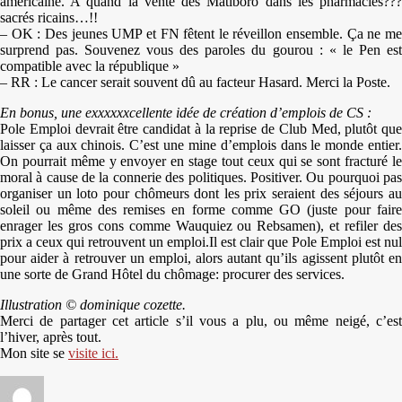
américaine. A quand la vente des Matlboro dans les pharmacies???
sacrés ricains…!!
– OK : Des jeunes UMP et FN fêtent le réveillon ensemble. Ça ne me
surprend pas. Souvenez vous des paroles du gourou : « le Pen est
compatible avec la république »
– RR : Le cancer serait souvent dû au facteur Hasard. Merci la Poste.
En bonus, une exxxxxxcellente idée de création d’emplois de CS :
Pole Emploi devrait être candidat à la reprise de Club Med, plutôt que
laisser ça aux chinois. C’est une mine d’emplois dans le monde entier.
On pourrait même y envoyer en stage tout ceux qui se sont fracturé le
moral à cause de la connerie des politiques. Positiver. Ou pourquoi pas
organiser un loto pour chômeurs dont les prix seraient des séjours au
soleil ou même des remises en forme comme GO (juste pour faire
enrager les gros cons comme Wauquiez ou Rebsamen), et refiler des
prix a ceux qui retrouvent un emploi.Il est clair que Pole Emploi est nul
pour aider à retrouver un emploi, alors autant qu’ils agissent plutôt en
une sorte de Grand Hôtel du chômage: procurer des services.
Illustration © dominique cozette.
Merci de partager cet article s’il vous a plu, ou même neigé, c’est
l’hiver, après tout.
Mon site se
visite ici.
Auteur
Publié
Catégories
Étiquettes
le