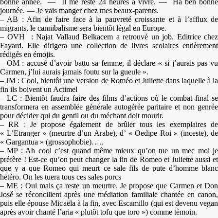
bonne année. — Il me reste 24 heures à vivre. — Ha ben bonne
journée. — Je vais manger chez mes beaux-parents.
– AB : Afin de faire face à la pauvreté croissante et à l’afflux de
migrants, le cannibalisme sera bientôt légal en Europe.
– OVH : Najat Vallaud Belkacem a retrouvé un job. Editrice chez
Fayard. Elle dirigera une collection de livres scolaires entièrement
rédigés en émojis.
– OM : accusé d’avoir battu sa femme, il déclare « si j’aurais pas vu
Carmen, j’lui aurais jamais foutu sur la gueule ».
– JM : Cool, bientôt une version de Roméo et Juliette dans laquelle à la
fin ils boivent un Actimel
– LC : Bientôt faudra faire des films d’actions où le combat final se
transformera en assemblée générale autogérée paritaire et non genrée
pour décider qui du gentil ou du méchant doit mourir.
– RR : Je propose également de brûler tous les exemplaires de
« L’Etranger » (meurtre d’un Arabe), d’ « Oedipe Roi » (inceste), de
« Gargantua » (grossophobie)…..
– MP : Ah cool c’est quand même mieux qu’on tue un mec moi je
préfère ! Est-ce qu’on peut changer la fin de Romeo et Juliette aussi et
que y a que Romeo qui meurt ce sale fils de pute d’homme blanc
hétéro. On les tuera tous ces sales porcs
– ME : Oui mais ça reste un meurtre. Je propose que Carmen et Don
José se réconcilient après une médiation familiale chantée en canon,
puis elle épouse Micaëla à la fin, avec Escamillo (qui est devenu vegan
après avoir chanté l’aria « plutôt tofu que toro ») comme témoin.