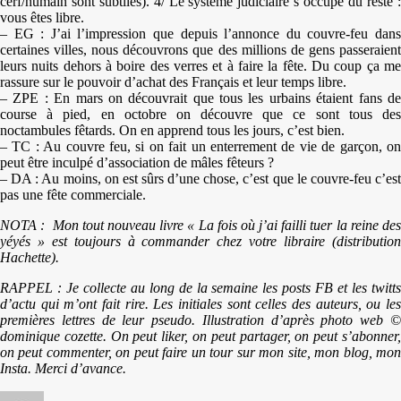
cerf/humain sont subtiles). 4/ Le système judiciaire s’occupe du reste :
vous êtes libre.
– EG : J’ai l’impression que depuis l’annonce du couvre-feu dans
certaines villes, nous découvrons que des millions de gens passeraient
leurs nuits dehors à boire des verres et à faire la fête. Du coup ça me
rassure sur le pouvoir d’achat des Français et leur temps libre.
– ZPE : En mars on découvrait que tous les urbains étaient fans de
course à pied, en octobre on découvre que ce sont tous des
noctambules fêtards. On en apprend tous les jours, c’est bien.
– TC : Au couvre feu, si on fait un enterrement de vie de garçon, on
peut être inculpé d’association de mâles fêteurs ?
– DA : Au moins, on est sûrs d’une chose, c’est que le couvre-feu c’est
pas une fête commerciale.
NOTA : Mon tout nouveau livre « La fois où j’ai failli tuer la reine des
yéyés » est toujours à commander chez votre libraire (distribution
Hachette).
RAPPEL : Je collecte au long de la semaine les posts FB et les twitts
d’actu qui m’ont fait rire. Les initiales sont celles des auteurs, ou les
premières lettres de leur pseudo. Illustration d’après photo web ©
dominique cozette. On peut liker, on peut partager, on peut s’abonner,
on peut commenter, on peut faire un tour sur mon site, mon blog, mon
Insta. Merci d’avance.
Auteur
Publié
Catégories
Étiquettes