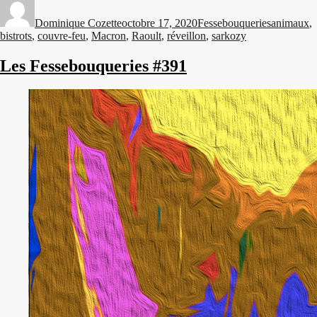
le
Dominique Cozette
octobre 17, 2020
Fessebouqueries
animaux
,
bistrots
,
couvre-feu
,
Macron
,
Raoult
,
réveillon
,
sarkozy
Les Fessebouqueries #391