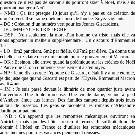
question ce n’est pas de savoir s’ils pourront skier à Noël, mais s’ils
pourront manger à Noël.
– NMB : Ça fait presque 10 jours qu’il n’y a pas eu de création de
numéro vert. Il se trame quelque chose de louche. Soyez vigilants.
– DC : Création d’un numéro vert pour les Jeunes Giscardiens.
– JB : IMMENCHE TRISTECHE
– DSF : Non seulement la mort d’un homme est triste, mais elle va
nous apporter un malheur supplémentaire : Un discours d’Emmanuel
1er.
– LO : 8m2 par client. 6m2 par fidèle. 0,97m2 par élève. Ça donne une
échelle assez claire de ce qui compte pour le gouvernement Macron.
– OK : Et sinon, elle arrive quand la polémique sur les crèches de Noël
? Parce que là, on commence sérieusement à s’ennuyer.
– NP : Je ne dis pas que l’époque de Giscard, c’était il y a une éternité,
je dis juste que quand Giscard est parti de l’Élysée, Emmanuel Macron
avait 4 ans.
– JM : Je suis passé devant la librairie de mon quartier juste avant
l’ouverture. Une foule immense. Une vieille dame, venue à pied
d’Ambert, émue aux larmes. Des familles campent depuis trois jours
autour de braseros. Les gens se racontent les romans d’Alexandre
Jardin pour patienter.
– ND : On apprend que les remontées mécaniques ouvriront en
Autriche, mais que les hôtels resteront fermés. Il suffirait donc de
dormir à l’hôtel en France et d’utiliser les remontées mécaniques
autrichiennes pour des vacances pleinement réussies.