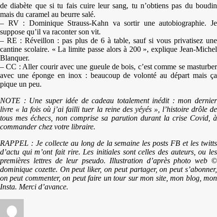
de diabète que si tu fais cuire leur sang, tu n’obtiens pas du boudin
mais du caramel au beurre salé.
– RV : Dominique Strauss-Kahn va sortir une autobiographie. Je
suppose qu’il va raconter son vit.
– RE : Réveillon : pas plus de 6 à table, sauf si vous privatisez une
cantine scolaire. « La limite passe alors à 200 », explique Jean-Michel
Blanquer.
– CC : Aller courir avec une gueule de bois, c’est comme se masturber
avec une éponge en inox : beaucoup de volonté au départ mais ça
pique un peu.
NOTE : Une super idée de cadeau totalement inédit : mon dernier
livre « la fois où j’ai failli tuer la reine des yéyés », l’histoire drôle de
tous mes échecs, non comprise sa parution durant la crise Covid, à
commander chez votre libraire.
RAPPEL : Je collecte au long de la semaine les posts FB et les twitts
d’actu qui m’ont fait rire. Les initiales sont celles des auteurs, ou les
premières lettres de leur pseudo. Illustration d’après photo web ©
dominique cozette. On peut liker, on peut partager, on peut s’abonner,
on peut commenter, on peut faire un tour sur mon site, mon blog, mon
Insta. Merci d’avance.
Auteur
Publié
Catégories
Étiquette
le