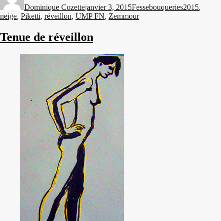
Dominique Cozette
janvier 3, 2015
Fessebouqueries
2015
,
neige
,
Piketti
,
réveillon
,
UMP FN
,
Zemmour
Tenue de réveillon