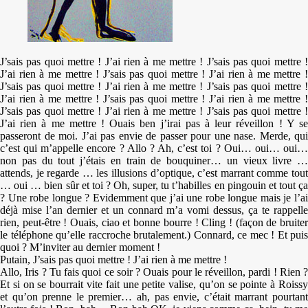
J’sais pas quoi mettre ! J’ai rien à me mettre ! J’sais pas quoi mettre !
J’ai rien à me mettre ! J’sais pas quoi mettre ! J’ai rien à me mettre !
J’sais pas quoi mettre ! J’ai rien à me mettre ! J’sais pas quoi mettre !
J’ai rien à me mettre ! J’sais pas quoi mettre ! J’ai rien à me mettre !
J’sais pas quoi mettre ! J’ai rien à me mettre ! J’sais pas quoi mettre !
J’ai rien à me mettre ! Ouais ben j’irai pas à leur réveillon ! Y se
passeront de moi. J’ai pas envie de passer pour une nase. Merde, qui
c’est qui m’appelle encore ? Allo ? Ah, c’est toi ? Oui… oui… oui…
non pas du tout j’étais en train de bouquiner… un vieux livre …
attends, je regarde … les illusions d’optique, c’est marrant comme tout
… oui … bien sûr et toi ? Oh, super, tu t’habilles en pingouin et tout ça
? Une robe longue ? Evidemment que j’ai une robe longue mais je l’ai
déjà mise l’an dernier et un connard m’a vomi dessus, ça te rappelle
rien, peut-être ! Ouais, ciao et bonne bourre ! Cling ! (façon de bruiter
le téléphone qu’elle raccroche brutalement.) Connard, ce mec ! Et puis
quoi ? M’inviter au dernier moment !
Putain, J’sais pas quoi mettre ! J’ai rien à me mettre !
Allo, Iris ? Tu fais quoi ce soir ? Ouais pour le réveillon, pardi ! Rien ?
Et si on se bourrait vite fait une petite valise, qu’on se pointe à Roissy
et qu’on prenne le premier… ah, pas envie, c’était marrant pourtant