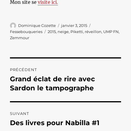
Mon site se
visite ici.
Auteur
Publié
Catégories
Dominique Cozette
janvier 3, 2015
le
Étiquettes
Fessebouqueries
2015
,
neige
,
Piketti
,
réveillon
,
UMP FN
,
Zemmour
Navigation
PRÉCÉDENT
de
Grand éclat de rire avec
Publication
précédente :
Sardon le tampographe
l’article
SUIVANT
Des livres pour Nabilla #1
Publication
suivante :