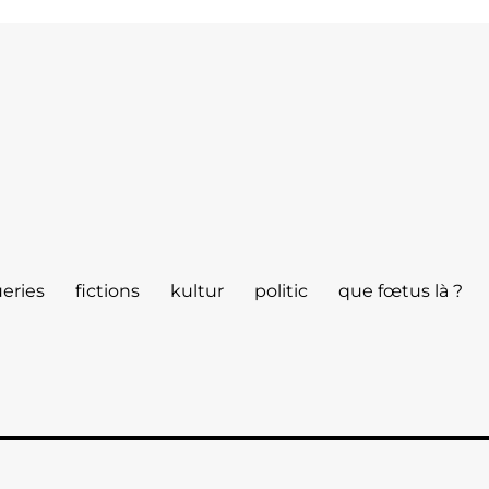
eries
fictions
kultur
politic
que fœtus là ?