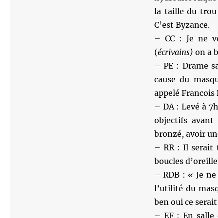
la taille du tro
C’est Byzance.
– CC : Je ne v
(
écrivains)
on a b
– PE : Drame sa
cause du masque
appelé Francois 
– DA : Levé à 7
objectifs avant
bronzé, avoir une
– RR : Il serait
boucles d’oreill
– RDB : « Je ne
l’utilité du ma
ben oui ce serait
– EF : En salle 