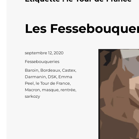
Les Fessebouquer
Publié
septembre 12, 2020
le
Catégories
Fessebouqueries
Étiquettes
Baroin
,
Bordeaux
,
Castex
,
Darmanin
,
DSK
,
Emma
Peel
,
le Tour de France
,
Macron
,
masque
,
rentrée
,
sarkozy