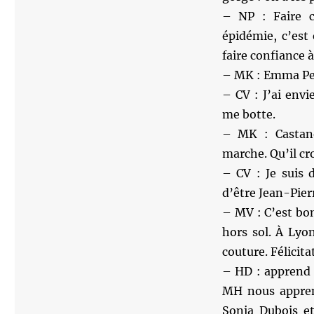
– NP : Faire c
épidémie, c’est
faire confiance 
– MK : Emma Peel 
– CV : J’ai env
me botte.
– MK : Castan
marche. Qu’il cro
– CV : Je suis 
d’être Jean-Pierr
– MV : C’est bo
hors sol. À Lyon
couture. Félicita
– HD : apprend 
MH nous appren
Sonia Dubois et