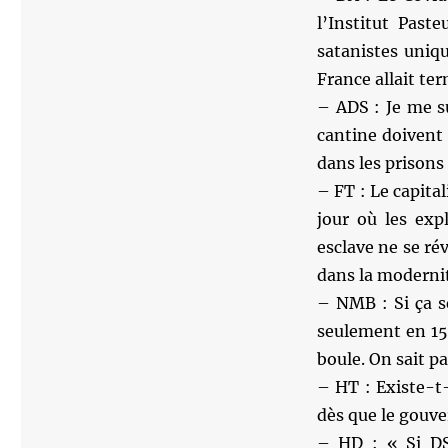
l’Institut Pas
satanistes uniq
France allait te
– ADS : Je me s
cantine doivent
dans les prisons
– FT : Le capital
jour où les exp
esclave ne se rév
dans la moderni
– NMB : Si ça se
seulement en 153
boule. On sait pa
– HT : Existe-t
dès que le gouv
– HD : « Si DSK