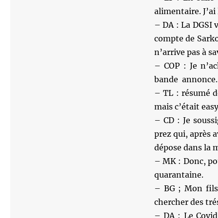
alimentaire. J’ai
– DA : La DGSI 
compte de Sarkoz
n’arrive pas à s
– COP : Je n’ac
bande annonce.
– TL : résumé d
mais c’était eas
– CD : Je soussi
prez qui, après 
dépose dans la m
– MK : Donc, pou
quarantaine.
– BG ; Mon fils 
chercher des trés
– DA : Le Covid-