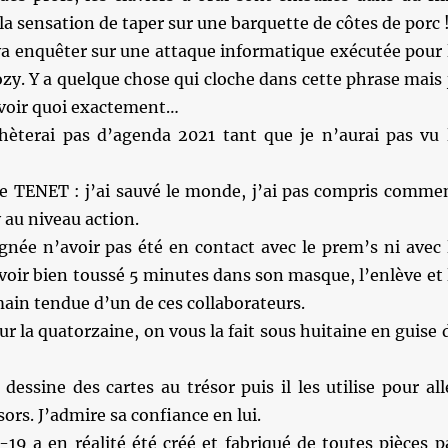
 la sensation de taper sur une barquette de côtes de porc 
va enquêter sur une attaque informatique exécutée pour 
y. Y a quelque chose qui cloche dans cette phrase mais 
avoir quoi exactement…
hèterai pas d’agenda 2021 tant que je n’aurai pas vu 
e TENET : j’ai sauvé le monde, j’ai pas compris comme
y au niveau action.
gnée n’avoir pas été en contact avec le prem’s ni avec 
avoir bien toussé 5 minutes dans son masque, l’enlève et 
ain tendue d’un de ces collaborateurs.
r la quatorzaine, on vous la fait sous huitaine en guise 
dessine des cartes au trésor puis il les utilise pour all
ors. J’admire sa confiance en lui.
19 a en réalité été créé et fabriqué de toutes pièces p