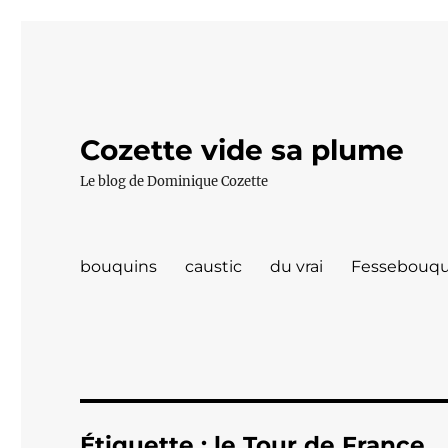
Cozette vide sa plume
Le blog de Dominique Cozette
bouquins
caustic
du vrai
Fessebouqu
Étiquette :
le Tour de France