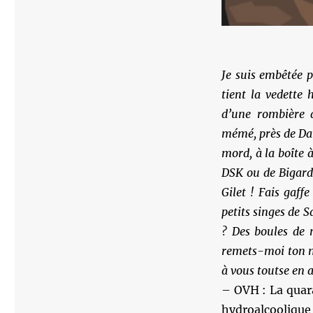
Je suis embêtée 
tient la vedette 
d’une rombière q
mémé, près de Dar
mord, à la boîte 
DSK ou de Bigard
Gilet ! Fais gaff
petits singes de 
? Des boules de n
remets-moi ton ma
à vous toutse en 
– OVH : La quara
hydroalcoolique