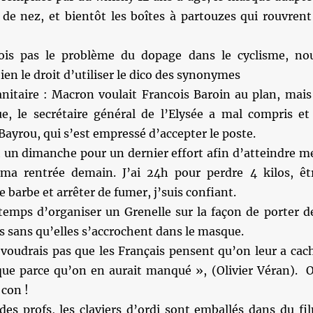
u de nez, et bientôt les boîtes à partouzes qui rouvrent
ois pas le problème du dopage dans le cyclisme, no
ien le droit d’utiliser le dico des synonymes
nitaire : Macron voulait Francois Baroin au plan, mais
, le secrétaire général de l’Elysée a mal compris et
Bayrou, qui s’est empressé d’accepter le poste.
h un dimanche pour un dernier effort afin d’atteindre m
 ma rentrée demain. J’ai 24h pour perdre 4 kilos, êt
 barbe et arrêter de fumer, j’suis confiant.
 temps d’organiser un Grenelle sur la façon de porter d
es sans qu’elles s’accrochent dans le masque.
 voudrais pas que les Français pensent qu’on leur a cac
sque parce qu’on en aurait manqué », (Olivier Véran). 
 con !
des profs, les claviers d’ordi sont emballés dans du fi