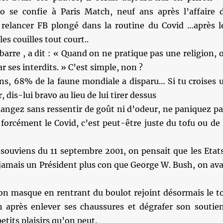
lo se confie à Paris Match, neuf ans après l’affaire 
i relancer FB plongé dans la routine du Covid …après l
les couilles tout court..
a barre , a dit : « Quand on ne pratique pas une religion, 
r ses interdits. » C’est simple, non ?
ns, 68% de la faune mondiale a disparu… Si tu croises 
 dis-lui bravo au lieu de lui tirer dessus
angez sans ressentir de goût ni d’odeur, ne paniquez pa
forcément le Covid, c’est peut-être juste du tofu ou de 
souviens du 11 septembre 2001, on pensait que les Etat
jamais un Président plus con que George W. Bush, on ava
son masque en rentrant du boulot rejoint désormais le t
on après enlever ses chaussures et dégrafer son soutie
petits plaisirs qu’on peut.