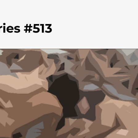
ies #513