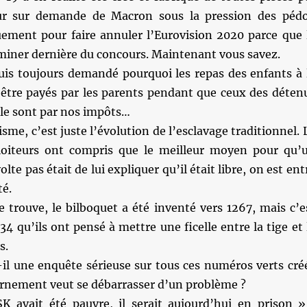
teur sur demande de Macron sous la pression des péd
uement pour faire annuler l’Eurovision 2020 parce que 
rminer dernière du concours. Maintenant vous savez.
uis toujours demandé pourquoi les repas des enfants à 
 être payés par les parents pendant que ceux des déten
 le sont par nos impôts…
isme, c’est juste l’évolution de l’esclavage traditionnel. 
loiteurs ont compris que le meilleur moyen pour qu’
olte pas était de lui expliquer qu’il était libre, on est ent
té.
 trouve, le bilboquet a été inventé vers 1267, mais c’e
4 qu’ils ont pensé à mettre une ficelle entre la tige et 
s.
-il une enquête sérieuse sur tous ces numéros verts cré
ernement veut se débarrasser d’un problème ?
 avait été pauvre, il serait aujourd’hui en prison »