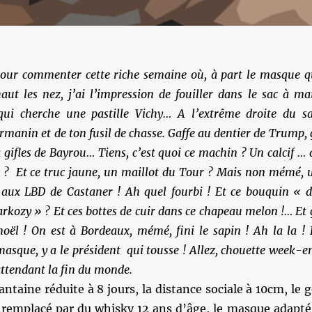
pour commenter cette riche semaine où, à part le masque q
haut les nez, j’ai l’impression de fouiller dans le sac à ma
ui cherche une pastille Vichy… A l’extrême droite du sa
manin et de ton fusil de chasse. Gaffe au dentier de Trump, 
à gifles de Bayrou… Tiens, c’est quoi ce machin ? Un calcif … 
 ? Et ce truc jaune, un maillot du Tour ? Mais non mémé, 
e aux LBD de Castaner ! Ah quel fourbi ! Et ce bouquin « d
Sarkozy » ? Et ces bottes de cuir dans ce chapeau melon !… Et 
oël ! On est à Bordeaux, mémé, fini le sapin ! Ah la la ! 
sque, y a le président qui tousse ! Allez, chouette week-e
attendant la fin du monde.
ntaine réduite à 8 jours, la distance sociale à 10cm, le g
 remplacé par du whisky 12 ans d’âge, le masque adapté