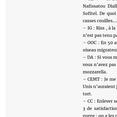
Nafissatou Dial
Sofitel. De quo
casses couilles….
– IG : Riss , à l
n’est pas tenu pa
– OOC : En 50 a
oiseau migrateur,
– DA : Si vous m
vous n’avez pas 
mozzarella.
– CEMT : Je me 
Unis n’auraient 
tort.
– CC : Enlever 
3 de satisfacti
gorge : on a les 