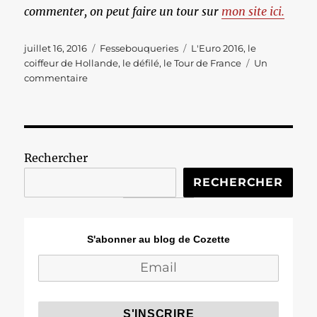
commenter, on peut faire un tour sur
mon site ici.
Publié
Catégories
Étiquettes
juillet 16, 2016
Fessebouqueries
L'Euro 2016
,
le
le
coiffeur de Hollande
,
le défilé
,
le Tour de France
Un
sur
commentaire
Les
Fessebouqueries
#313
Rechercher
RECHERCHER
S'abonner au blog de Cozette