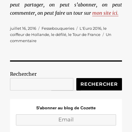
peut partager, on peut s’abonner, on peut
commenter, on peut faire un tour sur
mon site ici.
Publié
Catégories
Étiquettes
juillet 16, 2016
Fessebouqueries
L'Euro 2016
,
le
le
coiffeur de Hollande
,
le défilé
,
le Tour de France
Un
sur
commentaire
Les
Fessebouqueries
#313
Rechercher
RECHERCHER
S'abonner au blog de Cozette