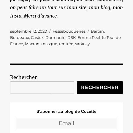
on peut faire un tour sur mon site, mon blog, mon
Insta. Merci d’avance.
Publié
Catégories
Étiquettes
septembre 12, 2020
Fessebouqueries
Baroin
,
le
Bordeaux
,
Castex
,
Darmanin
,
DSK
,
Emma Peel
,
le Tour de
France
,
Macron
,
masque
,
rentrée
,
sarkozy
Rechercher
RECHERCHER
S'abonner au blog de Cozette