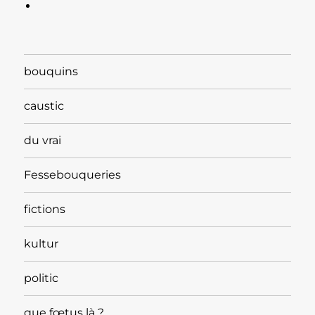
bouquins
caustic
du vrai
Fessebouqueries
fictions
kultur
politic
que fœtus là ?