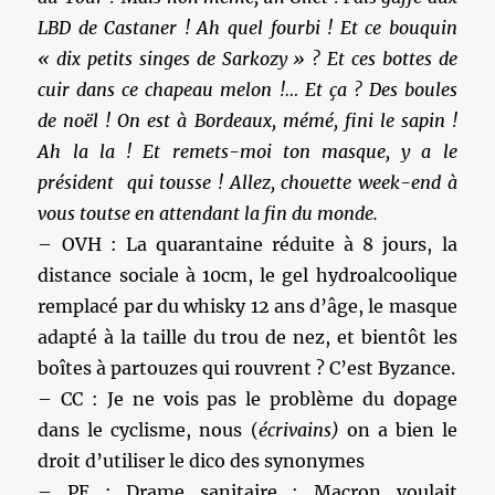
LBD de Castaner ! Ah quel fourbi ! Et ce bouquin
« dix petits singes de Sarkozy » ? Et ces bottes de
cuir dans ce chapeau melon !… Et ça ? Des boules
de noël ! On est à Bordeaux, mémé, fini le sapin !
Ah la la ! Et remets-moi ton masque, y a le
président qui tousse ! Allez, chouette week-end à
vous toutse en attendant la fin du monde.
– OVH : La quarantaine réduite à 8 jours, la
distance sociale à 10cm, le gel hydroalcoolique
remplacé par du whisky 12 ans d’âge, le masque
adapté à la taille du trou de nez, et bientôt les
boîtes à partouzes qui rouvrent ? C’est Byzance.
– CC : Je ne vois pas le problème du dopage
dans le cyclisme, nous (
écrivains)
on a bien le
droit d’utiliser le dico des synonymes
– PE : Drame sanitaire : Macron voulait