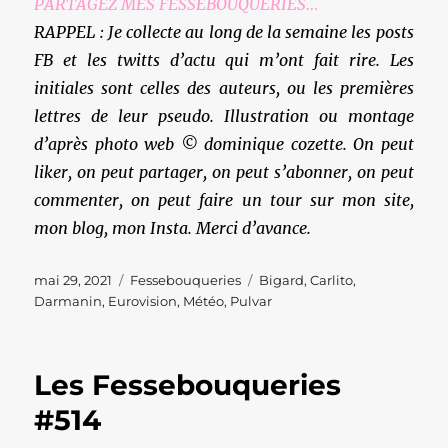
PARTAGEZ MES FESSEBOUQUERIES…
RAPPEL : Je collecte au long de la semaine les posts
FB et les twitts d’actu qui m’ont fait rire. Les
initiales sont celles des auteurs, ou les premières
lettres de leur pseudo. Illustration ou montage
d’après photo web © dominique cozette. On peut
liker, on peut partager, on peut s’abonner, on peut
commenter, on peut faire un tour sur mon site,
mon blog, mon Insta. Merci d’avance.
Publié
Catégories
Étiquettes
mai 29, 2021
Fessebouqueries
Bigard
,
Carlito
,
le
Darmanin
,
Eurovision
,
Météo
,
Pulvar
Les Fessebouqueries
#514