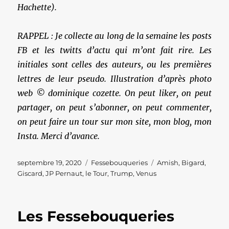
Hachette).
RAPPEL : Je collecte au long de la semaine les posts
FB et les twitts d’actu qui m’ont fait rire. Les
initiales sont celles des auteurs, ou les premières
lettres de leur pseudo. Illustration d’après photo
web © dominique cozette. On peut liker, on peut
partager, on peut s’abonner, on peut commenter,
on peut faire un tour sur mon site, mon blog, mon
Insta. Merci d’avance.
Publié
Catégories
Étiquettes
septembre 19, 2020
Fessebouqueries
Amish
,
Bigard
,
le
Giscard
,
JP Pernaut
,
le Tour
,
Trump
,
Venus
Les Fessebouqueries