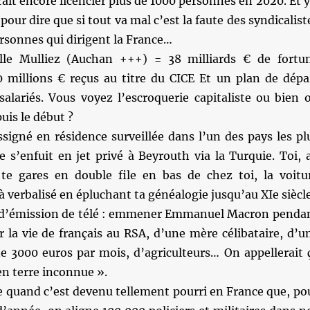
rait encore licencier plus de 1000 personnes en 2020. Et y
our dire que si tout va mal c’est la faute des syndicalist
rsonnes qui dirigent la France…
lle Mulliez (Auchan +++) = 38 milliards € de fortu
0 millions € reçus au titre du CICE Et un plan de dépa
salariés. Vous voyez l’escroquerie capitaliste ou bien 
uis le début ?
signé en résidence surveillée dans l’un des pays les pl
 s’enfuit en jet privé à Beyrouth via la Turquie. Toi, 
e gares en double file en bas de chez toi, la voitu
jà verbalisé en épluchant ta généalogie jusqu’au XIe siècl
 d’émission de télé : emmener Emmanuel Macron penda
r la vie de français au RSA, d’une mère célibataire, d’u
ne 3000 euros par mois, d’agriculteurs… On appellerait 
n terre inconnue ».
de quand c’est devenu tellement pourri en France que, po