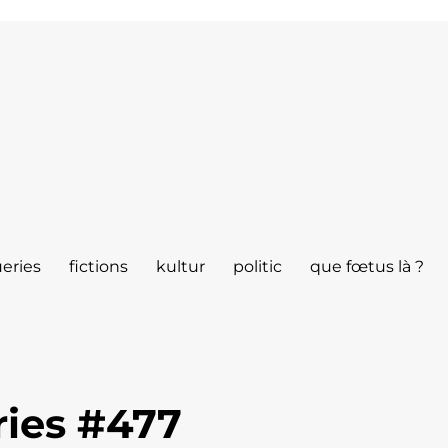
eries
fictions
kultur
politic
que fœtus là ?
ies #477