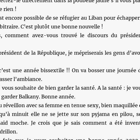
ttez-le directement dans la poubelle jaune s’il vous pla
 rien !
est encore possible de se réfugier au Liban pour échapper
arbitraire. C’est plutôt une bonne nouvelle !
, comment avez-vous trouvé le discours du préside
 président de la République, je mépriserais les gens d’avo
c’est une année bissextile !! On va bosser une journée 
casser l’ambiance.
e vous souhaite de bien garder la santé. A la santé : je vo
n garder Balkany. Bonne année.
u réveillon avec sa femme en tenue sexy, bien maquillée 
qu’à minuit elle ne se jette sur son pyjama en pilou, s
aid moche. Je crois que je sais comment a été inven
drillon.