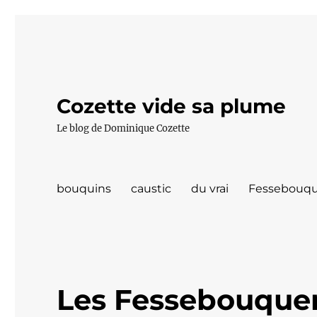
Cozette vide sa plume
Le blog de Dominique Cozette
bouquins
caustic
du vrai
Fessebouqu
Les Fessebouquer