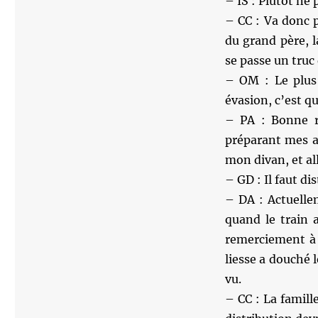
– IS : Plutôt ne
– CC : Va donc p
du grand père, l
se passe un truc
– OM : Le plus 
évasion, c’est qu’
– PA : Bonne ré
préparant mes af
mon divan, et all
– GD : Il faut di
– DA : Actuelle
quand le train
remerciement à 
liesse a douché 
vu.
– CC : La famill