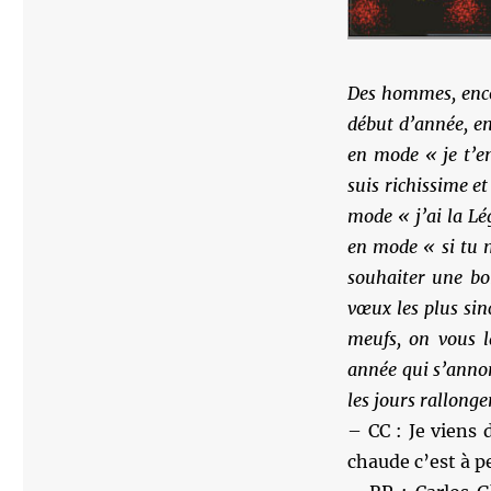
Des hommes, enc
début d’année, en
en mode « je t’e
suis richissime et
mode « j’ai la Lég
en mode « si tu 
souhaiter une b
vœux les plus sin
meufs, on vous l
année qui s’annon
les jours rallonge
– CC : Je viens 
chaude c’est à p