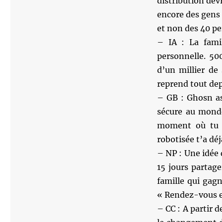
distribution dev
encore des gens p
et non des 40 pe
– IA : La fami
personnelle. 50
d’un millier de 
reprend tout dep
– GB : Ghosn as
sécure au monde
moment où tu t
robotisée t’a dé
– NP : Une idée
15 jours partage
famille qui gag
« Rendez-vous e
– CC : A partir 