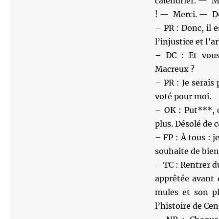
calendrier. — Me
! — Merci. — De
– PR : Donc, il 
l’injustice et l’
– DC : Et vous
Macreux ?
– PR : Je serais
voté pour moi.
– OK : Put***, 
plus. Désolé de 
– FP : À tous : j
souhaite de bie
– TC : Rentrer d
apprêtée avant 
mules et son pl
l’histoire de Cen