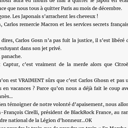
hosn aura eu moins de mal à quitter le Japon en éta
nce que nous tous à quitter Paris au mois de décembre.
gone. Les Japonais s’arrachent les cheveux !
 Carlos remercie Macron et les services secrets français
dires, Carlos Gosn n’a pas fuit la justice, il s’est libéré 
’enfuyant dans son jet privé.
l panache.
 Captur, c’est vraiment de la merde alors que Citro
u’on est VRAIMENT sûrs que c’est Carlos Ghosn et pas 
 en vacances ? Parce qu’on nous a déjà fait le coup av
nnès…
bien témoigner de notre volonté d’apaisement, nous allo
-François Cirelli, président de BlackRock France, au ra
Ordre national de la Légion d’honneur…OK