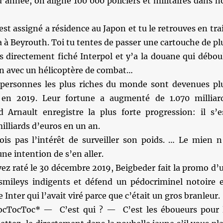
année, on aligne 100 000 policiers et militaires dans n
l est assigné a résidence au Japon et tu le retrouves en tra
a à Beyrouth. Toi tu tentes de passer une cartouche de pl
es directement fiché Interpol et y’a la douane qui débou
in avec un hélicoptère de combat…
personnes les plus riches du monde sont devenues pl
en 2019. Leur fortune a augmenté de 1.070 milliar
d Arnault enregistre la plus forte progression: il s’e
milliards d’euros en un an.
is pas l’intérêt de surveiller son poids. … Le mien n
ne intention de s’en aller.
vez raté le 30 décembre 2019, Beigbeder fait la promo d’
 smileys indigents et défend un pédocriminel notoire 
Inter qui l’avait viré parce que c’était un gros branleur.
TocToc* — C’est qui ? — C’est les éboueurs pour 