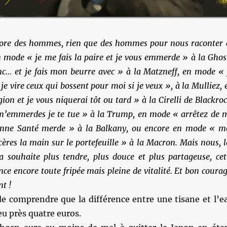
ore des hommes, rien que des hommes pour nous raconter 
 mode « je me fais la paire et je vous emmerde » à la Ghos
nc… et je fais mon beurre avec » à la Matzneff, en mode « 
 je vire ceux qui bossent pour moi si je veux », à la Mulliez, 
ion et je vous niquerai tôt ou tard » à la Cirelli de Blackroc
m’emmerdes je te tue » à la Trump,
en mode « arrêtez de 
onne Santé merde » à la Balkany, ou encore en mode « m
cères la main sur le portefeuille » à la Macron. Mais nous, l
a souhaite plus tendre, plus douce et plus partageuse, cet
ce encore toute fripée mais pleine de vitalité. Et bon courag
nt !
de comprendre que la différence entre une tisane et l’e
eu près quatre euros.