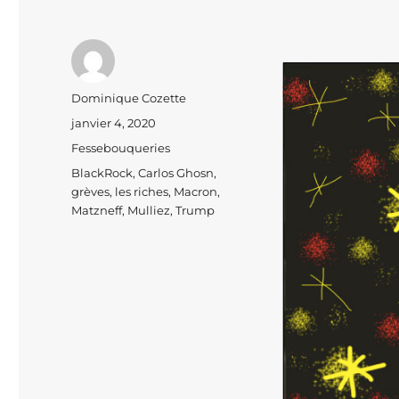
Auteur
Dominique Cozette
Publié
janvier 4, 2020
le
Catégories
Fessebouqueries
Étiquettes
BlackRock
,
Carlos Ghosn
,
grèves
,
les riches
,
Macron
,
Matzneff
,
Mulliez
,
Trump