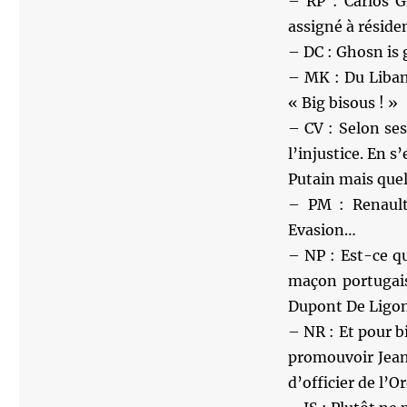
– RP : Carlos G
assigné à réside
– DC : Ghosn is 
– MK : Du Liban,
« Big bisous ! »
– CV : Selon ses 
l’injustice. En s
Putain mais que
– PM : Renault
Evasion…
– NP : Est-ce q
maçon portugais
Dupont De Ligo
– NR : Et pour 
promouvoir Jean
d’officier de l’