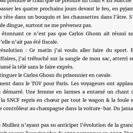
 pas prendre le train que de prendre un train « En Marche
asser les quatre prochains jours devant le feu, en pyja
a tête dans un bouquin et les chaussettes dans l’âtre. S’
 de dingue, surtout ne me prévenez pas.
étonnant ce n’est pas que Carlos Ghosn ait réussi s
elle n’ait pas été fiscale.
solution : Ce matin j’ai voulu aller faire du sport. 
faires, j’ai trébuché sur la sangle de mon sac, atterri s
umé la télé sans le faire exprès.
stinguer le Carlos Ghosn du prisonnier en cavale.
ment dans le TGV pour Paris. Les voyageurs ont applau
 a démarré. Une femme en larmes a entamé un chant 
la SNCF repris en chœur par tout le wagon & la foule 
le contrôleur au champagne dans la voiture-bar. Du jama
e Mulliez n’ayant pas su anticiper l’évolution de la gran