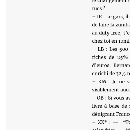
le changement d’
rues ?
– IR : Le gars, i
de faire la zumb
au duty free, t’
chez toi en 10m
– LB : Les 500 
riches de 25% 
d’euros. Bernar
enrichi de 32,5 
– KM : Je ne vo
visiblement aucu
– OB : Si vous a
livre à base de
dénigrant France 
– XX* : — *Toc