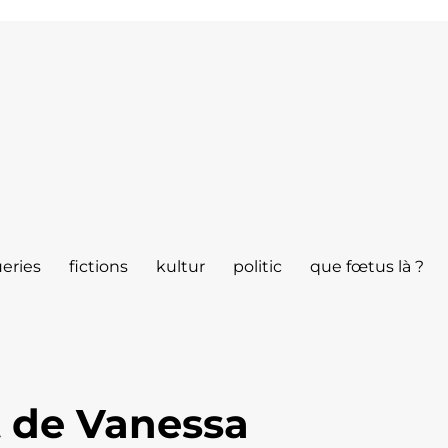
eries
fictions
kultur
politic
que fœtus là ?
 de Vanessa