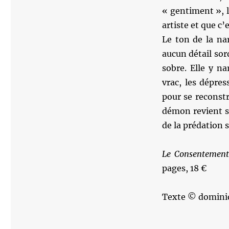
« gentiment », l
artiste et que c’
Le ton de la nar
aucun détail sord
sobre. Elle y na
vrac, les dépres
pour se reconstr
démon revient s
de la prédation s
Le Consentemen
pages, 18 €
Texte © domini