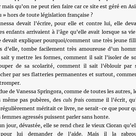
 mais qu’on ne peut rien faire car ce site est géré en Asi
 » hors de toute législation française ?
anessa devait l’écrire, pour elle et contre lui, elle deva
es enfants arrivaient à l’âge qu’elle avait lorsque sa vie
le devait expliquer pourquoi/comment une très jeune fill
ès d’elle, tombe facilement très amoureuse d’un hom
sait y mettre les formes, comment il sait l’isoler de s
ouper de sa scolarité, comment il sait l’éblouir par 
tacher par ses flatteries permanentes et surtout, comme
a tromper.
due de Vanessa Springora, comme de toutes les autres, l
ns même pas pubères, des
culs frais
comme il l’écrit, qu’
 régulièrement méritait ce livre, ne serait-ce que pour q
es femmes agressés puissent parler sans honte.
n jour, dévastée, elle se rend chez le vieux Cioran qu’el
 pour lui demander de l’aide. Mais il la rabro