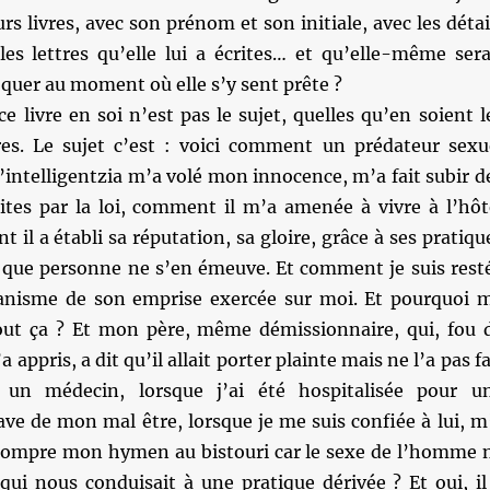
urs livres, avec son prénom et son initiale, avec les détai
les lettres qu’elle lui a écrites… et qu’elle-même sera
voquer au moment où elle s’y sent prête ?
ce livre en soi n’est pas le sujet, quelles qu’en soient l
aires. Le sujet c’est : voici comment un prédateur sexu
’intelligentzia m’a volé mon innocence, m’a fait subir d
dites par la loi, comment il m’a amenée à vivre à l’hôt
 il a établi sa réputation, sa gloire, grâce à ses pratiqu
 que personne ne s’en émeuve. Et comment je suis rest
anisme de son emprise exercée sur moi. Et pourquoi 
out ça ? Et mon père, même démissionnaire, qui, fou 
’a appris, a dit qu’il allait porter plainte mais ne l’a pas fa
un médecin, lorsque j’ai été hospitalisée pour u
ve de mon mal être, lorsque je me suis confiée à lui, m
 rompre mon hymen au bistouri car le sexe de l’homme 
 qui nous conduisait à une pratique dérivée ? Et oui, il