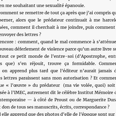
n me souhaitant une sexualité épanouie.
comment se remettre de tout ça après que j’ai compris q
 berner, alors que le prédateur continuait à me harcel
ées, comment il cherchait à me joindre, puis comment 
envoyer des lettres ?
 encore : comment, quand le mal commence à s’atténue
nouveau déferlement de violence parce qu’un autre livre s
 tout ce petit monde de l’entre-soi (d’Apostrophe, ent
s que) s’en réjouit, trouve ça formidable. Comme
d on apprend plus tard que l’éditeur n’aurait jamais 
s lettres paraissent sans mon autorisation ? Et comme
 que « l’œuvre » du prédateur (ma vie volée, quoi) soit
sée à l’IMEC, autrement dit le célèbre Institut Mémoire 
contemporaine — à côté de Proust ou de Marguerite Dur
it don de tous ses manuscrits, écrits, correspondance ?
 elle apprend que des photos d’elle de l’époque sont sur 