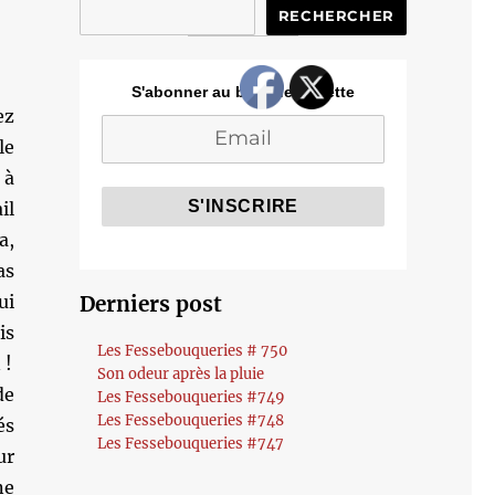
RECHERCHER
S'abonner au blog de Cozette
ez
le
 à
il
a,
as
ui
Derniers post
is
Les Fessebouqueries # 750
 !
Son odeur après la pluie
de
Les Fessebouqueries #749
Les Fessebouqueries #748
és
Les Fessebouqueries #747
ur
ne