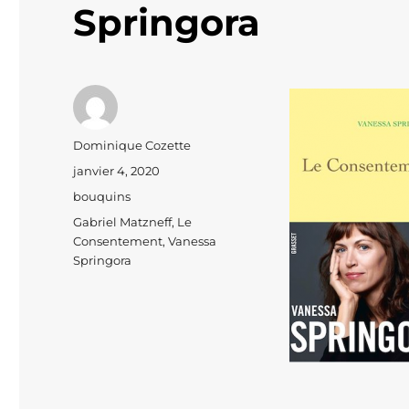
Springora
Auteur
Dominique Cozette
Publié
janvier 4, 2020
le
Catégories
bouquins
Étiquettes
Gabriel Matzneff
,
Le
Consentement
,
Vanessa
Springora