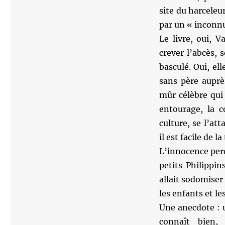
site du harceleur
par un « inconnu
Le livre, oui, V
crever l’abcès, s
basculé. Oui, el
sans père aupr
mûr célèbre qui 
entourage, la c
culture, se l’at
il est facile de l
L’innocence per
petits Philippi
allait sodomiser
les enfants et l
Une anecdote : u
connaît bien,