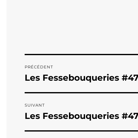
Navigation
PRÉCÉDENT
de
Les Fessebouqueries #4
Publication
précédente :
l’article
SUIVANT
Les Fessebouqueries #4
Publication
suivante :