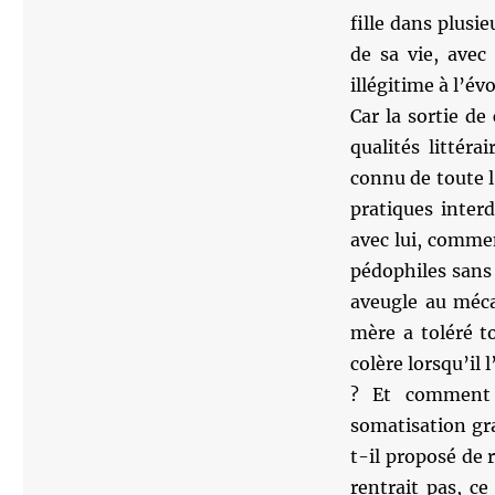
fille dans plusie
de sa vie, avec 
illégitime à l’é
Car la sortie de 
qualités littér
connu de toute l
pratiques inter
avec lui, comment
pédophiles sans
aveugle au méc
mère a toléré t
colère lorsqu’il l
? Et comment 
somatisation gra
t-il proposé de
rentrait pas, ce