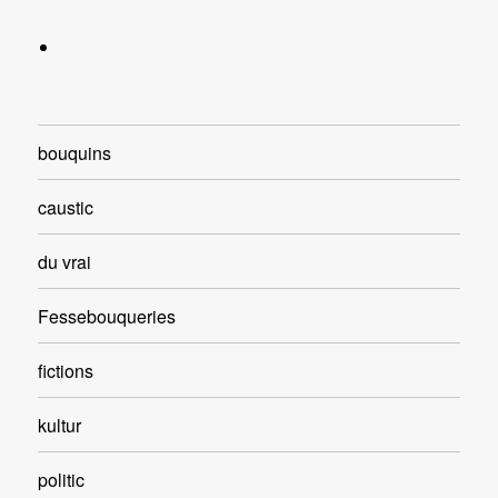
bouquins
caustic
du vrai
Fessebouqueries
fictions
kultur
politic