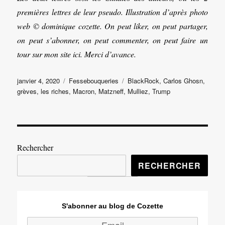
premières lettres de leur pseudo. Illustration d’après photo
web © dominique cozette. On peut liker, on peut partager,
on peut s’abonner, on peut commenter, on peut faire un
tour sur mon site ici. Merci d’avance.
Publié
Catégories
Étiquettes
janvier 4, 2020
Fessebouqueries
BlackRock
,
Carlos Ghosn
,
le
grèves
,
les riches
,
Macron
,
Matzneff
,
Mulliez
,
Trump
Rechercher
RECHERCHER
S'abonner au blog de Cozette