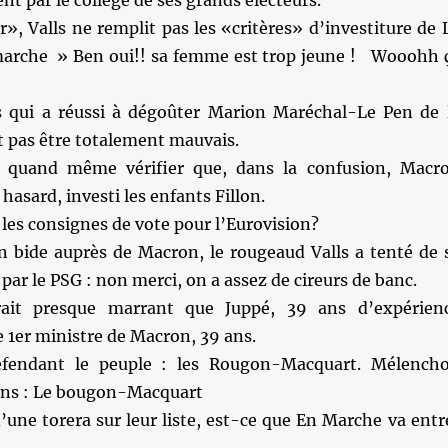
r», Valls ne remplit pas les «critères» d’investiture de 
arche » Ben oui!! sa femme est trop jeune ! Wooohh 
 qui a réussi à dégoûter Marion Maréchal-Le Pen de 
t pas être totalement mauvais.
t quand même vérifier que, dans la confusion, Macr
 hasard, investi les enfants Fillon.
i les consignes de vote pour l’Eurovision?
n bide auprès de Macron, le rougeaud Valls a tenté de 
par le PSG : non merci, on a assez de cireurs de banc.
ait presque marrant que Juppé, 39 ans d’expérien
le 1er ministre de Macron, 39 ans.
fendant le peuple : les Rougon-Macquart. Mélench
ens : Le bougon-Macquart
’une torera sur leur liste, est-ce que En Marche va entr