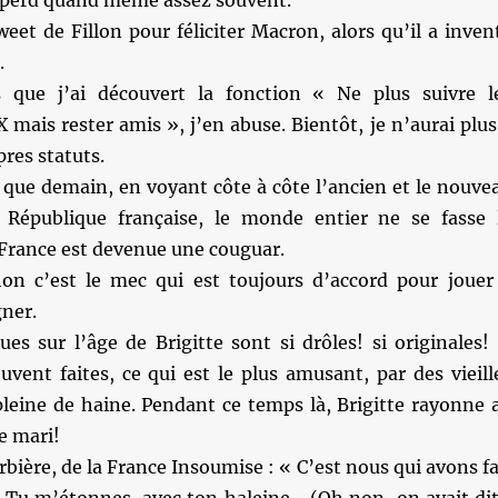
eet de Fillon pour féliciter Macron, alors qu’il a inven
.
 que j’ai découvert la fonction « Ne plus suivre l
X mais rester amis », j’en abuse. Bientôt, je n’aurai plus
pres statuts.
s que demain, en voyant côte à côte l’ancien et le nouve
 République française, le monde entier ne se fasse 
 France est devenue une couguar.
n c’est le mec qui est toujours d’accord pour jouer
gner.
es sur l’âge de Brigitte sont si drôles! si originales! 
uvent faites, ce qui est le plus amusant, par des vieill
pleine de haine. Pendant ce temps là, Brigitte rayonne 
e mari!
rbière, de la France Insoumise : « C’est nous qui avons fa
» Tu m’étonnes, avec ton haleine… (Oh non, on avait dit