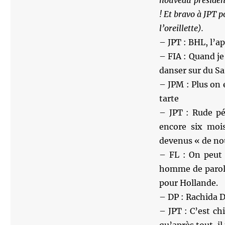
! Et bravo à JPT p
l’oreillette).
– JPT : BHL, l’ap
– FIA : Quand j
danser sur du S
– JPM : Plus on 
tarte
– JPT : Rude pé
encore six mois
devenus « de no
– FL : On peut 
homme de parole 
pour Hollande.
– DP : Rachida D
– JPT : C’est c
qu’après tout, i