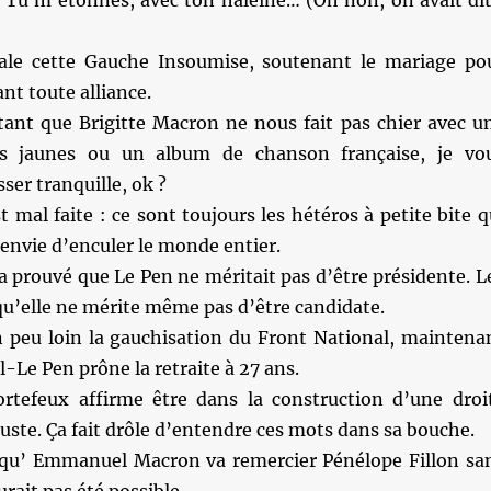
ale cette Gauche Insoumise, soutenant le mariage po
nt toute alliance.
 tant que Brigitte Macron ne nous fait pas chier avec u
es jaunes ou un album de chanson française, je vo
sser tranquille, ok ?
t mal faite : ce sont toujours les hétéros à petite bite q
envie d’enculer le monde entier.
a prouvé que Le Pen ne méritait pas d’être présidente. L
u’elle ne mérite même pas d’être candidate.
 peu loin la gauchisation du Front National, maintena
Le Pen prône la retraite à 27 ans.
rtefeux affirme être dans la construction d’une droi
 juste. Ça fait drôle d’entendre ces mots dans sa bouche.
 qu’ Emmanuel Macron va remercier Pénélope Fillon sa
urait pas été possible.