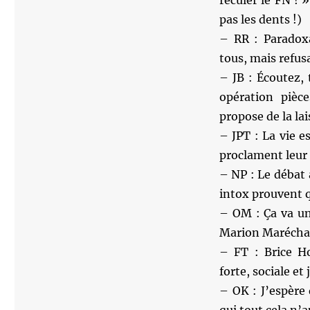
pas les dents !)
– RR : Paradox
tous, mais refusa
– JB : Écoutez,
opération pièc
propose de la lai
– JPT : La vie es
proclament leur 
– NP : Le débat 
intox prouvent q
– OM : Ça va un
Marion Maréchal-
– FT : Brice Ho
forte, sociale et
– OK : J’espère
qui tout cela n’a