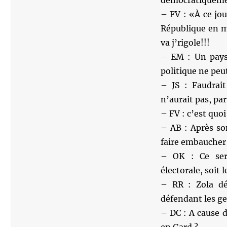
– FV : «À ce jou
République en m
va j’rigole!!!
– EM : Un pays
politique ne peu
– JS : Faudrai
n’aurait pas, par
– FV : c’est quo
– AB : Après so
faire embaucher 
– OK : Ce ser
électorale, soit 
– RR : Zola dé
défendant les g
– DC : A cause d
en Gard ?