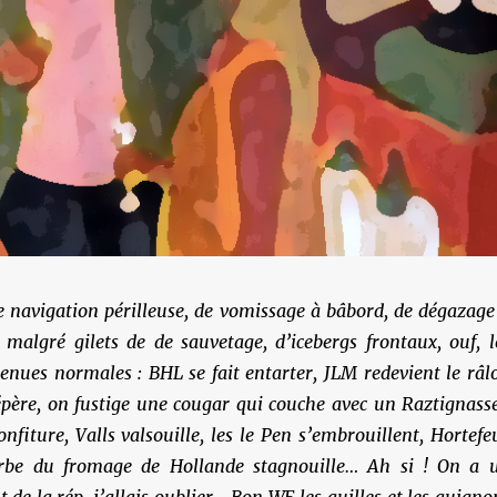
 navigation périlleuse, de vomissage à bâbord, de dégazage
 malgré gilets de de sauvetage, d’icebergs frontaux, ouf, l
enues normales : BHL se fait entarter, JLM redevient le râl
père, on fustige une cougar qui couche avec un Raztignasse
onfiture, Valls valsouille, les le Pen s’embrouillent, Hortefe
ourbe du fromage de Hollande stagnouille… Ah si ! On a 
 de la rép, j’allais oublier… Bon WE les quilles et les quigno