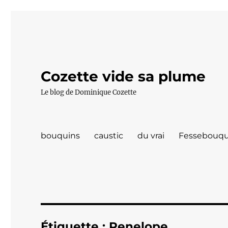
Cozette vide sa plume
Le blog de Dominique Cozette
bouquins
caustic
du vrai
Fessebouqu
Étiquette :
Penelope