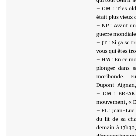
– OM : T’es old
était plus vieux 
– NP : Avant un
guerre mondiale.
– JT : Si ça se t
vous qui êtes tr
– HM : En ce mom
plonger dans s
moribonde. Pui
Dupont-Aignan, 
– OM : BREAKIN
mouvement, « En
– FL : Jean-Luc 
du lit de sa ch
demain à 17h30, 
démocratiquement