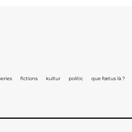
eries
fictions
kultur
politic
que fœtus là ?