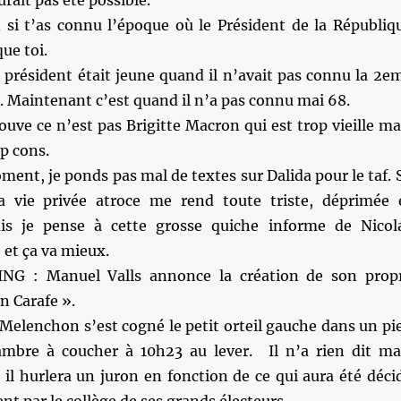
 si t’as connu l’époque où le Président de la Républiq
que toi.
 président était jeune quand il n’avait pas connu la 2e
 Maintenant c’est quand il n’a pas connu mai 68.
rouve ce n’est pas Brigitte Macron qui est trop vieille ma
op cons.
ent, je ponds pas mal de textes sur Dalida pour le taf. 
a vie privée atroce me rend toute triste, déprimée 
s je pense à cette grosse quiche informe de Nicol
et ça va mieux.
G : Manuel Valls annonce la création de son prop
 Carafe ».
Melenchon s’est cogné le petit orteil gauche dans un pi
ambre à coucher à 10h23 au lever. Il n’a rien dit ma
il hurlera un juron en fonction de ce qui aura été déci
 par le collège de ses grands électeurs.