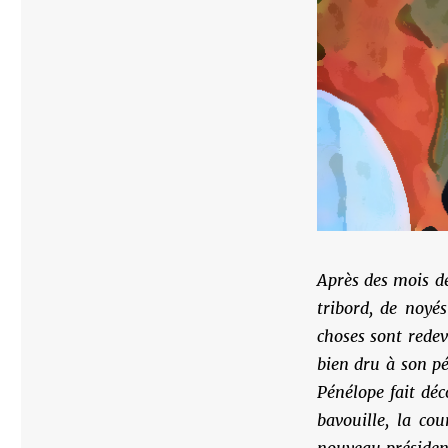
Après des mois de
tribord, de noyés
choses sont redev
bien dru à son pé
Pénélope fait déc
bavouille, la c
nouveau président