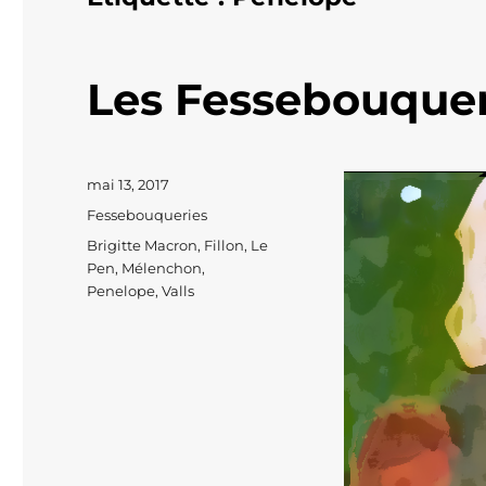
Les Fessebouquer
Publié
mai 13, 2017
le
Catégories
Fessebouqueries
Étiquettes
Brigitte Macron
,
Fillon
,
Le
Pen
,
Mélenchon
,
Penelope
,
Valls