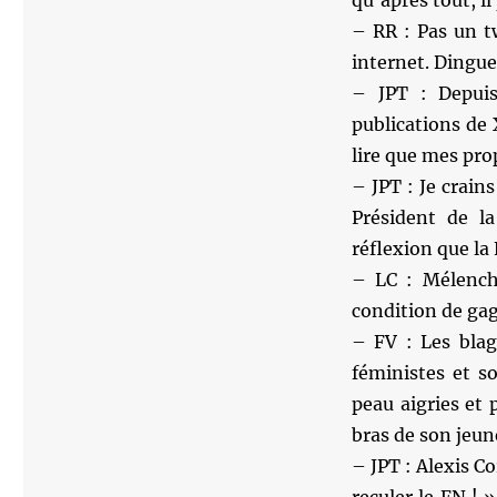
– RR : Pas un tw
internet. Dingue
– JPT : Depuis
publications de 
lire que mes pro
– JPT : Je crain
Président de la
réflexion que la
– LC : Mélencho
condition de ga
– FV : Les blagu
féministes et so
peau aigries et 
bras de son jeun
– JPT : Alexis Co
reculer le FN ! 