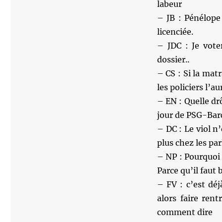
labeur
– JB : Pénélope 
licenciée.
– JDC : Je vote
dossier..
– CS : Si la mat
les policiers l’a
– EN : Quelle drô
jour de PSG-Bar
– DC : Le viol n’
plus chez les par
– NP : Pourquoi 
Parce qu’il faut 
– FV : c’est dé
alors faire ren
comment dire