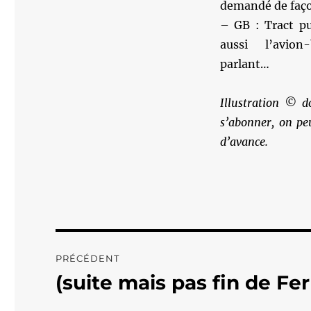
demandé de faç
– GB : Tract pu
aussi l’avion
parlant…
Illustration © d
s’abonner, on pe
d’avance.
Navigation
PRÉCÉDENT
de
(suite mais pas fin de Fer
Publication
précédente :
l’article