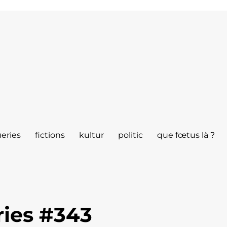
eries
fictions
kultur
politic
que fœtus là ?
ies #343