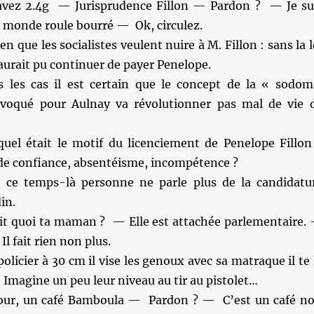
avez 2.4g — Jurisprudence Fillon — Pardon ? — Je su
e monde roule bourré — Ok, circulez.
en que les socialistes veulent nuire à M. Fillon : sans la l
aurait pu continuer de payer Penelope.
les cas il est certain que le concept de la « sodom
évoqué pour Aulnay va révolutionner pas mal de vie 
quel était le motif du licenciement de Penelope Fillon
 de confiance, absentéisme, incompétence ?
 ce temps-là personne ne parle plus de la candidatu
in.
ait quoi ta maman ? — Elle est attachée parlementaire.
l fait rien non plus.
olicier à 30 cm il vise les genoux avec sa matraque il te 
 Imagine un peu leur niveau au tir au pistolet…
ur, un café Bamboula — Pardon ? — C’est un café no