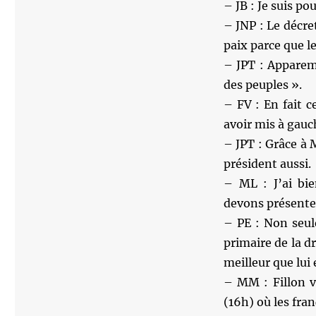
– JB : Je suis po
– JNP : Le décr
paix parce que l
– JPT : Apparem
des peuples ».
– FV : En fait c
avoir mis à gauc
– JPT : Grâce à 
président aussi.
– ML : J’ai bie
devons présente
– PE : Non seul
primaire de la dr
meilleur que lui 
– MM : Fillon v
(16h) où les fran