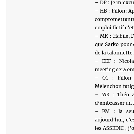
– DP : Je m’excu
– HB : Fillon: Ap
compromettants,
emploi fictif c’e
– MK : Habile, F
que Sarko pour êt
de la talonnette
– EEF : Nicol
meeting sera en
– CC : Fillon
Mélenchon fatigu
– MK : Théo a 
d’embrasser un f
– PM : la seu
aujourd’hui, c’
les ASSEDIC , j’