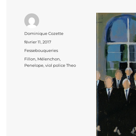
Auteur
Dominique Cozette
Publié
février 11, 2017
le
Catégories
Fessebouqueries
Étiquettes
Fillon
,
Mélenchon
,
Penelope
,
viol police Theo