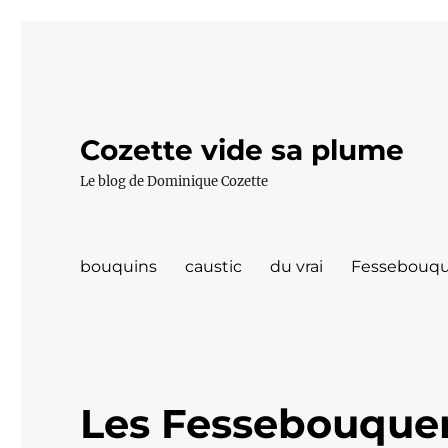
Cozette vide sa plume
Le blog de Dominique Cozette
bouquins
caustic
du vrai
Fessebouqu
Les Fessebouquer