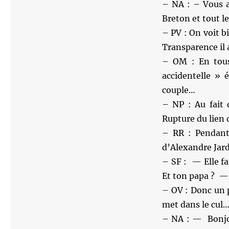
– NA : – Vous 
Breton et tout l
– PV : On voit bi
Transparence il 
– OM : En tous 
accidentelle » 
couple…
– NP : Au fait 
Rupture du lien
– RR : Pendant
d’Alexandre Jard
– SF : — Elle f
Et ton papa ? — I
– OV : Donc un p
met dans le cul…
– NA : — Bonjo