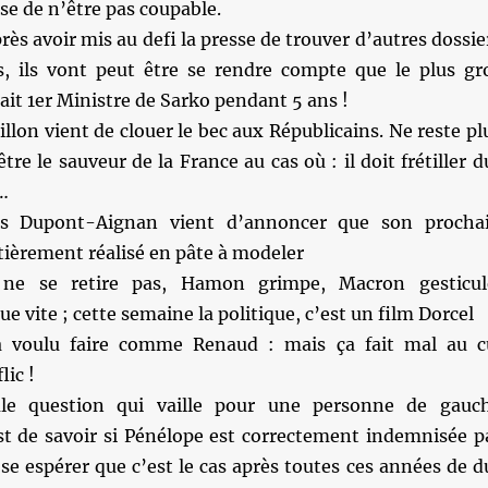
se de n’être pas coupable.
rès avoir mis au defi la presse de trouver d’autres dossie
 ils vont peut être se rendre compte que le plus gr
tait 1er Ministre de Sarko pendant 5 ans !
illon vient de clouer le bec aux Républicains. Ne reste pl
re le sauveur de la France au cas où : il doit frétiller d
…
as Dupont-Aignan vient d’annoncer que son procha
tièrement réalisé en pâte à modeler
 ne se retire pas, Hamon grimpe, Macron gesticul
e vite ; cette semaine la politique, c’est un film Dorcel
voulu faire comme Renaud : mais ça fait mal au c
lic !
le question qui vaille pour une personne de gauc
est de savoir si Pénélope est correctement indemnisée p
ose espérer que c’est le cas après toutes ces années de d