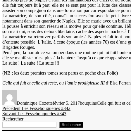
elle fait toujours lit à part, elle ne se sent pas pour la lutte des cl
assister son compagnon dans une formation par correspondance pour s
La narratrice, de son côté, connaît un succès fou avec le petit livre
notamment dans son quartier de Naples. Elle se marie avec un brillant uni
la pousse à enrichir son réseau et la motive pour qu’elle continue. Hé
son mari qui, sous des dehors libertaire, cache des aspects machos à l’i
La narratrice va retrouver parfois son amie à Naples et fait tout pou
d’entente possible. L’Italie, à cette époque (les années 70) est d’une g
Brigades Rouges.
Peu à peu, la narratrice va tomber dans une routine qui lui fait honte
elle se manifeste, n’est plus à la hauteur. Jusqu’à ce que réapparaisse
La suite ! La suite ! La suite !!!
(NB ; les deux premiers tomes sont parus en poche chez Folio)
Celle qui fuit et celle qui reste, ou l’amie prodigieuse III
d’Elsa Ferran
Auteur
Publié
Catégories
Étiquettes
le
Dominique Cozette
février 5, 2017
bouquins
Celle qui fuit et ce
Navigation
Publication
Précédent
Les Fessebouqueries #342
Publication
précédente :
Suivant
Les Fessebouqueries #343
de
suivante :
Rechercher
l’article
Rechercher