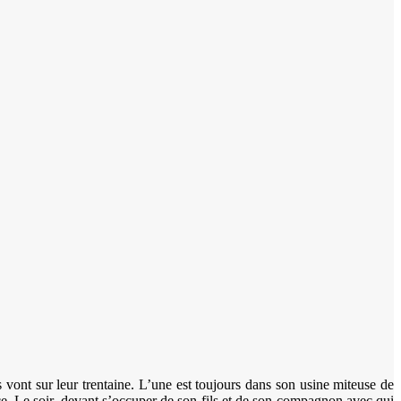
es vont sur leur trentaine. L’une est toujours dans son usine miteuse de
ce. Le soir, devant s’occuper de son fils et de son compagnon avec qui