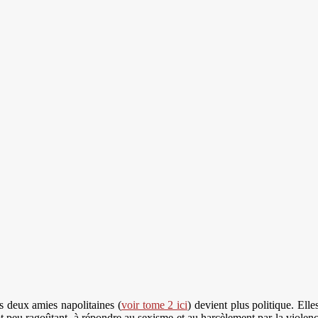
s deux amies napolitaines (
voir tome 2 ici
) devient plus politique. Ell
lot peu ragoûtant, à répondre au sexisme et au harcèlement par la violen