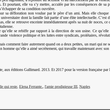
asses. Et pourtant, elle va s’y mettre, acculée par les conséquences de s
’échapper de sa condition ouvrière.
 sur sa défloration non voulue par le père d’un ami. Mais elle choque 
versitaire dont la famille fait partie d’une élite intellectuelle. C’est d
las, elle se retrouve enceinte immédiatement après sa nuit de noces, ce 
talienne.
r qu’elle se rebiffe par rapport à la direction de son usine. Ce qu’el
rande violence politique et les luttes entre syndicats, prolétaires, révol
 mais comment faire autrement quand on a deux petites, un mari qui ne s
 un homme qu’elle a aimé secrètement, qui travaille maintenant avec son m
te
,
aux éditions Gallimard. 2013. Et 2017 pour la version française par
lle qui reste
,
Elena Ferrante.
,
l'amie prodigieuse III
,
Naples