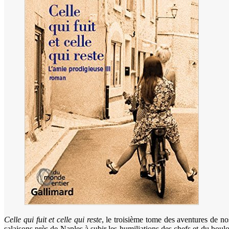
Celle qui fuit et celle qui reste
, le troisième tome des aventures de no
salaisons près de Naples à subir les humiliations des chefs et du bou