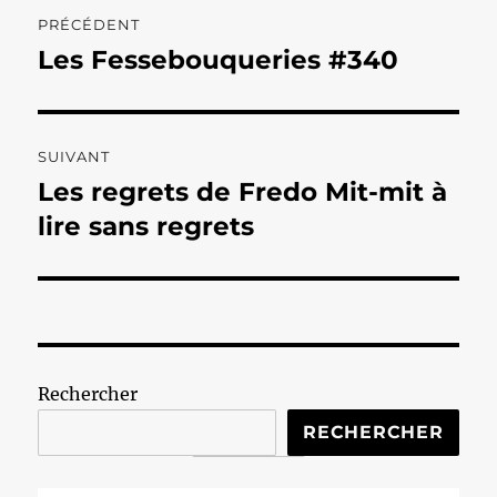
Navigation
PRÉCÉDENT
de
Les Fessebouqueries #340
Publication
précédente :
l’article
SUIVANT
Les regrets de Fredo Mit-mit à
Publication
suivante :
lire sans regrets
Rechercher
RECHERCHER