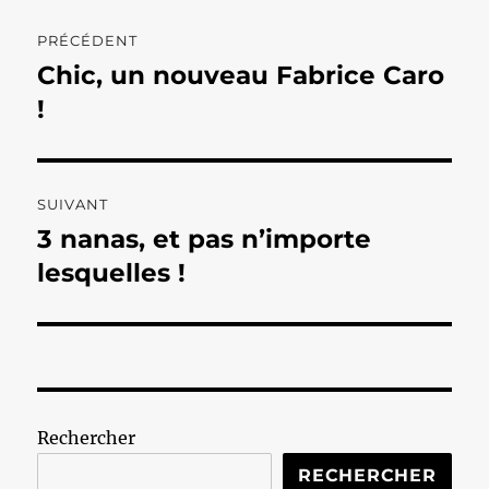
Navigation
PRÉCÉDENT
de
Chic, un nouveau Fabrice Caro
Publication
précédente :
!
l’article
SUIVANT
3 nanas, et pas n’importe
Publication
suivante :
lesquelles !
Rechercher
RECHERCHER