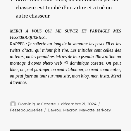
chasseur est tombé d’un arbre et a tué un
autre chasseur
MERCI À VOUS QUI ME SUIVEZ ET PARTAGEZ MES
FESSEBOUQUERIES…
RAPPEL : Je collecte au long de la semaine les posts FB et les
twitts d’actu qui m’ont fait rire. Les initiales sont celles des
auteurs, ou les premières lettres de leur pseudo. Illustration ou
montage d’après photo web © dominique cozette. On peut
liker, on peut partager, on peut s’abonner, on peut commenter,
on peut faire un tour sur mon site, mon blog, mon Insta. Merci
d’avance.
Auteur
Publié
Catégories
Dominique Cozette
décembre 21, 2024
le
Étiquettes
Fessebouqueries
Bayrou
,
Macron
,
Mayotte
,
sarkozy