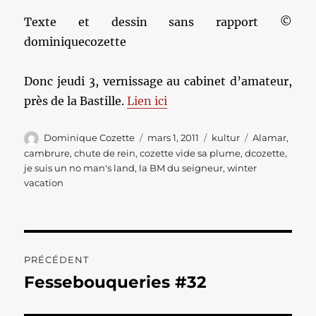
Texte et dessin sans rapport ©
dominiquecozette
Donc jeudi 3, vernissage au cabinet d’amateur,
près de la Bastille.
Lien ici
Auteur
Publié
Catégories
Étiquettes
Dominique Cozette
mars 1, 2011
kultur
Alamar
,
le
cambrure
,
chute de rein
,
cozette vide sa plume
,
dcozette
,
je suis un no man's land
,
la BM du seigneur
,
winter
vacation
Navigation
PRÉCÉDENT
de
Fessebouqueries #32
Publication
précédente :
l’article