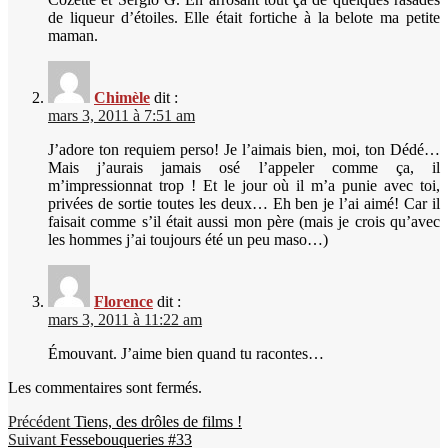
de liqueur d’étoiles. Elle était fortiche à la belote ma petite
maman.
Chimèle
dit :
mars 3, 2011 à 7:51 am
J’adore ton requiem perso! Je l’aimais bien, moi, ton Dédé…
Mais j’aurais jamais osé l’appeler comme ça, il
m’impressionnat trop ! Et le jour où il m’a punie avec toi,
privées de sortie toutes les deux… Eh ben je l’ai aimé! Car il
faisait comme s’il était aussi mon père (mais je crois qu’avec
les hommes j’ai toujours été un peu maso…)
Florence
dit :
mars 3, 2011 à 11:22 am
Émouvant. J’aime bien quand tu racontes…
Les commentaires sont fermés.
Navigation
Publication
Précédent
Tiens, des drôles de films !
Publication
précédente :
Suivant
Fessebouqueries #33