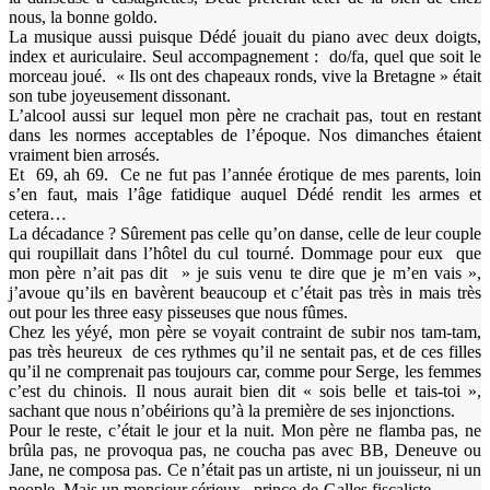
nous, la bonne goldo.
La musique aussi puisque Dédé jouait du piano avec deux doigts,
index et auriculaire. Seul accompagnement : do/fa, quel que soit le
morceau joué. « Ils ont des chapeaux ronds, vive la Bretagne » était
son tube joyeusement dissonant.
L’alcool aussi sur lequel mon père ne crachait pas, tout en restant
dans les normes acceptables de l’époque. Nos dimanches étaient
vraiment bien arrosés.
Et 69, ah 69. Ce ne fut pas l’année érotique de mes parents, loin
s’en faut, mais l’âge fatidique auquel Dédé rendit les armes et
cetera…
La décadance ? Sûrement pas celle qu’on danse, celle de leur couple
qui roupillait dans l’hôtel du cul tourné. Dommage pour eux que
mon père n’ait pas dit » je suis venu te dire que je m’en vais »,
j’avoue qu’ils en bavèrent beaucoup et c’était pas très in mais très
out pour les three easy pisseuses que nous fûmes.
Chez les yéyé, mon père se voyait contraint de subir nos tam-tam,
pas très heureux de ces rythmes qu’il ne sentait pas, et de ces filles
qu’il ne comprenait pas toujours car, comme pour Serge, les femmes
c’est du chinois. Il nous aurait bien dit « sois belle et tais-toi »,
sachant que nous n’obéirions qu’à la première de ses injonctions.
Pour le reste, c’était le jour et la nuit. Mon père ne flamba pas, ne
brûla pas, ne provoqua pas, ne coucha pas avec BB, Deneuve ou
Jane, ne composa pas. Ce n’était pas un artiste, ni un jouisseur, ni un
people. Mais un monsieur sérieux, prince-de-Galles fiscaliste.