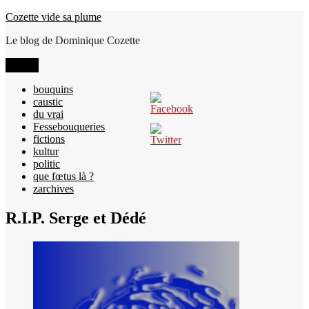
Aller
Cozette vide sa plume
au
Le blog de Dominique Cozette
contenu
Menu
bouquins
caustic
du vrai
Fessebouqueries
fictions
kultur
politic
que fœtus là ?
zarchives
R.I.P. Serge et Dédé