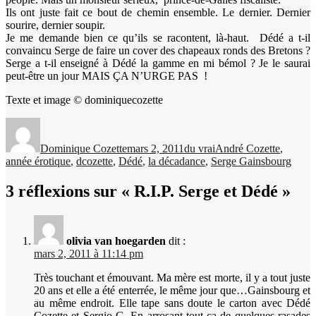
Ils ont juste fait ce bout de chemin ensemble. Le dernier. Dernier
sourire, dernier soupir.
Je me demande bien ce qu’ils se racontent, là-haut. Dédé a t-il
convaincu Serge de faire un cover des chapeaux ronds des Bretons ?
Serge a t-il enseigné à Dédé la gamme en mi bémol ? Je le saurai
peut-être un jour MAIS ÇA N’URGE PAS !
Texte et image © dominiquecozette
Auteur
Publié
Catégories
Étiquettes
le
Dominique Cozette
mars 2, 2011
du vrai
André Cozette
,
année érotique
,
dcozette
,
Dédé
,
la décadance
,
Serge Gainsbourg
3 réflexions sur « R.I.P. Serge et Dédé »
olivia van hoegarden
dit :
mars 2, 2011 à 11:14 pm
Très touchant et émouvant. Ma mère est morte, il y a tout juste
20 ans et elle a été enterrée, le même jour que…Gainsbourg et
au même endroit. Elle tape sans doute le carton avec Dédé
Cozette et Sergio G. En arrosant tout ça de quelques rasades