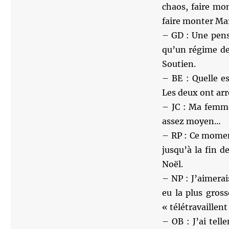
chaos, faire mon
faire monter Mari
– GD : Une pens
qu’un régime de 
Soutien.
– BE : Quelle e
Les deux ont arrê
– JC : Ma femme
assez moyen…
– RP : Ce moment
jusqu’à la fin 
Noël.
– NP : J’aimera
eu la plus gros
« télétravaillen
– OB : J’ai tell