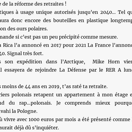
 de la réforme des retraites !
tiques à usage unique autorisés jusqu’en 2040… Tel q
y aura donc encore des bouteilles en plastique longtem
ion des ours polaires.
mande si c’est pas un peu précipité comme mesure.
a Rica l’a annoncé en 2017 pour 2021 La France l’annon
0. Signal très fort.
 son expédition dans l’Arctique, Mike Horn vie
l essayera de rejoindre La Défense par le RER A lun
s moins de 44 ans en 2019, t’as raté ta retraite.
riers polonais retapent un appartement à mon étage 
nd du rap…polonais. Je comprends mieux pourqu
vahi la Pologne.
où vivre avec 1000 euros par mois a été présenté comme 
aurait déjà dû s’inquiéter.