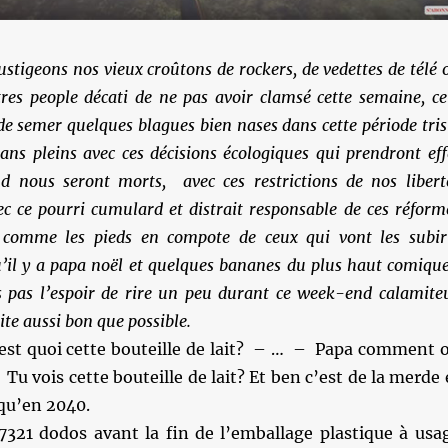
fustigeons nos vieux croûtons de rockers, de vedettes de télé 
res people décati de ne pas avoir clamsé cette semaine, ce
e semer quelques blagues bien nases dans cette période tris
ns pleins avec ces décisions écologiques qui prendront eff
d nous seront morts, avec ces restrictions de nos libert
ec ce pourri cumulard et distrait responsable de ces réform
 comme les pieds en compote de ceux qui vont les subir
il y a papa noël et quelques bananes du plus haut comique
s pas l’espoir de rire un peu durant ce week-end calamite
ite aussi bon que possible.
’est quoi cette bouteille de lait? – … – Papa comment 
 Tu vois cette bouteille de lait? Et ben c’est de la merde 
squ’en 2040.
 7321 dodos avant la fin de l’emballage plastique à usa