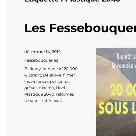
Les Fessebouquer
Publié
décembre 14, 2019
le
Catégories
Fessebouqueries
Étiquettes
Balkany
,
banane à 120 000
€
,
Brexit
,
Delevoye
,
filmer
les violences policières
,
grèves
,
Macron
,
Noel
,
Plastique 2040
,
réformes
retraites
,
télétravail