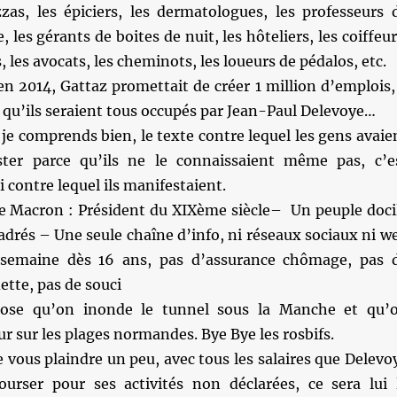
zas, les épiciers, les dermatologues, les professeurs 
les gérants de boites de nuit, les hôteliers, les coiffeur
, les avocats, les cheminots, les loueurs de pédalos, etc.
 2014, Gattaz promettait de créer 1 million d’emplois, 
é qu’ils seraient tous occupés par Jean-Paul Delevoye…
je comprends bien, le texte contre lequel les gens avaie
ster parce qu’ils ne le connaissaient même pas, c’e
 contre lequel ils manifestaient.
de Macron : Président du XIXème siècle– Un peuple doci
drés – Une seule chaîne d’info, ni réseaux sociaux ni w
semaine dès 16 ans, pas d’assurance chômage, pas 
dette, pas de souci
ose qu’on inonde le tunnel sous la Manche et qu’
r sur les plages normandes. Bye Bye les rosbifs.
e vous plaindre un peu, avec tous les salaires que Delevo
urser pour ses activités non déclarées, ce sera lui 