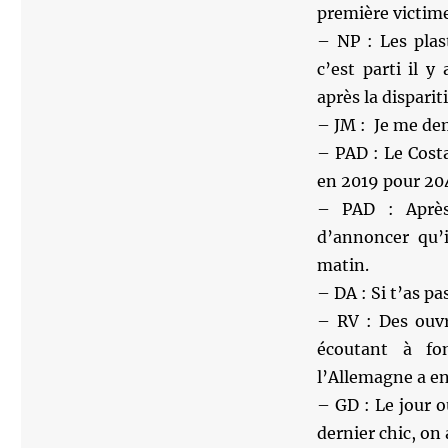
première victime
– NP : Les plas
c’est parti il 
après la disparit
– JM : Je me de
– PAD : Le Cost
en 2019 pour 204
– PAD : Après
d’annoncer qu’i
matin.
– DA : Si t’as pa
– RV : Des ouv
écoutant à fo
l’Allemagne a en
– GD : Le jour 
dernier chic, on 