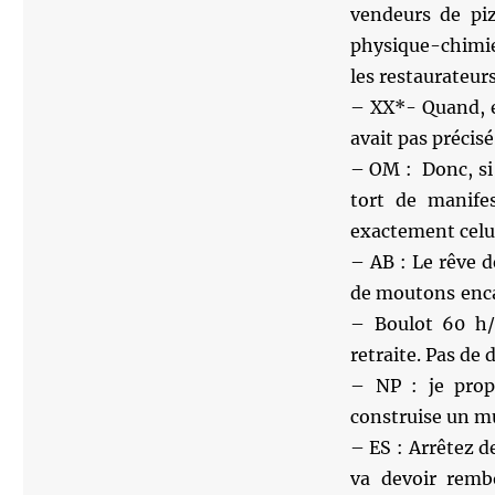
vendeurs de piz
physique-chimie, 
les restaurateurs
– XX*- Quand, en
avait pas précis
– OM : Donc, si 
tort de manife
exactement celui
– AB : Le rêve 
de moutons enca
– Boulot 60 h/
retraite. Pas de 
– NP : je prop
construise un mu
– ES : Arrêtez d
va devoir rembo