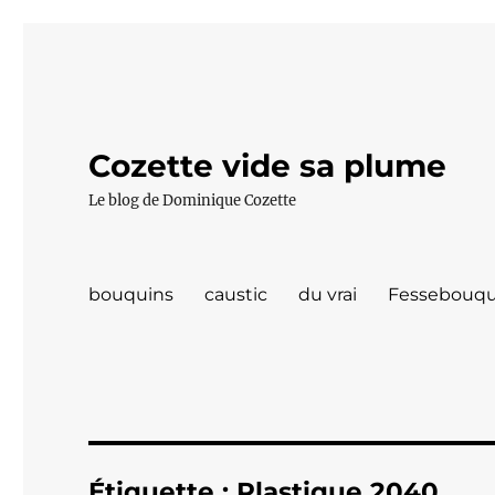
Cozette vide sa plume
Le blog de Dominique Cozette
bouquins
caustic
du vrai
Fessebouqu
Étiquette :
Plastique 2040