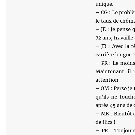
unique.
– CG : Le problè
le taux de chôma
– JE : Je pense 
72 ans, travaille
– JB : Avec la r
carrière longue 
– PR : Le moins 
Maintenant, il 
attention.
– OM : Perso je 
qu’ils ne touch
après 45 ans de
– MK : Bientôt 
de flics !
– PR : Toujours