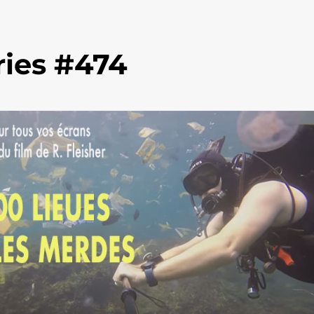
ies #474