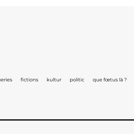
eries
fictions
kultur
politic
que fœtus là ?